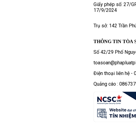
Giấy phép số: 27/G
17/9/2024
Trụ sở: 142 Trần Ph
THÔNG TIN TÒA 
Số 42/29 Phố Nguyễ
toasoan@phapluatpl
Điện thoại liên hệ 
Quảng cáo : 08673