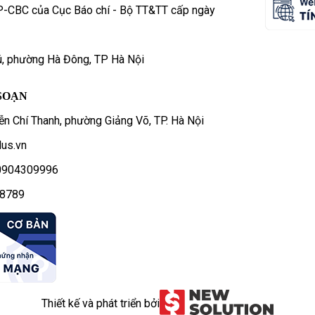
P-CBC của Cục Báo chí - Bộ TT&TT cấp ngày
ú, phường Hà Đông, TP Hà Nội
SOẠN
n Chí Thanh, phường Giảng Võ, TP. Hà Nội
us.vn
- 0904309996
78789
Thiết kế và phát triển bởi