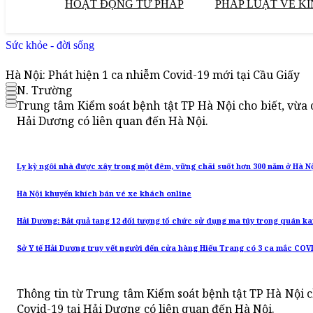
HOẠT ĐỘNG TƯ PHÁP
PHÁP LUẬT VỀ KI
Sức khỏe - đời sống
Hà Nội: Phát hiện 1 ca nhiễm Covid-19 mới tại Cầu Giấy
N. Trường
Trung tâm Kiểm soát bệnh tật TP Hà Nội cho biết, vừa
Hải Dương có liên quan đến Hà Nội.
Ly kỳ ngôi nhà được xây trong một đêm, vững chãi suốt hơn 300 năm ở Hà N
Hà Nội khuyến khích bán vé xe khách online
Hải Dương: Bắt quả tang 12 đối tượng tổ chức sử dụng ma túy trong quán k
Sở Y tế Hải Dương truy vết người đến cửa hàng Hiếu Trang có 3 ca mắc COV
Thông tin từ Trung tâm Kiểm soát bệnh tật TP Hà Nội 
Covid-19 tại Hải Dương có liên quan đến Hà Nội.