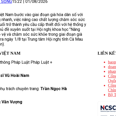
I SỐNG
15:22
|
01/08/2026
iệt Nam bước vào giai đoạn già hóa dân số với
g nhanh, việc nâng cao chất lượng chăm sóc sức
ổi trở thành yêu cầu cấp thiết đối với hệ thống y
chủ đề xuyên suốt tại Hội nghị khoa học "Nâng
 vệ và chăm sóc sức khỏe trong giai đoạn già
 ra ngày 1/8 tại Trung tâm Hội nghị tỉnh Cà Mau
n).
VIỆT NAM
LIÊN KẾ
 thông Pháp Luật Pháp Luật +
baop
doan
phap
 sĩ Vũ Hoài Nam
Cổng
Quốc
Cổng
hụ trách chuyên trang:
Trần Ngọc Hà
Chín
Bộ T
 Văn Vượng