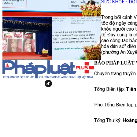
SỨC KHỎE - ĐỜ
Trong bối cảnh V
tốc độ ngày càn
khỏe người cao tu
tế. Đây cũng là 
cao công tác bảo
hóa dân số" diễn
(phường An Xuyê
BÁO PHÁP LUẬT 
Chuyên trang truyền
Tổng Biên tập:
Tiến
Phó Tổng Biên tập p
Tổng Thư ký:
Hoàng