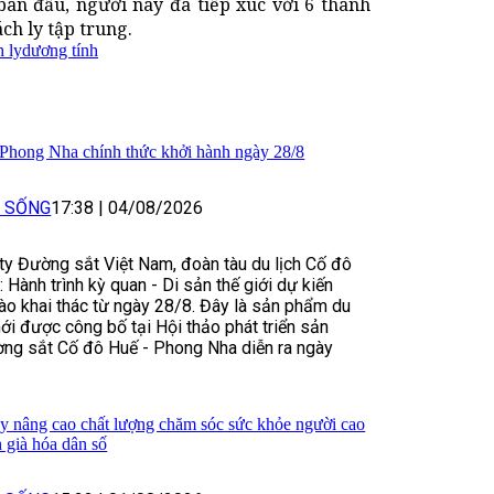
ban đầu, người này đã tiếp xúc với 6 thành
ch ly tập trung.
h ly
dương tính
 Phong Nha chính thức khởi hành ngày 28/8
I SỐNG
17:38
|
04/08/2026
y Đường sắt Việt Nam, đoàn tàu du lịch Cố đô
 Hành trình kỳ quan - Di sản thế giới dự kiến
ào khai thác từ ngày 28/8. Đây là sản phẩm du
ới được công bố tại Hội thảo phát triển sản
ờng sắt Cố đô Huế - Phong Nha diễn ra ngày
y nâng cao chất lượng chăm sóc sức khỏe người cao
h già hóa dân số