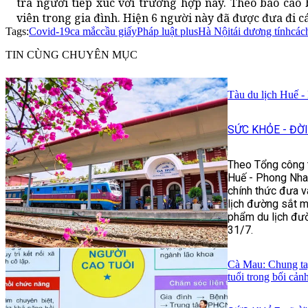
tra người tiếp xúc với trường hợp này. Theo báo cáo 
viên trong gia đình. Hiện 6 người này đã được đưa đi cá
Tags:
Covid-19
ca mắc
cầu giấy
Pháp luật plus
Hà Nội
tái dương tính
các
TIN CÙNG CHUYÊN MỤC
Tàu du lịch Huế -
SỨC KHỎE - ĐỜ
Theo Tổng công t
Huế - Phong Nha:
chính thức đưa v
lịch đường sắt m
phẩm du lịch đư
31/7.
Cà Mau: Chung ta
tuổi trong bối cản