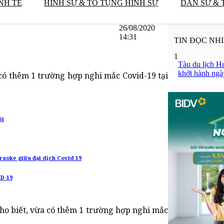
NH TẾ
HÌNH SỰ & TỐ TỤNG HÌNH SỰ
DÂN SỰ & 
26/08/2020
14:31
TIN ĐỌC NH
1
Tàu du lịch H
khởi hành ngà
 có thêm 1 trường hợp nghi mắc Covid-19 tại
ội
araoke giữa đại dịch Covid 19
ID-19
cho biết, vừa có thêm 1 trường hợp nghi mắc