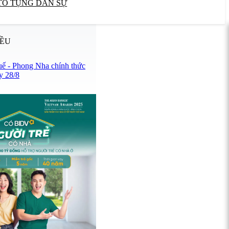
TỐ TỤNG DÂN SỰ
IỀU
uế - Phong Nha chính thức
y 28/8