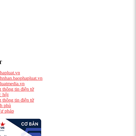
T
hapluat.vn
hnhan.baophapluat.vn
luatmedia.vn
 thông tin điện tử
 hội
 thông tin điện tử
h phủ
ư pháp