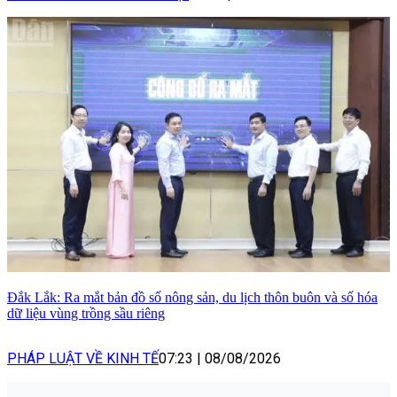
Đắk Lắk: Ra mắt bản đồ số nông sản, du lịch thôn buôn và số hóa
dữ liệu vùng trồng sầu riêng
PHÁP LUẬT VỀ KINH TẾ
07:23
|
08/08/2026