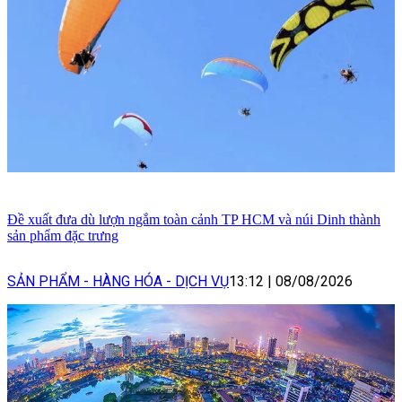
Đề xuất đưa dù lượn ngắm toàn cảnh TP HCM và núi Dinh thành
sản phẩm đặc trưng
SẢN PHẨM - HÀNG HÓA - DỊCH VỤ
13:12
|
08/08/2026