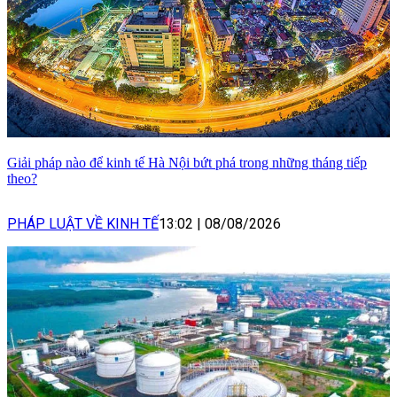
Giải pháp nào để kinh tế Hà Nội bứt phá trong những tháng tiếp
theo?
PHÁP LUẬT VỀ KINH TẾ
13:02
|
08/08/2026