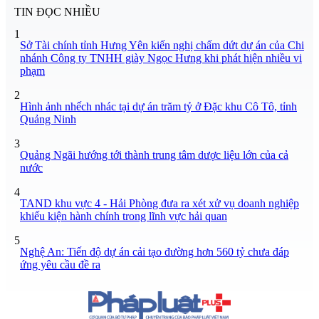
TIN ĐỌC NHIỀU
1
Sở Tài chính tỉnh Hưng Yên kiến nghị chấm dứt dự án của Chi
nhánh Công ty TNHH giày Ngọc Hưng khi phát hiện nhiều vi
phạm
2
Hình ảnh nhếch nhác tại dự án trăm tỷ ở Đặc khu Cô Tô, tỉnh
Quảng Ninh
3
Quảng Ngãi hướng tới thành trung tâm dược liệu lớn của cả
nước
4
TAND khu vực 4 - Hải Phòng đưa ra xét xử vụ doanh nghiệp
khiếu kiện hành chính trong lĩnh vực hải quan
5
Nghệ An: Tiến độ dự án cải tạo đường hơn 560 tỷ chưa đáp
ứng yêu cầu đề ra