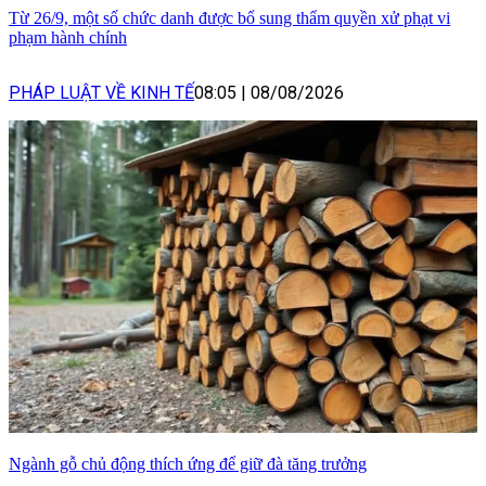
Từ 26/9, một số chức danh được bổ sung thẩm quyền xử phạt vi
phạm hành chính
PHÁP LUẬT VỀ KINH TẾ
08:05
|
08/08/2026
Ngành gỗ chủ động thích ứng để giữ đà tăng trưởng