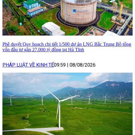
Phê duyệt Quy hoạch chi tiết 1/500 dự án LNG Bắc Trung Bộ tổng
vốn đầu tư gần 27.000 tỷ đồng tại Hà Tĩnh
PHÁP LUẬT VỀ KINH TẾ
09:59
|
08/08/2026