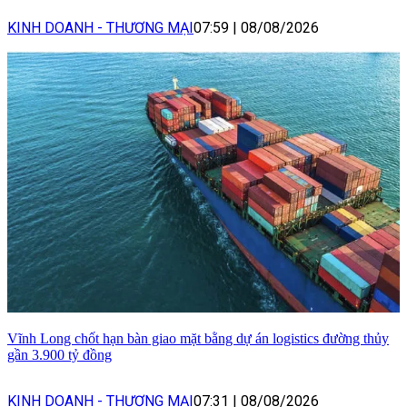
KINH DOANH - THƯƠNG MẠI
07:59
|
08/08/2026
Vĩnh Long chốt hạn bàn giao mặt bằng dự án logistics đường thủy
gần 3.900 tỷ đồng
KINH DOANH - THƯƠNG MẠI
07:31
|
08/08/2026