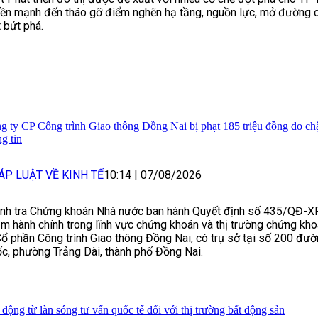
ền mạnh đến tháo gỡ điểm nghẽn hạ tầng, nguồn lực, mở đường c
t bứt phá.
g ty CP Công trình Giao thông Đồng Nai bị phạt 185 triệu đồng do c
g tin
ÁP LUẬT VỀ KINH TẾ
10:14
|
07/08/2026
nh tra Chứng khoán Nhà nước ban hành Quyết định số 435/QĐ-X
m hành chính trong lĩnh vực chứng khoán và thị trường chứng kho
Cổ phần Công trình Giao thông Đồng Nai, có trụ sở tại số 200 đư
c, phường Trảng Dài, thành phố Đồng Nai.
 động từ làn sóng tư vấn quốc tế đối với thị trường bất động sản