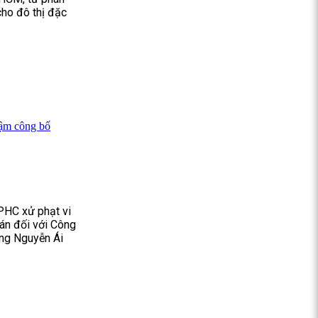
ho đô thị đặc
hậm công bố
PHC xử phạt vi
án đối với Công
ờng Nguyễn Ái