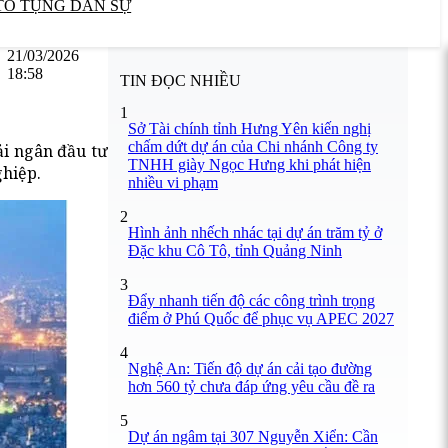
TỐ TỤNG DÂN SỰ
21/03/2026
18:58
TIN ĐỌC NHIỀU
1
Sở Tài chính tỉnh Hưng Yên kiến nghị
chấm dứt dự án của Chi nhánh Công ty
ải ngân đầu tư
TNHH giày Ngọc Hưng khi phát hiện
ghiệp.
nhiều vi phạm
2
Hình ảnh nhếch nhác tại dự án trăm tỷ ở
Đặc khu Cô Tô, tỉnh Quảng Ninh
3
Đẩy nhanh tiến độ các công trình trọng
điểm ở Phú Quốc để phục vụ APEC 2027
4
Nghệ An: Tiến độ dự án cải tạo đường
hơn 560 tỷ chưa đáp ứng yêu cầu đề ra
5
Dự án ngâm tại 307 Nguyễn Xiển: Cần