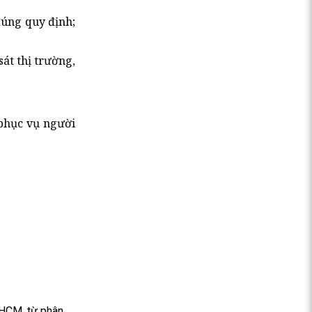
đúng quy định;
át thị trường,
 phục vụ người
 HCM, từ phân