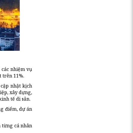
 các nhiệm vụ
t trên 11%.
 cập nhật kịch
iệp, xây dựng,
inh tế di sản.
ng điểm, dự án
a từng cá nhân