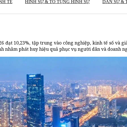
NH TẾ
HÌNH SỰ & TỐ TỤNG HÌNH SỰ
DÂN SỰ & 
 đạt 10,23%, tập trung vào công nghiệp, kinh tế số và gi
ính nhằm phát huy hiệu quả phục vụ người dân và doanh n