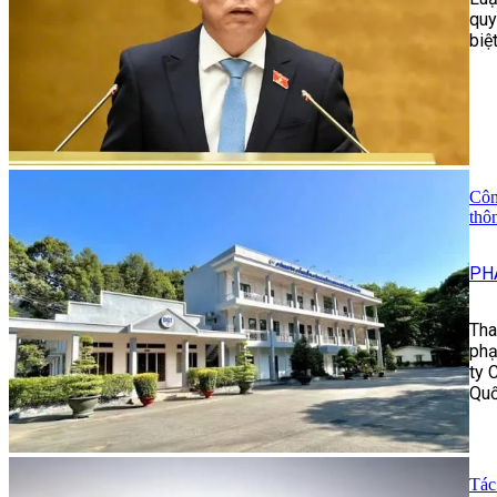
quy
biệ
Côn
thôn
PH
Tha
phạ
ty 
Quố
Tác