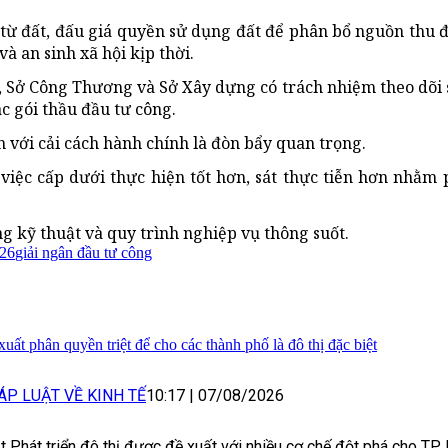
hu từ đất, đấu giá quyền sử dụng đất để phân bổ nguồn thu 
 an sinh xã hội kịp thời.
, Sở Công Thương và Sở Xây dựng có trách nhiệm theo dõi s
ác gói thầu đầu tư công.
 với cải cách hành chính là đòn bẩy quan trọng.
iệc cấp dưới thực hiện tốt hơn, sát thực tiễn hơn nhằm
ng kỹ thuật và quy trình nghiệp vụ thông suốt.
26
giải ngân đầu tư công
xuất phân quyền triệt để cho các thành phố là đô thị đặc biệt
ÁP LUẬT VỀ KINH TẾ
10:17
|
07/08/2026
t Phát triển đô thị được đề xuất với nhiều cơ chế đột phá cho TP