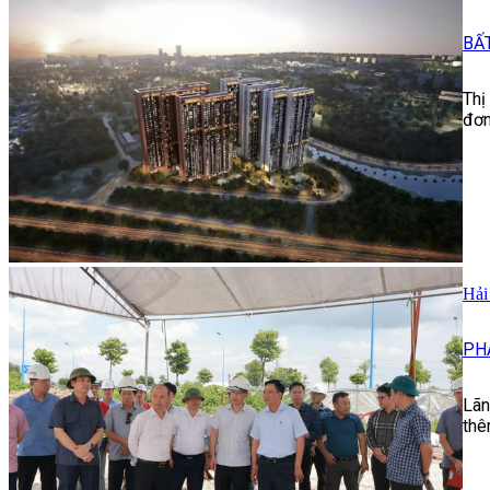
BẤ
Thị
đơn
Hải
PH
Lãn
thê