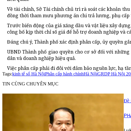
Về tài chính, Sở Tài chính chủ trì rà soát các khoản t
đồng thời tham mưu phương án chi trả lương, phụ cấp và
Trước biến động của giá xăng dầu và vật liệu xây dựng
công bố kịp thời chỉ số giá để hỗ trợ doanh nghiệp và c
Đáng chú ý, Thành phố xác định phân cấp, ủy quyền gắn
UBND Thành phố giao quyền cho cơ sở đối với những v
dân và doanh nghiệp hiệu quả.
Việc phân cấp phải đi đôi với đảm bảo nguồn lực, hạ tầ
Tags:
kinh tế số Hà Nội
Phân cấp hành chính
Hà Nội
GRDP Hà Nội 20
TIN CÙNG CHUYÊN MỤC
Đề 
PH
Luậ