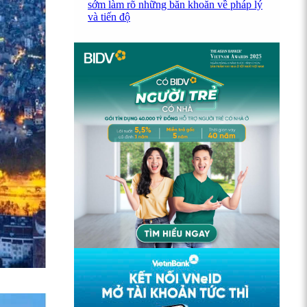
sớm làm rõ những băn khoăn về pháp lý
và tiến độ