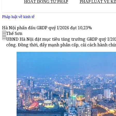
HOẠT ĐỘNG TƯ PHÁP
PHÁP LUẬT VỀ KI
Pháp luật về kinh tế
Hà Nội phấn đấu GRDP quý I/2026 đạt 10,23%
Thế Sơn
UBND Hà Nội đặt mục tiêu tăng trưởng GRDP quý I/2026
công. Đồng thời, đẩy mạnh phân cấp, cải cách hành ch