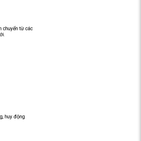
h chuyển từ các
ới.
g, huy động