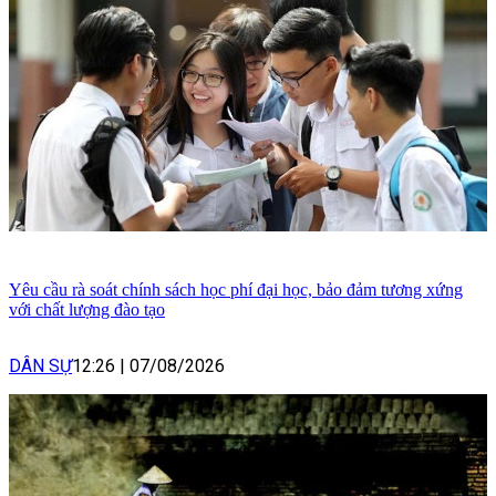
Yêu cầu rà soát chính sách học phí đại học, bảo đảm tương xứng
với chất lượng đào tạo
DÂN SỰ
12:26
|
07/08/2026