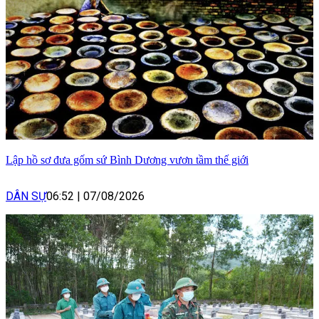
Lập hồ sơ đưa gốm sứ Bình Dương vươn tầm thế giới
DÂN SỰ
06:52
|
07/08/2026