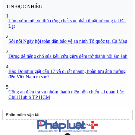
TIN ĐỌC NHIỀU
1
Lùm xùm một vụ thú cưng chết sau phẫu thuật tử cung tại Đà
Lạt
2
Sôi nổi Ngày hội toàn dân bảo vệ an ninh Tổ quốc tại Cà Mau
3
Đừng để tiếng chó sủa kêu cứu giữa đêm trở thành nỗi ám ảnh
4
Bão Dolphin giật cấp 17 và đi rất nhanh, hoàn lưu ảnh hưởng
đến Việt Nam ra sao?
5
Công an điều tra vụ nhóm thanh niên hỗn chiến tại quán Lắc
Chill Hub ở TP HCM
Phần mềm vận tải