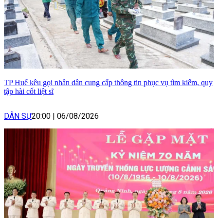
TP Huế kêu gọi nhân dân cung cấp thông tin phục vụ tìm kiếm, quy
tập hài cốt liệt sĩ
DÂN SỰ
20:00
|
06/08/2026