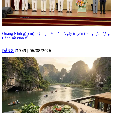
Quảng Ninh gặp mặt kỷ niệm 70 năm Ngày truyền thống lực lượng
Cảnh sát kinh tế
DÂN SỰ
19:49
|
06/08/2026