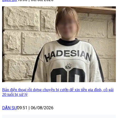
Bán điện thoại rồi dựng chuyện bị cướp để xin tiền gia đình, cô gái
20 tuổi bị xử lý
DÂN SỰ
09:51
|
06/08/2026