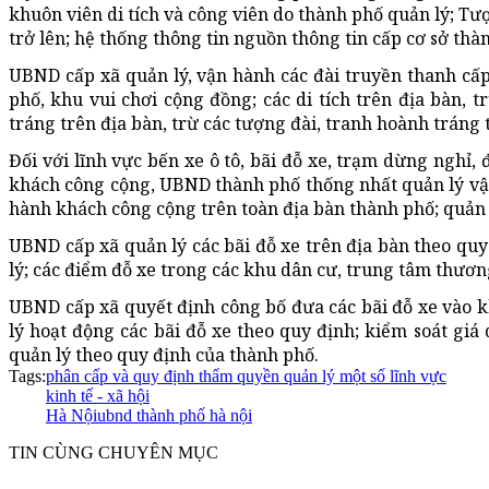
khuôn viên di tích và công viên do thành phố quản lý; Tư
trở lên; hệ thống thông tin nguồn thông tin cấp cơ sở thàn
UBND cấp xã quản lý, vận hành các đài truyền thanh cấp x
phố, khu vui chơi cộng đồng; các di tích trên địa bàn, t
tráng trên địa bàn, trừ các tượng đài, tranh hoành tráng 
Đối với lĩnh vực bến xe ô tô, bãi đỗ xe, trạm dừng nghỉ,
khách công cộng, UBND thành phố thống nhất quản lý vận
hành khách công cộng trên toàn địa bàn thành phố; quản l
UBND cấp xã quản lý các bãi đỗ xe trên địa bàn theo quy
lý; các điểm đỗ xe trong các khu dân cư, trung tâm thươ
UBND cấp xã quyết định công bố đưa các bãi đỗ xe vào kh
lý hoạt động các bãi đỗ xe theo quy định; kiểm soát giá 
quản lý theo quy định của thành phố.‎
Tags:
phân cấp và quy định thẩm quyền quản lý một số lĩnh vực
kinh tế - xã hội
Hà Nội
ubnd thành phố hà nội
TIN CÙNG CHUYÊN MỤC