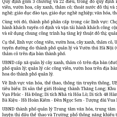
Quy định gồm 3 chương và 22 điều, trong đó quy định 
viên, vườn hoa, cây xanh, thảm cỏ; thoát nước đô thị và 
nghệ; giáo dục đào tạo, giáo dục nghề nghiệp; văn hóa, thể
Cùng với đó, thành phố phân cấp trong các lĩnh vực: Chợ;
hành khách tuyến cố định và vận tải hành khách công cộn
và sử dụng chung công trình hạ tầng kỹ thuật đô thị; quản 
Cụ thể, lĩnh vực công viên, vườn hoa, cây xanh, thảm cỏ,
tuyến đường do thành phố quản lý và Vườn thú Hà Nội (Cô
thảm cỏ trên địa bàn thành phố.
UBND cấp xã quản lý cây xanh, thảm cỏ trên địa bàn (đườ
phố quản lý; quản lý các công viên, vườn hoa trên địa bà
hoa do thành phố quản lý.
Về lĩnh vực văn hóa, thể thao, thông tin truyền thông, UB
tiêu biểu: Di sản thế giới Hoàng thành Thăng Long; Khu 
Vạn Phúc - Hà Đông; Di tích Nhà tù Hỏa Lò; Di tích 48 H
Bà Kiệu - Hồ Hoàn Kiếm - Đền Ngọc Sơn - Tượng đài Vua Lê
UBND thành phố quản lý Trung tâm văn hóa, trung tâm t
luyện thi đấu thể thao và Trường phổ thông năng khiếu t