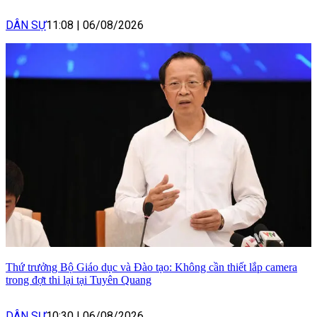
DÂN SỰ
11:08
|
06/08/2026
Thứ trưởng Bộ Giáo dục và Đào tạo: Không cần thiết lắp camera
trong đợt thi lại tại Tuyên Quang
DÂN SỰ
10:30
|
06/08/2026