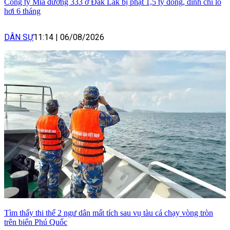
Công ty Mía đường 333 ở Đắk Lắk bị phạt 1,5 tỷ đồng, đình chỉ lò
hơi 6 tháng
DÂN SỰ
11:14
|
06/08/2026
Tìm thấy thi thể 2 ngư dân mất tích sau vụ tàu cá chạy vòng tròn
trên biển Phú Quốc