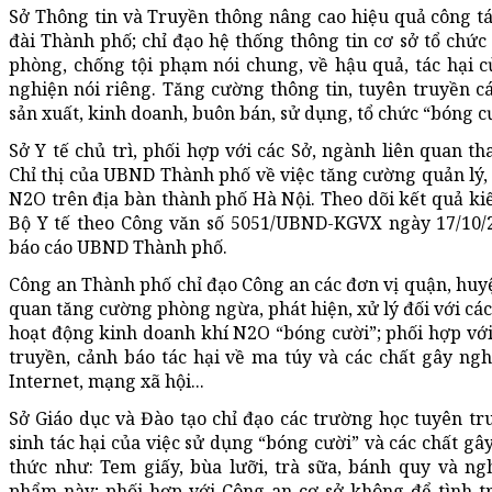
Sở Thông tin và Truyền thông nâng cao hiệu quả công tá
đài Thành phố; chỉ đạo hệ thống thông tin cơ sở tổ chức
phòng, chống tội phạm nói chung, về hậu quả, tác hại củ
nghiện nói riêng. Tăng cường thông tin, tuyên truyền cá
sản xuất, kinh doanh, buôn bán, sử dụng, tổ chức “bóng cư
Sở Y tế chủ trì, phối hợp với các Sở, ngành liên qua
Chỉ thị của UBND Thành phố về việc tăng cường quản lý, 
N2O trên địa bàn thành phố Hà Nội. Theo dõi kết quả k
Bộ Y tế theo Công văn số 5051/UBND-KGVX ngày 17/10/2
báo cáo UBND Thành phố.
Công an Thành phố chỉ đạo Công an các đơn vị quận, huyện
quan tăng cường phòng ngừa, phát hiện, xử lý đối với các
hoạt động kinh doanh khí N2O “bóng cười”; phối hợp với 
truyền, cảnh báo tác hại về ma túy và các chất gây ng
Internet, mạng xã hội...
Sở Giáo dục và Đào tạo chỉ đạo các trường học tuyên t
sinh tác hại của việc sử dụng “bóng cười” và các chất gâ
thức như: Tem giấy, bùa lưỡi, trà sữa, bánh quy và n
phẩm này; phối hợp với Công an cơ sở không để tình 