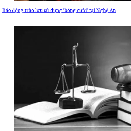
Báo động trào lưu sử dụng 'bóng cười' tại Nghệ An