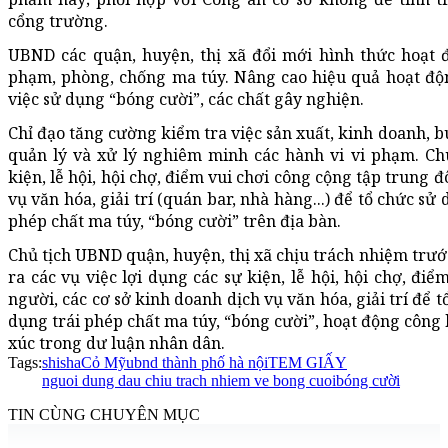
cổng trường.
UBND các quận, huyện, thị xã đổi mới hình thức hoạt 
phạm, phòng, chống ma túy. Nâng cao hiệu quả hoạt độn
việc sử dụng “bóng cười”, các chất gây nghiện.
Chỉ đạo tăng cường kiểm tra việc sản xuất, kinh doanh, b
quản lý và xử lý nghiêm minh các hành vi vi phạm. Chú
kiện, lễ hội, hội chợ, điểm vui chơi công cộng tập trung 
vụ văn hóa, giải trí (quán bar, nhà hàng...) để tổ chức sử
phép chất ma túy, “bóng cười” trên địa bàn.
Chủ tịch UBND quận, huyện, thị xã chịu trách nhiệm trư
ra các vụ việc lợi dụng các sự kiện, lễ hội, hội chợ, đi
người, các cơ sở kinh doanh dịch vụ văn hóa, giải trí để t
dụng trái phép chất ma túy, “bóng cười”, hoạt động công
xúc trong dư luận nhân dân.
Tags:
shisha
Cỏ Mỹ
ubnd thành phố hà nội
TEM GIẤY
nguoi dung dau chiu trach nhiem ve bong cuoi
bóng cười
TIN CÙNG CHUYÊN MỤC