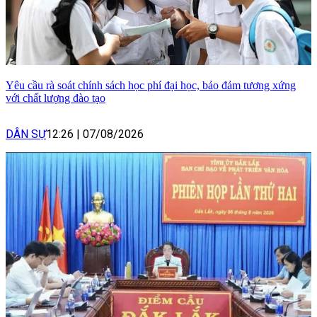
Yêu cầu rà soát chính sách học phí đại học, bảo đảm tương xứng
với chất lượng đào tạo
DÂN SỰ
12:26
|
07/08/2026