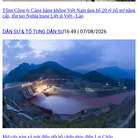
Tổng Công ty Cảng hàng không Việt Nam ủng hộ 20 tỷ hỗ trợ nâng
cấp, tôn tạo Nghĩa trang Liệt sĩ Việt - Lào
DÂN SỰ & TỐ TỤNG DÂN SỰ
16:49
|
07/08/2026
Mở cửa tràn xả mặt điều tiết hồ chứa thủy điện Lai Châu