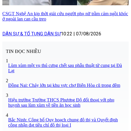
CSGT Nghệ An kịp thời giải cứu người phụ nữ trầm cảm ngồi khóc
ở ngoài lan can cầu treo
DÂN SỰ & TỐ TỤNG DÂN SỰ
10:22
|
07/08/2026
TIN ĐỌC NHIỀU
1
Lùm xùm một vụ thú cưng chết sau phẫu thuật tử cung tại Đà
Lạt
2
Đồng Nai: Cháy lớn tại khu vực chợ Biên Hòa cũ trong đêm
3
Hiệu trưởng Trường THCS Phương Độ đối thoại với phụ
huynh sau lùm xùm về tiền ăn học sinh
4
Bắc Ninh: Công bố Quy hoạch chung đô thị và Quyết định
công nhận đạt tiêu chí đô thị loại I