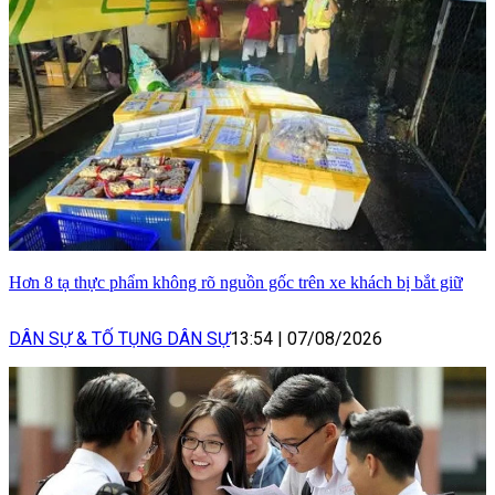
Hơn 8 tạ thực phẩm không rõ nguồn gốc trên xe khách bị bắt giữ
DÂN SỰ & TỐ TỤNG DÂN SỰ
13:54
|
07/08/2026