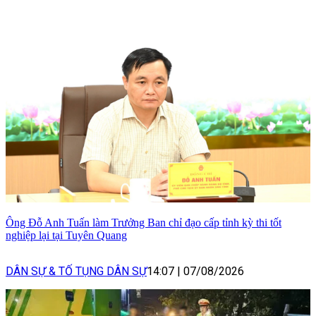
Ông Đỗ Anh Tuấn làm Trưởng Ban chỉ đạo cấp tỉnh kỳ thi tốt
nghiệp lại tại Tuyên Quang
DÂN SỰ & TỐ TỤNG DÂN SỰ
14:07
|
07/08/2026