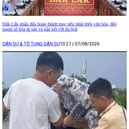
Đắk Lắk phấn đấu hoàn thành mục tiêu phát triển văn hóa, đẩy
mạnh số hóa di sản và gắn kết với du lịch
DÂN SỰ & TỐ TỤNG DÂN SỰ
10:27
|
07/08/2026