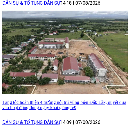
DÂN SỰ & TỐ TỤNG DÂN SỰ
14:18
|
07/08/2026
Tăng tốc hoàn thiện 4 trường nội trú vùng biên Đắk Lắk, quyết đưa
vào hoạt động đúng ngày khai giảng 5/9
DÂN SỰ & TỐ TỤNG DÂN SỰ
14:09
|
07/08/2026