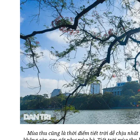
Mùa thu cũng là thời điểm tiết trời dễ chịu nhấ
không còn gay gắt như mùa hè. Tiết trời mùa thu k