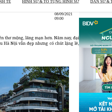
NH TẾ
HÌNH SỰ & TỐ TỤNG HÌNH SỰ
DÂN SỰ & 
08/09/2021
09:00
ên thơ mộng, lãng mạn hơn. Năm nay, đại
hu Hà Nội vẫn đẹp nhưng có chút lặng lẽ,