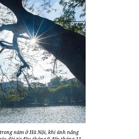
t trong năm ở Hà Nội, khi ánh nắng
éo dài từ đầu tháng 9 đến tháng 11,