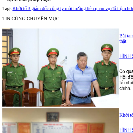
Tags:
Khởi tố 3 giám đốc công ty môi trường liên quan vụ đổ trộm hơn
TIN CÙNG CHUYÊN MỤC
Bắt tạm
thật
HÌNH 
Cơ qua
Hội đồ
tải nh
chính.
Khởi t
HÌNH 