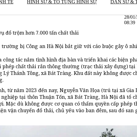
NH TẾ
HÌNH SỰ & TỐ TỤNG HÌNH SỰ
DÂN SỰ & 
28/01
08:39
vụ đổ trộm hơn 7.000 tấn chất thải
trường bị Công an Hà Nội bắt giữ với cáo buộc gây ô nh
a công tác nắm tình hình địa bàn và triển khai các biện ph
i phép chất thải rắn thông thường (trạc thải xây dựng) tại
Lý Thánh Tông, xã Bát Tràng. Khu đất này không được ch
g.
ịnh, từ năm 2023 đến nay, Nguyễn Văn Họa (trú tại xã Gia
nghiệp tại thôn Thuận Tốn, xã Bát Tràng, Hà Nội đã tổ c
 lợi. Mặc dù không được cơ quan có thẩm quyền cấp phép 
iện vận chuyển đổ thải, chủ yếu vào ban đêm, sau đó san 