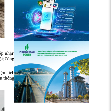
iếp nhận
ội; Công
ện tích
ắn thông