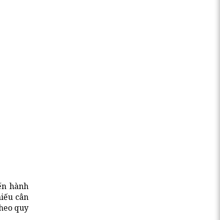
ến hành
hiếu cân
theo quy