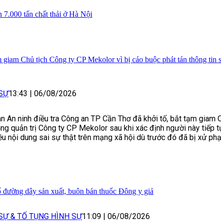
 7.000 tấn chất thải ở Hà Nội
 giam Chủ tịch Công ty CP Mekolor vì bị cáo buộc phát tán thông tin s
SỰ
13:43
|
06/08/2026
n An ninh điều tra Công an TP Cần Thơ đã khởi tố, bắt tạm giam C
ng quản trị Công ty CP Mekolor sau khi xác định người này tiếp 
iều nội dung sai sự thật trên mạng xã hội dù trước đó đã bị xử ph
ố đường dây sản xuất, buôn bán thuốc Đông y giả
SỰ & TỐ TỤNG HÌNH SỰ
11:09
|
06/08/2026