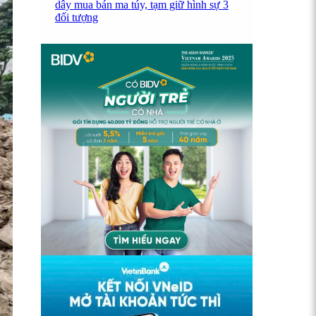
dây mua bán ma túy, tạm giữ hình sự 3
đối tượng