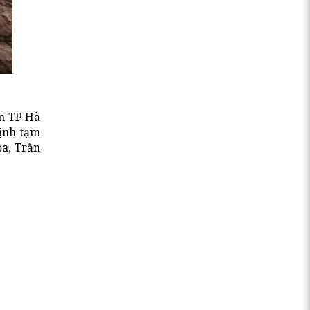
an TP Hà
định tạm
ọa, Trần