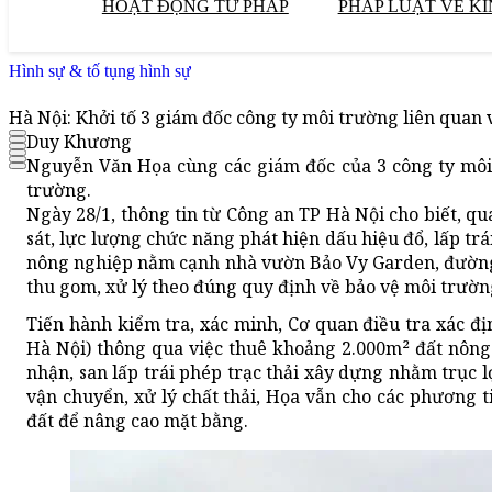
HOẠT ĐỘNG TƯ PHÁP
PHÁP LUẬT VỀ KI
Hình sự & tố tụng hình sự
Hà Nội: Khởi tố 3 giám đốc công ty môi trường liên quan 
Duy Khương
Nguyễn Văn Họa cùng các giám đốc của 3 công ty môi 
trường.
Ngày 28/1, thông tin từ Công an TP Hà Nội cho biết, qu
sát, lực lượng chức năng phát hiện dấu hiệu đổ, lấp trá
nông nghiệp nằm cạnh nhà vườn Bảo Vy Garden, đường 
thu gom, xử lý theo đúng quy định về bảo vệ môi trườn
Tiến hành kiểm tra, xác minh, Cơ quan điều tra xác đ
Hà Nội) thông qua việc thuê khoảng 2.000m² đất nông 
nhận, san lấp trái phép trạc thải xây dựng nhằm trục
vận chuyển, xử lý chất thải, Họa vẫn cho các phương t
đất để nâng cao mặt bằng.