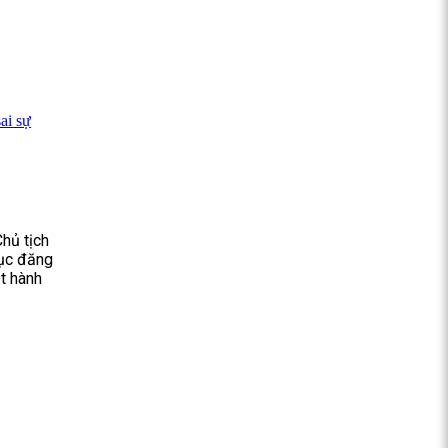
ai sự
hủ tịch
tục đăng
ạt hành