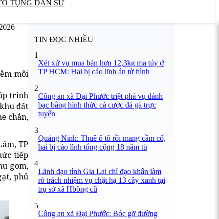
TỐ TỤNG DÂN SỰ
/2026
TIN ĐỌC NHIỀU
1
Xét xử vụ mua bán hơn 12,3kg ma túy ở
TP HCM: Hai bị cáo lĩnh án tử hình
iễm môi
2
áp trinh
Công an xã Đại Phước triệt phá vụ đánh
bạc bằng hình thức cá cược đá gà trực
 khu đất
tuyến
e chắn,
3
Quảng Ninh: Thuê ô tô rồi mang cầm cố,
 Lâm, TP
hai bị cáo lĩnh tổng cộng 18 năm tù
hức tiếp
4
thu gom,
Lãnh đạo tỉnh Gia Lai chỉ đạo khẩn làm
gạt, phủ
rõ trách nhiệm vụ chặt hạ 13 cây xanh tại
trụ sở xã Hbông cũ
5
Công an xã Đại Phước: Bóc gỡ đường