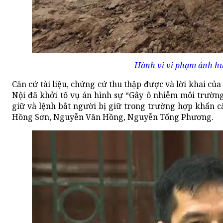
Hành vi vi phạm ảnh h
Căn cứ tài liệu, chứng cứ thu thập được và lời khai củ
Nội đã khởi tố vụ án hình sự “Gây ô nhiễm môi trườn
giữ và lệnh bắt người bị giữ trong trường hợp khẩn c
Hồng Sơn, Nguyễn Văn Hồng, Nguyễn Tống Phương.