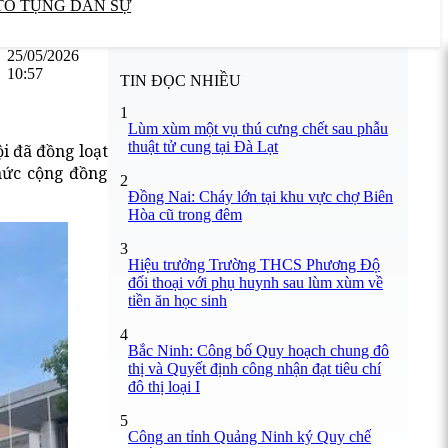
TỐ TỤNG DÂN SỰ
25/05/2026
10:57
TIN ĐỌC NHIỀU
1
Lùm xùm một vụ thú cưng chết sau phẫu
thuật tử cung tại Đà Lạt
i đã đồng loạt
thức cộng đồng
2
Đồng Nai: Cháy lớn tại khu vực chợ Biên
Hòa cũ trong đêm
3
Hiệu trưởng Trường THCS Phương Độ
đối thoại với phụ huynh sau lùm xùm về
tiền ăn học sinh
4
Bắc Ninh: Công bố Quy hoạch chung đô
thị và Quyết định công nhận đạt tiêu chí
đô thị loại I
5
Công an tỉnh Quảng Ninh ký Quy chế