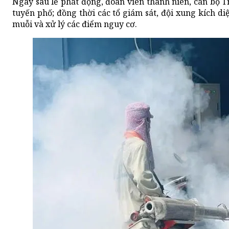
Ngay sau lễ phát động, đoàn viên thanh niên, cán bộ 
tuyến phố; đồng thời các tổ giám sát, đội xung kích di
muỗi và xử lý các điểm nguy cơ.