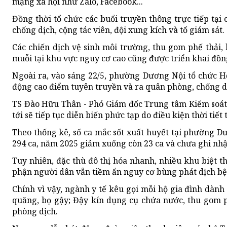
mạng xã hội như Zalo, Facebook...
Đồng thời tổ chức các buổi truyền thông trực tiếp tạ
chống dịch, cộng tác viên, đội xung kích và tổ giám sát.
Các chiến dịch vệ sinh môi trường, thu gom phế thải,
muỗi tại khu vực nguy cơ cao cũng được triển khai đồn
Ngoài ra, vào sáng 22/5, phường Dương Nội tổ chức H
động cao điểm tuyên truyền và ra quân phòng, chống dị
TS Đào Hữu Thân - Phó Giám đốc Trung tâm Kiểm soát b
tới sẽ tiếp tục diễn biến phức tạp do điều kiện thời tiế
Theo thống kê, số ca mắc sốt xuất huyết tại phường 
294 ca, năm 2025 giảm xuống còn 23 ca và chưa ghi nh
Tuy nhiên, đặc thù đô thị hóa nhanh, nhiều khu biệt t
phận người dân vẫn tiềm ẩn nguy cơ bùng phát dịch bệ
Chính vì vậy, ngành y tế kêu gọi mỗi hộ gia đình dành
quăng, bọ gậy;
Đậy
kín dụng cụ chứa nước, thu gom ph
phòng dịch.