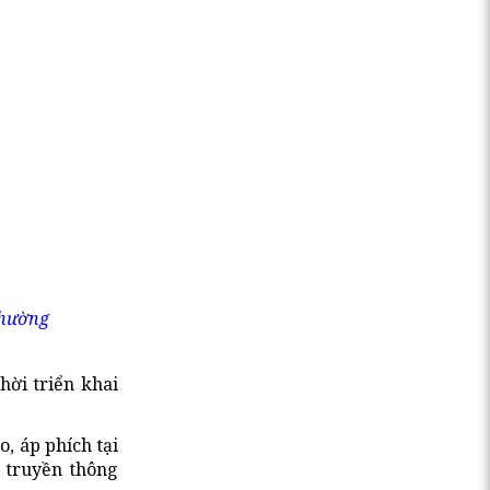
phường
hời triển khai
, áp phích tại
h truyền thông