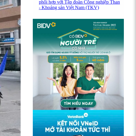
phối hợp với Tập đoàn Công nghiệp Than
- Khoáng sản Việt Nam (TKV)