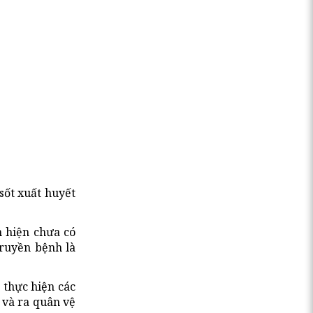
ốt xuất huyết
h hiện chưa có
truyền bệnh là
 thực hiện các
 và ra quân vệ