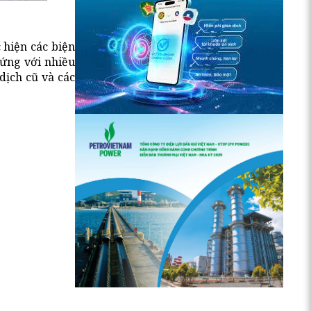
 hiện các biện
 ứng với nhiều
dịch cũ và các