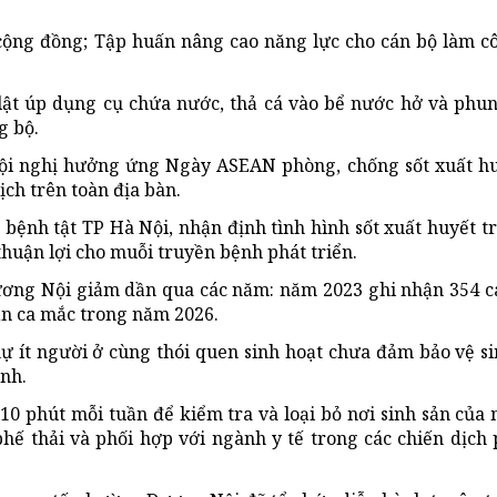
i cộng đồng; Tập huấn nâng cao năng lực cho cán bộ làm c
 lật úp dụng cụ chứa nước, thả cá vào bể nước hở và phun
g bộ.
ội nghị hưởng ứng Ngày ASEAN phòng, chống sốt xuất hu
ch trên toàn địa bàn.
ệnh tật TP Hà Nội, nhận định tình hình sốt xuất huyết t
t thuận lợi cho muỗi truyền bệnh phát triển.
Dương Nội giảm dần qua các năm: năm 2023 ghi nhận 354 c
ận ca mắc trong năm 2026.
hự ít người ở cùng thói quen sinh hoạt chưa đảm bảo vệ s
nh.
 10 phút mỗi tuần để kiểm tra và loại bỏ nơi sinh sản của
ế thải và phối hợp với ngành y tế trong các chiến dịch