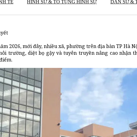
NH TẾ
HÌNH SỰ & TỐ TỤNG HÌNH SỰ
DÂN SỰ & 
uyết
m 2026, mới đây, nhiều xã, phường trên địa bàn TP Hà Nộ
 môi trường, diệt bọ gậy và tuyên truyền nâng cao nhận 
điểm.