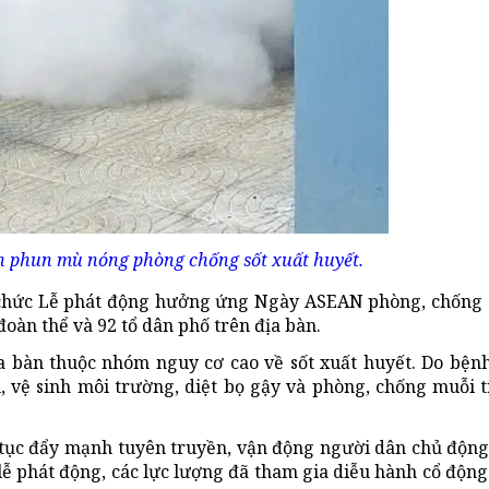
n phun mù nóng phòng chống sốt xuất huyết.
chức Lễ phát động hưởng ứng Ngày ASEAN phòng, chống s
đoàn thể và 92 tổ dân phố trên địa bàn.
a bàn thuộc nhóm nguy cơ cao về sốt xuất huyết. Do bện
, vệ sinh môi trường, diệt bọ gậy và phòng, chống muỗi 
 tục đẩy mạnh tuyên truyền, vận động người dân chủ động
lễ phát động, các lực lượng đã tham gia diễu hành cổ động