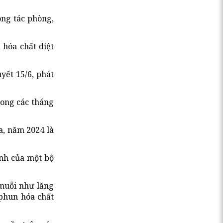
ông tác phòng,
 hóa chất diệt
yết 15/6, phát
rong các tháng
a, năm 2024 là
inh của một bộ
 muỗi như lăng
 phun hóa chất