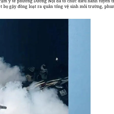
Trạm y tế phường Dương Nội đã tổ chức diễu hành tuyên t
ệt bọ gậy đồng loạt ra quân tổng vệ sinh môi trường, phun