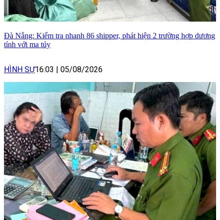
Đà Nẵng: Kiểm tra nhanh 86 shipper, phát hiện 2 trường hợp dương
tính với ma túy
HÌNH SỰ
16:03
|
05/08/2026