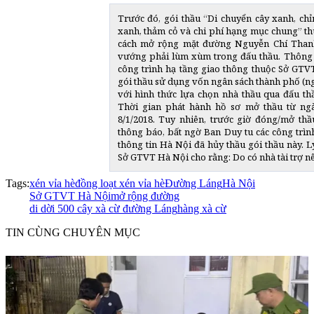
Trước đó, gói thầu “Di chuyển cây xanh, chỉ
xanh, thảm cỏ và chi phí hạng mục chung” t
cách mở rộng mặt đường Nguyễn Chí Than
vướng phải lùm xùm trong đấu thầu. Thông 
công trình hạ tầng giao thông thuộc Sở GTV
gói thầu sử dụng vốn ngân sách thành phố (ng
với hình thức lựa chọn nhà thầu qua đấu th
Thời gian phát hành hồ sơ mở thầu từ ngà
8/1/2018. Tuy nhiên, trước giờ đóng/mở thầ
thông báo, bất ngờ Ban Duy tu các công trình
thông tin Hà Nội đã hủy thầu gói thầu này. Lý
Sở GTVT Hà Nội cho rằng: Do có nhà tài trợ nên
Tags:
xén vỉa hè
đồng loạt xén vỉa hè
Đường Láng
Hà Nội
Sở GTVT Hà Nội
mở rộng đường
di dời 500 cây xà cừ đường Láng
hàng xà cừ
TIN CÙNG CHUYÊN MỤC