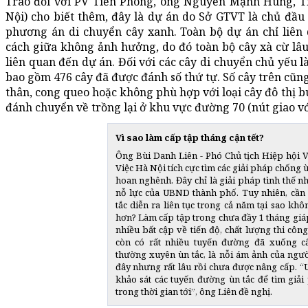
Trao đổi với PV Tiền Phong, ông Nguyễn Mạnh Hùng, 
Nội) cho biết thêm, đây là dự án do Sở GTVT là chủ đầu
phương án di chuyển cây xanh. Toàn bộ dự án chỉ liên 
cách giữa không ảnh hưởng, do đó toàn bộ cây xà cừ lâ
liên quan đến dự án. Đối với các cây di chuyển chủ yếu l
bao gồm 476 cây đã được đánh số thứ tự. Số cây trên cũng
thân, cong queo hoặc không phù hợp với loại cây đô thị bu
đánh chuyển về trồng lại ở khu vực đường 70 (nút giao vớ
Vì sao làm cấp tập tháng cận tết?
Ông Bùi Danh Liên - Phó Chủ tịch Hiệp hội V
Việc Hà Nội tích cực tìm các giải pháp chống ù
hoan nghênh. Đây chỉ là giải pháp tình thế 
nỗ lực của UBND thành phố. Tuy nhiên, cần 
tắc diễn ra liên tục trong cả năm tại sao 
hơn? Làm cấp tập trong chưa đầy 1 tháng giáp 
nhiều bất cập về tiến độ, chất lượng thi cô
còn có rất nhiều tuyến đường đã xuống c
thường xuyên ùn tắc, là nỗi ám ảnh của ngư
đây nhưng rất lâu rồi chưa được nâng cấp. 
khảo sát các tuyến đường ùn tắc để tìm giả
trong thời gian tới”, ông Liên đề nghị.