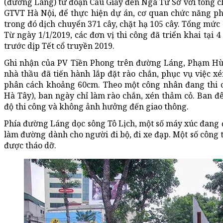
(đường Láng) từ đoạn Cầu Giấy đến Ngã Tư Sở với tổng c
GTVT Hà Nội, để thực hiện dự án, cơ quan chức năng phả
trong đó dịch chuyển 371 cây, chặt hạ 105 cây. Tổng mức 
Từ ngày 1/1/2019, các đơn vị thi công đã triển khai tại 
trước dịp Tết cổ truyền 2019.
Ghi nhận của PV Tiền Phong trên đường Láng, Phạm H
nhà thầu đã tiến hành lắp đặt rào chắn, phục vụ việc x
phân cách khoảng 60cm. Theo một công nhân đang thi c
Hà Tây), ban ngày chỉ làm rào chắn, xén thảm cỏ. Ban 
độ thi công và không ảnh hưởng đến giao thông.
Phía đường Láng dọc sông Tô Lịch, một số máy xúc đang đà
làm đường dành cho người đi bộ, đi xe đạp. Một số công 
được tháo dỡ.