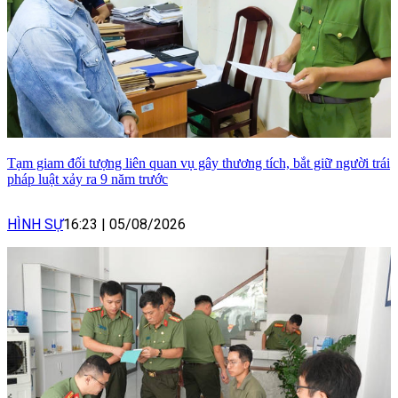
Tạm giam đối tượng liên quan vụ gây thương tích, bắt giữ người trái
pháp luật xảy ra 9 năm trước
HÌNH SỰ
16:23
|
05/08/2026