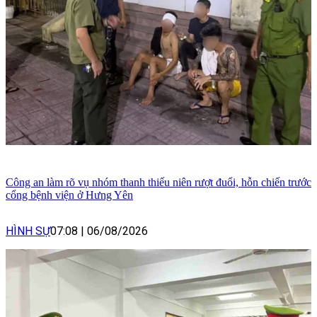
Công an làm rõ vụ nhóm thanh thiếu niên rượt đuổi, hỗn chiến trước
cổng bệnh viện ở Hưng Yên
HÌNH SỰ
07:08
|
06/08/2026