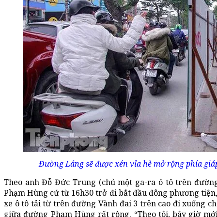
Đường Láng sẽ được xén vỉa hè mở rộng phía giáp
Theo anh Đỗ Đức Trung (chủ một ga-ra ô tô trên đườn
Phạm Hùng cứ từ 16h30 trở đi bắt đầu đông phương tiện, 
xe ô tô tải từ trên đường Vành đai 3 trên cao đi xuống c
giữa đường Phạm Hùng rất rộng. “Theo tôi, bây giờ mới