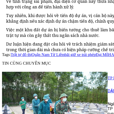
Về tình trạng sai phạm, đại diện cơ quan này thừa nh
hợp với công an để tiến hành xử lý.
Tuy nhiên, khi được hỏi về tiến độ dự án, vị cán bộ n
khẳng định nếu xác định dự án chậm tiến độ, chính quy
Việc một khu đất dự án bị biến tướng cho thuê làm bã
trật tự mà còn gây thất thu ngân sách nhà nước.
Dư luận hiện đang đặt câu hỏi về trách nhiệm giám sát
trong thời gian dài mà chưa có biện pháp cưỡng chế tri
Tags:
Trật tự đô thị
Quận Nam Từ Liêm
bãi giữ xe trái phép
Đại Mỗ
HA
TIN CÙNG CHUYÊN MỤC
TP 
DÂ
Ngà
TP 
cựu