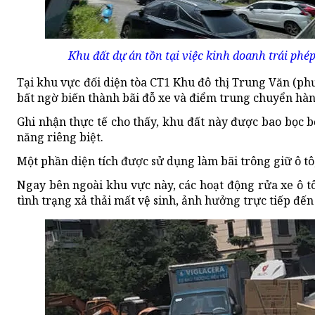
Khu đất dự án tồn tại việc kinh doanh trái phé
Tại khu vực đối diện tòa CT1 Khu đô thị Trung Văn (ph
bất ngờ biến thành bãi đỗ xe và điểm trung chuyển hàng
Ghi nhận thực tế cho thấy, khu đất này được bao bọc 
năng riêng biệt.
Một phần diện tích được sử dụng làm bãi trông giữ ô t
Ngay bên ngoài khu vực này, các hoạt động rửa xe ô 
tình trạng xả thải mất vệ sinh, ảnh hưởng trực tiếp đ