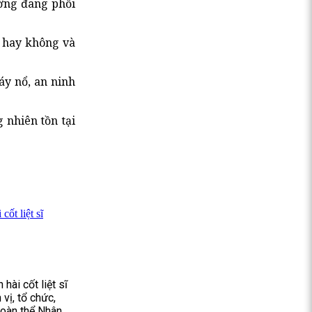
ường đang phối
i hay không và
áy nổ, an ninh
 nhiên tồn tại
ốt liệt sĩ
hài cốt liệt sĩ
vị, tổ chức,
 toàn thể Nhân