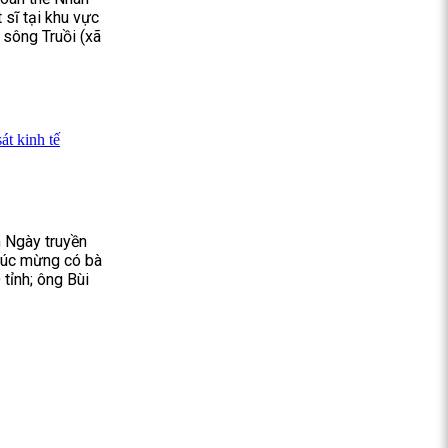
 sĩ tại khu vực
sông Truồi (xã
t kinh tế
 Ngày truyền
chúc mừng có bà
tỉnh; ông Bùi