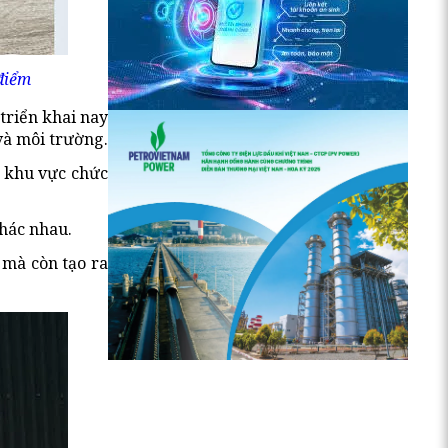
 điểm
triển khai nay
và môi trường.
h khu vực chức
khác nhau.
 mà còn tạo ra