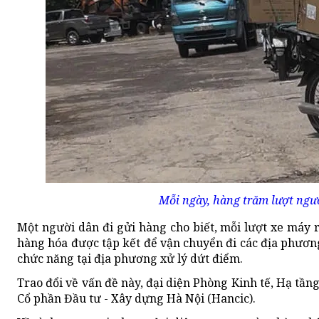
Mỗi ngày, hàng trăm lượt ngườ
Một người dân đi gửi hàng cho biết, mỗi lượt xe máy r
hàng hóa được tập kết để vận chuyển đi các địa phươn
chức năng tại địa phương xử lý dứt điểm.
Trao đổi về vấn đề này, đại diện Phòng Kinh tế, Hạ tần
Cổ phần Đầu tư - Xây dựng Hà Nội (Hancic).