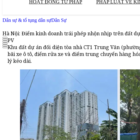
HOẠT ĐỘNG TƯ PHÁP
PHÁP LUẬT VỀ KI
Dân sự & tố tụng dân sự
Dân Sự
Hà Nội: Điểm kinh doanh trái phép nhộn nhịp trên đất dự
PV
Khu đất dự án đối diện tòa nhà CT1 Trung Văn (phường
bãi xe ô tô, điểm rửa xe và điểm trung chuyển hàng hóa
lý kéo dài.