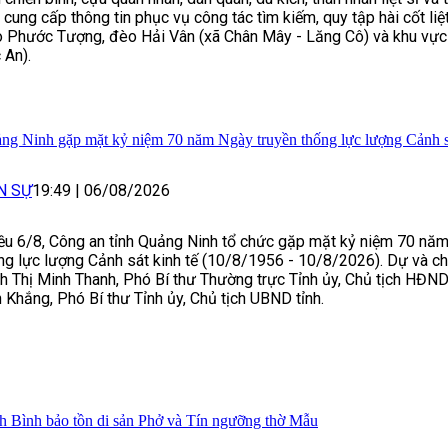
 cung cấp thông tin phục vụ công tác tìm kiếm, quy tập hài cốt liệt
 Phước Tượng, đèo Hải Vân (xã Chân Mây - Lăng Cô) và khu vực 
 An).
ng Ninh gặp mặt kỷ niệm 70 năm Ngày truyền thống lực lượng Cảnh sá
N SỰ
19:49
|
06/08/2026
ều 6/8, Công an tỉnh Quảng Ninh tổ chức gặp mặt kỷ niệm 70 năm
ng lực lượng Cảnh sát kinh tế (10/8/1956 - 10/8/2026). Dự và 
nh Thị Minh Thanh, Phó Bí thư Thường trực Tỉnh ủy, Chủ tịch HĐND 
 Khắng, Phó Bí thư Tỉnh ủy, Chủ tịch UBND tỉnh.
h Bình bảo tồn di sản Phở và Tín ngưỡng thờ Mẫu