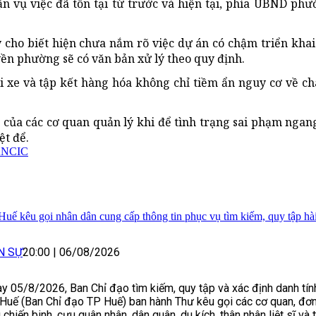
ận vụ việc đã tồn tại từ trước và hiện tại, phía UBND ph
ày cho biết hiện chưa nắm rõ việc dự án có chậm triển kha
ền phường sẽ có văn bản xử lý theo quy định.
i xe và tập kết hàng hóa không chỉ tiềm ẩn nguy cơ về ch
 của các cơ quan quản lý khi để tình trạng sai phạm ngang
ệt để.
NCIC
Huế kêu gọi nhân dân cung cấp thông tin phục vụ tìm kiếm, quy tập hài c
N SỰ
20:00
|
06/08/2026
y 05/8/2026, Ban Chỉ đạo tìm kiếm, quy tập và xác định danh tính 
Huế (Ban Chỉ đạo TP Huế) ban hành Thư kêu gọi các cơ quan, đơn 
 chiến binh, cựu quân nhân, dân quân, du kích, thân nhân liệt sĩ và