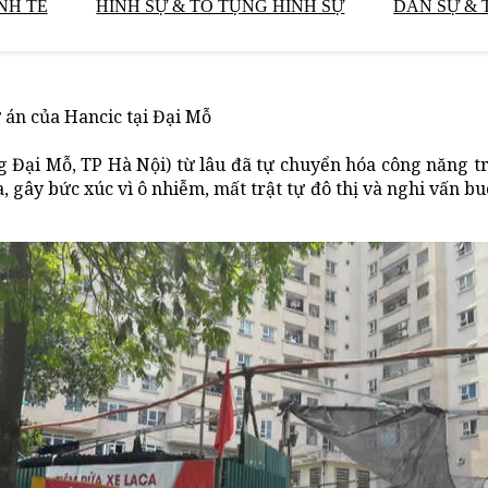
NH TẾ
HÌNH SỰ & TỐ TỤNG HÌNH SỰ
DÂN SỰ & 
 án của Hancic tại Đại Mỗ
 Đại Mỗ, TP Hà Nội) từ lâu đã tự chuyển hóa công năng t
, gây bức xúc vì ô nhiễm, mất trật tự đô thị và nghi vấn b