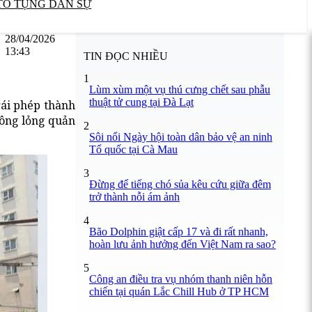
TỐ TỤNG DÂN SỰ
28/04/2026
13:43
TIN ĐỌC NHIỀU
1
Lùm xùm một vụ thú cưng chết sau phẫu
thuật tử cung tại Đà Lạt
rái phép thành
uông lỏng quản
2
Sôi nổi Ngày hội toàn dân bảo vệ an ninh
Tổ quốc tại Cà Mau
3
Đừng để tiếng chó sủa kêu cứu giữa đêm
trở thành nỗi ám ảnh
4
Bão Dolphin giật cấp 17 và đi rất nhanh,
hoàn lưu ảnh hưởng đến Việt Nam ra sao?
5
Công an điều tra vụ nhóm thanh niên hỗn
chiến tại quán Lắc Chill Hub ở TP HCM