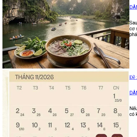
DÂ
Sau
cơ 
phá
Đề 
DÂ
Nếu
có 