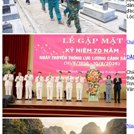
dân
đèo
Lộc
Quả
DÂ
Chi
thố
Trị
Văn
Nin