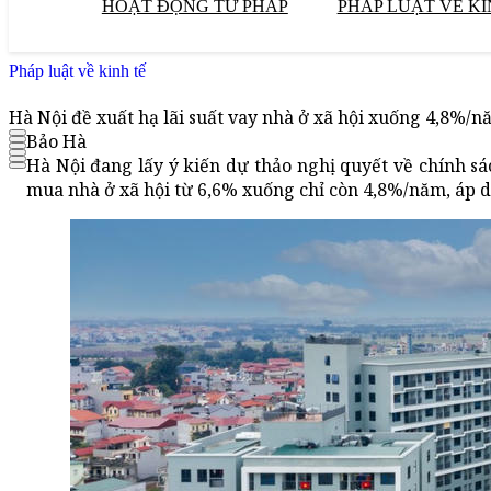
HOẠT ĐỘNG TƯ PHÁP
PHÁP LUẬT VỀ KI
Pháp luật về kinh tế
Hà Nội đề xuất hạ lãi suất vay nhà ở xã hội xuống 4,8%/
Bảo Hà
Hà Nội đang lấy ý kiến dự thảo nghị quyết về chính sác
mua nhà ở xã hội từ 6,6% xuống chỉ còn 4,8%/năm, áp 