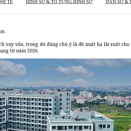
NH TẾ
HÌNH SỰ & TỐ TỤNG HÌNH SỰ
DÂN SỰ & 
năm
h vay vốn, trong đó đáng chú ý là đề xuất hạ lãi suất cho
dụng từ năm 2026.