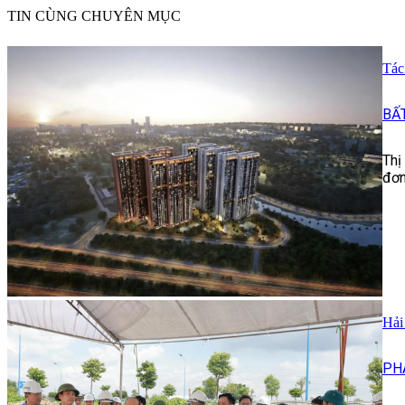
TIN CÙNG CHUYÊN MỤC
Tác
BẤ
Thị
đơn
Hải
PH