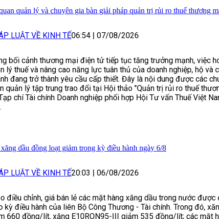
quan quản lý và chuyên gia bàn giải pháp quản trị rủi ro thuế thương m
ÁP LUẬT VỀ KINH TẾ
06:54
|
07/08/2026
ng bối cảnh thương mại điện tử tiếp tục tăng trưởng mạnh, việc h
n lý thuế và nâng cao năng lực tuân thủ của doanh nghiệp, hộ và c
nh đang trở thành yêu cầu cấp thiết. Đây là nội dung được các ch
n quản lý tập trung trao đổi tại Hội thảo "Quản trị rủi ro thuế thư
Tạp chí Tài chính Doanh nghiệp phối hợp Hội Tư vấn Thuế Việt N
.
 xăng dầu đồng loạt giảm trong kỳ điều hành ngày 6/8
ÁP LUẬT VỀ KINH TẾ
20:03
|
06/08/2026
o điều chỉnh, giá bán lẻ các mặt hàng xăng dầu trong nước được 
o kỳ điều hành của liên Bộ Công Thương - Tài chính. Trong đó, 
m 660 đồng/lít, xăng E10RON95-III giảm 535 đồng/lít; các mặt 