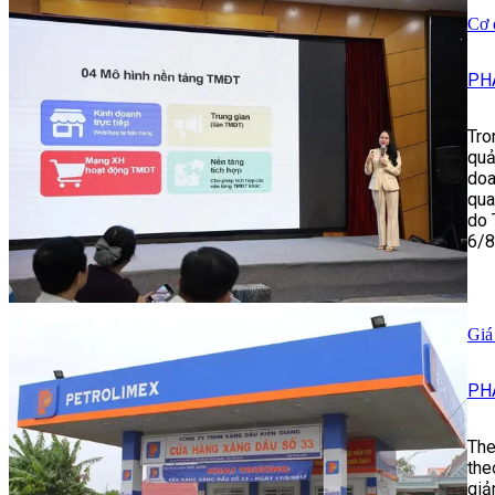
Cơ 
PH
Tro
quả
doa
qua
do 
6/8
Giá
PH
The
the
giả