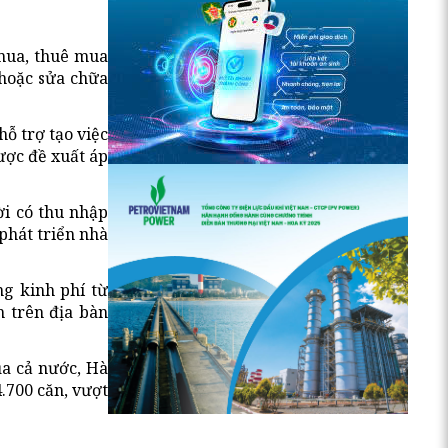
mua, thuê mua
 hoặc sửa chữa
ỗ trợ tạo việc
ược đề xuất áp
ời có thu nhập
phát triển nhà
ng kinh phí từ
h trên địa bàn
ủa cả nước, Hà
.700 căn, vượt