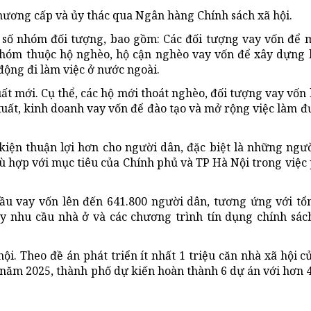
hương cấp và ủy thác qua Ngân hàng Chính sách xã hội.
 số nhóm đối tượng, bao gồm: Các đối tượng vay vốn để 
Nhóm thuộc hộ nghèo, hộ cận nghèo vay vốn để xây dựng
 động đi làm việc ở nước ngoài.
ất mới. Cụ thể, các hộ mới thoát nghèo, đối tượng vay vốn h
n xuất, kinh doanh vay vốn để đào tạo và mở rộng việc làm đ
 kiện thuận lợi hơn cho người dân, đặc biệt là những ngư
ù hợp với mục tiêu của Chính phủ và TP Hà Nội trong việc 
cầu vay vốn lên đến 641.800 người dân, tương ứng với tổ
hấy nhu cầu nhà ở và các chương trình tín dụng chính sác
i. Theo đề án phát triển ít nhất 1 triệu căn nhà xã hội c
năm 2025, thành phố dự kiến hoàn thành 6 dự án với hơn 4