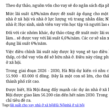
Theo dự thảo, nguồn vốn cho vay sẽ do ngân sách địa p
Mức lãi suất 4,8%/năm được đề xuất áp dụng cho một
nhà ở xã hội và nhà ở lực lượng vũ trang nhân dân; 
nhà ở; Học sinh, sinh viên vay vốn học tập và người lao
Đối với các nhóm khác, dự thảo cũng đề xuất mức lãi su
làm... sẽ được vay với lãi suất 6,6%/năm. Các cơ sở sả
dụng lãi suất 6%/năm.
Việc điều chỉnh lãi suất này được kỳ vọng sẽ tạo điều
thấp, có thể vay vốn để sở hữu nhà ở. Điều này cũng ph
ở xã hội.
Trong giai đoạn 2026 - 2030, Hà Nội dự kiến có nhu 
55.900 - 83.000 tỉ đồng. Đây là một con số lớn, cho t
thành phố rất cao.
Được biết, Hà Nội đang đẩy mạnh các dự án nhà ở xã hộ
Nội được giao làm 56.200 căn đến hết năm 2030. Trong 
chỉ tiêu đề ra.
Tags:
lãi suất cho vay nhà ở xã hội
Hà Nội
nhà ở xã hội