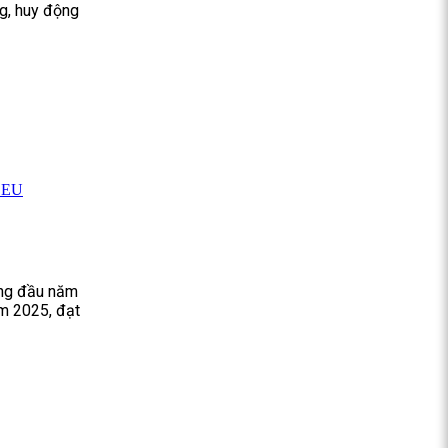
g, huy động
g EU
áng đầu năm
m 2025, đạt