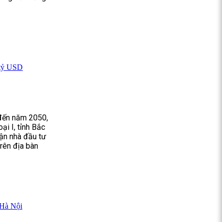
 tỷ USD
 đến năm 2050,
ại I, tỉnh Bắc
uận nhà đầu tư
rên địa bàn
 Hà Nội