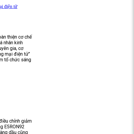
ại điện tử
oàn thiện cơ chế
á nhân kinh
uyên gia, cơ
ơng mại điện tử"
am tổ chức sáng
điều chỉnh giảm
xăng E5RON92
hàng dầu cũng