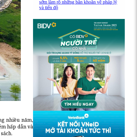
sớm làm rõ những băn khoăn về pháp lý
và tiến độ
ong nhiều năm,
kém hấp dẫn và
 sách.