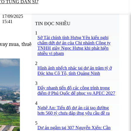
TỐ TỤNG DÂN SỰ
17/09/2025
15:41
TIN ĐỌC NHIỀU
1
Sở Tài chính tỉnh Hưng Yên kiến nghị
chấm dứt dự án của Chi nhánh Công ty
 vay mua, thuê
TNHH giày Ngọc Hưng khi phát hiện
nhiều vi phạm
2
Hình ảnh nhếch nhác tại dự án trăm tỷ ở
Đặc khu Cô Tô, tỉnh Quảng Ninh
3
Đẩy nhanh tiến độ các công trình trọng
điểm ở Phú Quốc để phục vụ APEC 2027
4
Nghệ An: Tiến độ dự án cải tạo đường
hơn 560 tỷ chưa đáp ứng yêu cầu đề ra
5
Dự án ngâm tại 307 Nguyễn Xiển: Cần