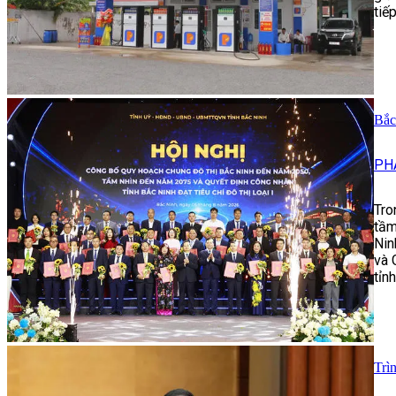
tiế
Bắc
PH
Tro
tầm
Nin
và 
tỉnh
Trì