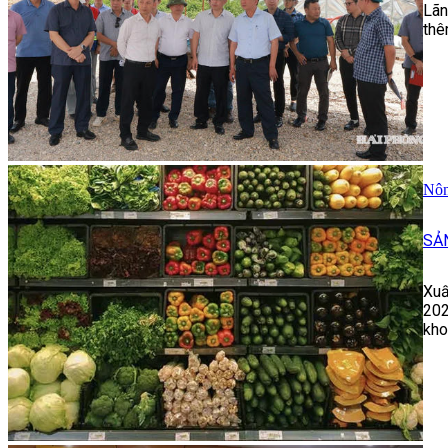
Lãn
thê
Nôn
SẢ
Xuấ
202
kho