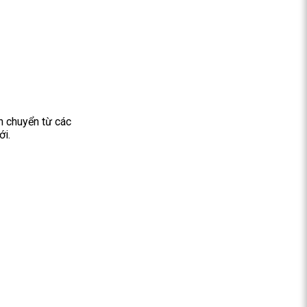
h chuyển từ các
ới.