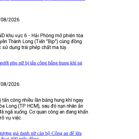
/08/2026
D khu vực 6 - Hải Phòng mở phiên tòa
yễn Thành Long (Tiến "Bịp") cùng đồng
 sử dụng trái phép chất ma túy.
gười phụ nữ bị tấn công bằng hung khí tại
/08/2026
 tấn công nhiều lần bằng hung khí ngay
òa Long (TP HCM), sau đó nạn nhân ẫn
 đã ngã xuống. Cơ quan công an đang khẩn
rõ vụ việc.
 tượng giả danh nữ cán bộ Công an để lừa
đoạt 400 triệu đồng