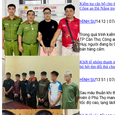
Kiểm tra căn hộ cho t
Công an Đà Nẵng tru
HÌNH SỰ
14:12
|
07
Trong quá trình kiểm
TP Cần Thơ, Công a
Huy, người đang bị 
bán hàng cấm.
Khởi tố nhóm thanh n
hú hét tìm đối thủ ch
HÌNH SỰ
13:51
|
07
Sau mâu thuẫn khi t
niên ở Phú Thọ mang
tốc độ cao, lạng lác