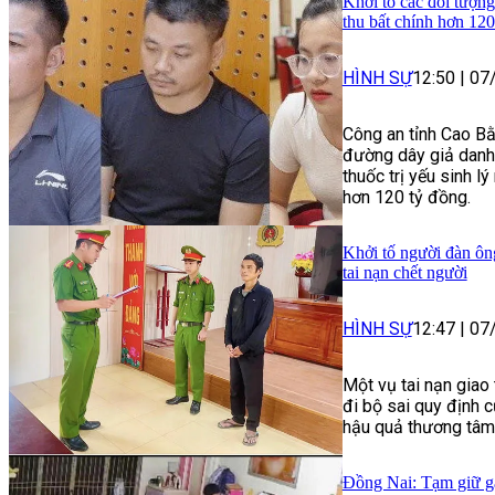
Khởi tố các đối tượng
thu bất chính hơn 120
HÌNH SỰ
12:50
|
07
Công an tỉnh Cao Bằ
đường dây giả danh 
thuốc trị yếu sinh lý
hơn 120 tỷ đồng.
Khởi tố người đàn ôn
tai nạn chết người
HÌNH SỰ
12:47
|
07
Một vụ tai nạn giao
đi bộ sai quy định 
hậu quả thương tâm
Đồng Nai: Tạm giữ gã