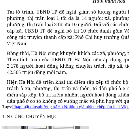
Hình minh họa
Tại tờ trình, UBND TP đề nghị giảm số lượng người 
phường, thị trấn loại 1 tối đa là 14 người; xã, phường,
phường, thị trấn loại 3 tối đa 10 người. Đối với các c
cấp xã, UBND TP đề nghị bố trí 10 chức danh gồm V
công tác truyền thanh cấp xã; Phó Chỉ huy trưởng Quâ
Việt Nam…
Đồng thời, Hà Nội cũng khuyến khích các xã, phường, t
Theo tính toán của UBND TP Hà Nội, nếu áp dụng qu
2.178 người hoạt động không chuyên trách cấp xã, ti
42.505 triệu đồng mỗi năm.
Hiện Hà Nội đã triển khai thí điểm sắp xếp tổ chức 
trách ở xã, phường, thị trấn và thôn, tổ dân phố ở 5 
điểm sắp xếp, bố trí kiêm nhiệm người hoạt động không
dân phố ở cơ sở không có vướng mắc và phù hợp với quy
Tags:
Pháp luật plus
phường xã
Hà Nội
tinh giảm
biên chế
pháp luật Việ
TIN CÙNG CHUYÊN MỤC