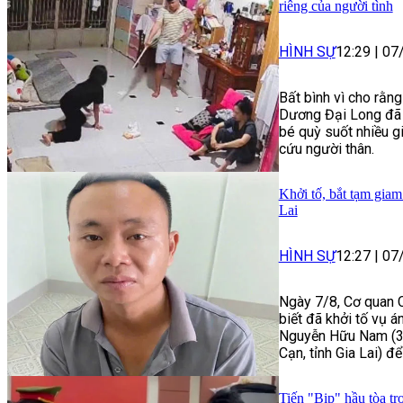
riêng của người tình
HÌNH SỰ
12:29
|
07
Bất bình vì cho rằng
Dương Đại Long đã 
bé quỳ suốt nhiều gi
cứu người thân.
Khởi tố, bắt tạm giam
Lai
HÌNH SỰ
12:27
|
07
Ngày 7/8, Cơ quan C
biết đã khởi tố vụ á
Nguyễn Hữu Nam (33
Cạn, tỉnh Gia Lai) để
Tiến "Bịp" hầu tòa tr