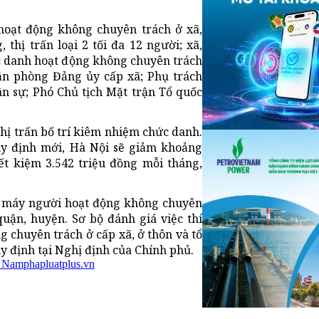
hoạt động không chuyên trách ở xã,
 thị trấn loại 2 tối đa 12 người; xã,
hức danh hoạt động không chuyên trách
ăn phòng Đảng ủy cấp xã; Phụ trách
n sự; Phó Chủ tịch Mặt trận Tổ quốc
hị trấn bố trí kiêm nhiệm chức danh.
y định mới, Hà Nội sẽ giảm khoảng
ết kiệm 3.542 triệu đồng mỗi tháng,
bộ máy người hoạt động không chuyên
quận, huyện. Sơ bộ đánh giá việc thí
 chuyên trách ở cấp xã, ở thôn và tổ
 định tại Nghị định của Chính phủ.
t Nam
phapluatplus.vn