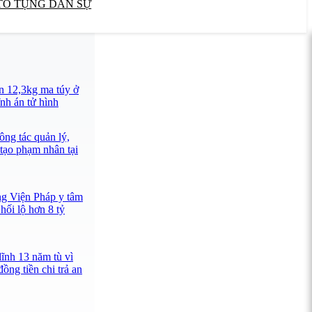
TỐ TỤNG DÂN SỰ
n 12,3kg ma túy ở
nh án tử hình
ông tác quản lý,
 tạo phạm nhân tại
ng Viện Pháp y tâm
hối lộ hơn 8 tỷ
lĩnh 13 năm tù vì
ồng tiền chi trả an