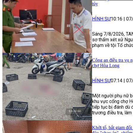
túy
HÌNH SỰ
10:16
|
07
Sáng 7/8/2026, TAN
sơ thẩm xét xử Ngu
phạm về tội Tổ chức
Công an điều tra vụ n
chợ Hòa Long
HÌNH SỰ
07:14
|
07
Một người phụ nữ bị
khu vực cổng chợ H
tiếp tục bị đánh dù
trương điều tra, làm 
Khởi tố, bắt giam đối
đảo "chạy án", chiếm 