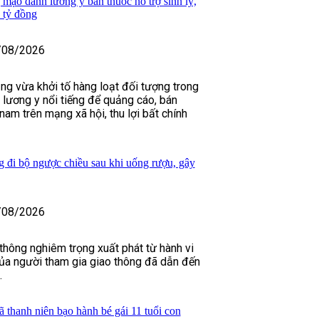
 mạo danh lương y bán thuốc hỗ trợ sinh lý,
 tỷ đồng
/08/2026
ng vừa khởi tố hàng loạt đối tượng trong
lương y nổi tiếng để quảng cáo, bán
 nam trên mạng xã hội, thu lợi bất chính
g đi bộ ngược chiều sau khi uống rượu, gây
/08/2026
 thông nghiêm trọng xuất phát từ hành vi
của người tham gia giao thông đã dẫn đến
.
 thanh niên bạo hành bé gái 11 tuổi con