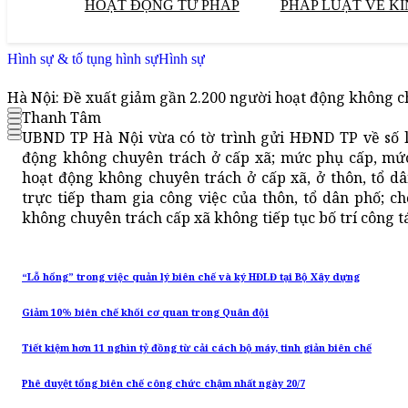
HOẠT ĐỘNG TƯ PHÁP
PHÁP LUẬT VỀ KI
Hình sự & tố tụng hình sự
Hình sự
Hà Nội: Đề xuất giảm gần 2.200 người hoạt động không c
Thanh Tâm
UBND TP Hà Nội vừa có tờ trình gửi HĐND TP về số l
động không chuyên trách ở cấp xã; mức phụ cấp, mứ
hoạt động không chuyên trách ở cấp xã, ở thôn, tổ d
trực tiếp tham gia công việc của thôn, tổ dân phố; c
không chuyên trách cấp xã không tiếp tục bố trí công t
“Lỗ hổng” trong việc quản lý biên chế và ký HĐLĐ tại Bộ Xây dựng
Giảm 10% biên chế khối cơ quan trong Quân đội
Tiết kiệm hơn 11 nghìn tỷ đồng từ cải cách bộ máy, tinh giản biên chế
Phê duyệt tổng biên chế công chức chậm nhất ngày 20/7