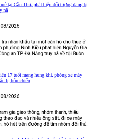
huê tại Cần Thơ, phát hiện đối tượng đang bị
y nã
/08/2026
 tra nhân khẩu tại một căn hộ cho thuê ở
n phường Ninh Kiều phát hiện Nguyễn Gia
Công an TP Đà Nẵng truy nã về tội Buôn
iên 17 tuổi mang hung khí, phóng xe máy
uẩn bị hỗn chiến
/08/2026
ham gia giao thông, nhóm thanh, thiếu
 theo đao và nhiều ống sắt, đi xe máy
h, hò hét trên đường để tìm nhóm đối thủ.