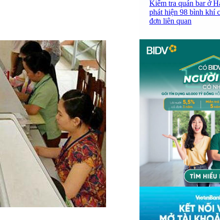
Kiểm tra quán bar ở H
phát hiện 98 bình khí 
đơn liên quan