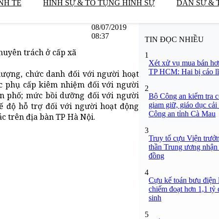
NH TẾ
HÌNH SỰ & TỐ TỤNG HÌNH SỰ
DÂN SỰ & 
08/07/2019
08:37
TIN ĐỌC NHIỀU
huyên trách ở cấp xã
1
Xét xử vụ mua bán hơ
TP HCM: Hai bị cáo lĩ
ượng, chức danh đối với người hoạt
c phụ cấp kiêm nhiệm đối với người
2
ân phố; mức bồi dưỡng đối với người
Bộ Công an kiểm tra c
giam giữ, giáo dục cải
hế độ hỗ trợ đối với người hoạt động
Công an tỉnh Cà Mau
ác trên địa bàn TP Hà Nội.
3
Truy tố cựu Viện trưở
thần Trung ương nhận 
đồng
4
Cựu kế toán bưu điện 
chiếm đoạt hơn 1,1 tỷ đ
sinh
5