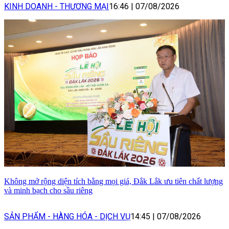
KINH DOANH - THƯƠNG MẠI
16:46
|
07/08/2026
Không mở rộng diện tích bằng mọi giá, Đắk Lắk ưu tiên chất lượng
và minh bạch cho sầu riêng
SẢN PHẨM - HÀNG HÓA - DỊCH VỤ
14:45
|
07/08/2026