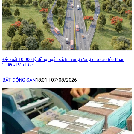
Đề xuất 10.000 tỷ đồng ngân sách Trung ương cho cao tốc Phan
Thiết - Bảo Lộc
BẤT ĐỘNG SẢN
18:01
|
07/08/2026