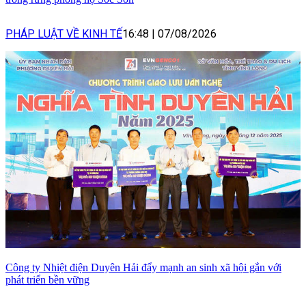
PHÁP LUẬT VỀ KINH TẾ
16:48
|
07/08/2026
Công ty Nhiệt điện Duyên Hải đẩy mạnh an sinh xã hội gắn với
phát triển bền vững