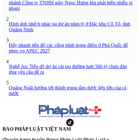
nhánh Công ty TNHH giày Ngọc Hưng khi phát hiện nhiều vi
phạm
2
Hình ảnh nhếch nhác tại dự án trăm tỷ ở Đặc khu Cô Tô, tỉnh
Quảng Ninh
3
Đẩy nhanh tiến độ các công trình trọng điểm ở Phú Quốc để
phục vụ APEC 2027
4
Nghệ An: Tiến độ dự án cải tạo đường hơn 560 tỷ chưa đáp
ứng yêu cầu đề ra
5
Quảng Ngãi hướng tới thành trung tâm dược liệu lớn của cả
nước
BÁO PHÁP LUẬT VIỆT NAM
Chuyên trang truyền thông Pháp Luật Pháp Luật +