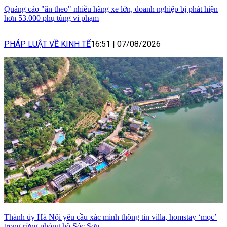
Quảng cáo "ăn theo" nhiều hãng xe lớn, doanh nghiệp bị phát hiện
hơn 53.000 phụ tùng vi phạm
PHÁP LUẬT VỀ KINH TẾ
16:51
|
07/08/2026
Thành ủy Hà Nội yêu cầu xác minh thông tin villa, homstay ‘mọc’
trong rừng phòng hộ Sóc Sơn