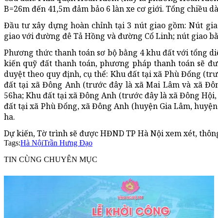
B=26m đến 41,5m đảm bảo 6 làn xe cơ giới. Tổng chiều d
Đầu tư xây dựng hoàn chỉnh tại 3 nút giao gồm: Nút g
giao với đường đê Tả Hồng và đường Cổ Linh; nút giao 
Phương thức thanh toán sơ bộ bằng 4 khu đất với tổng diện 
kiến quỹ đất thanh toán, phương pháp thanh toán sẽ đư
duyệt theo quy định, cụ thể: Khu đất tại xã Phù Đổng (t
đất tại xã Đông Anh (trước đây là xã Mai Lâm và xã Đ
56ha; Khu đất tại xã Đông Anh (trước đây là xã Đông Hộ
đất tại xã Phù Đổng, xã Đông Anh (huyện Gia Lâm, huyện
ha.
Dự kiến, Tờ trình sẽ được HĐND TP Hà Nội xem xét, thông
Tags:
Hà Nội
Trần Hưng Đạo
TIN CÙNG CHUYÊN MỤC