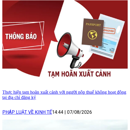
Thực hiện tạm hoãn xuất cảnh với người nộp thuế không hoạt động
tại địa chỉ đăng ký
PHÁP LUẬT VỀ KINH TẾ
14:44
|
07/08/2026