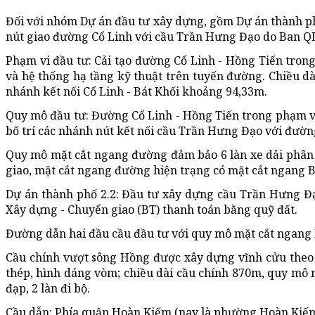
Đối với nhóm Dự án đầu tư xây dựng, gồm Dự án thành ph
nút giao đường Cổ Linh với cầu Trần Hưng Đạo do Ban Q
Phạm vi đầu tư: Cải tạo đường Cổ Linh - Hồng Tiến tron
và hệ thống hạ tầng kỹ thuật trên tuyến đường. Chiều d
nhánh kết nối Cổ Linh - Bát Khối khoảng 94,33m.
Quy mô đầu tư: Đường Cổ Linh - Hồng Tiến trong phạm vi
bố trí các nhánh nút kết nối cầu Trần Hưng Đạo với đườn
Quy mô mặt cắt ngang đường đảm bảo 6 làn xe dải phân c
giao, mặt cắt ngang đường hiện trạng có mặt cắt ngang 
Dự án thành phố 2.2: Đầu tư xây dựng cầu Trần Hưng Đạ
Xây dựng - Chuyển giao (BT) thanh toán bằng quỹ đất.
Đường dẫn hai đầu cầu đầu tư với quy mô mặt cắt ngang 
Cầu chính vượt sông Hồng được xây dựng vĩnh cửu theo 
thép, hình dáng vòm; chiều dài cầu chính 870m, quy mô 
đạp, 2 làn đi bộ.
Cầu dẫn: Phía quận Hoàn Kiếm (nay là phường Hoàn Kiếm