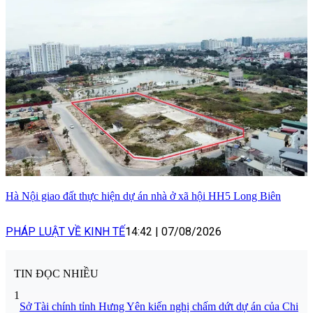
Hà Nội giao đất thực hiện dự án nhà ở xã hội HH5 Long Biên
PHÁP LUẬT VỀ KINH TẾ
14:42
|
07/08/2026
TIN ĐỌC NHIỀU
1
Sở Tài chính tỉnh Hưng Yên kiến nghị chấm dứt dự án của Chi