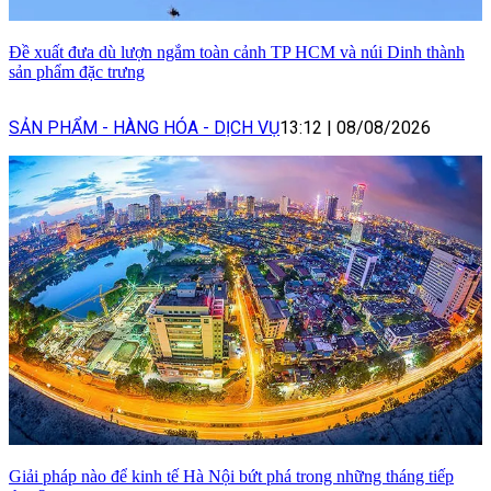
Đề xuất đưa dù lượn ngắm toàn cảnh TP HCM và núi Dinh thành
sản phẩm đặc trưng
SẢN PHẨM - HÀNG HÓA - DỊCH VỤ
13:12
|
08/08/2026
Giải pháp nào để kinh tế Hà Nội bứt phá trong những tháng tiếp