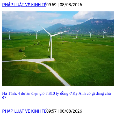
PHÁP LUẬT VỀ KINH TẾ
09:59
|
08/08/2026
Hà Tĩnh: 4 dự án điện gió 7.810 tỷ đồng ở Kỳ Anh có gì đáng chú
ý?
PHÁP LUẬT VỀ KINH TẾ
09:57
|
08/08/2026