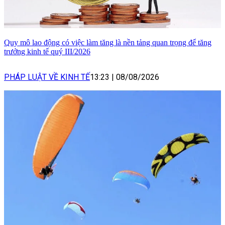
Quy mô lao động có việc làm tăng là nền tảng quan trọng để tăng
trưởng kinh tế quý III/2026
PHÁP LUẬT VỀ KINH TẾ
13:23
|
08/08/2026