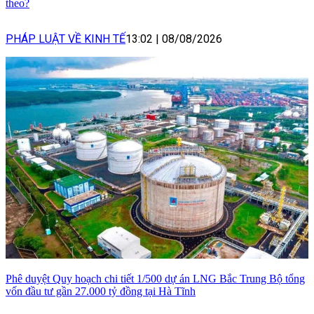
theo?
PHÁP LUẬT VỀ KINH TẾ
13:02
|
08/08/2026
Phê duyệt Quy hoạch chi tiết 1/500 dự án LNG Bắc Trung Bộ tổng
vốn đầu tư gần 27.000 tỷ đồng tại Hà Tĩnh