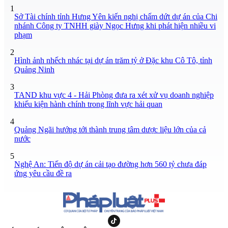
1
Sở Tài chính tỉnh Hưng Yên kiến nghị chấm dứt dự án của Chi
nhánh Công ty TNHH giày Ngọc Hưng khi phát hiện nhiều vi
phạm
2
Hình ảnh nhếch nhác tại dự án trăm tỷ ở Đặc khu Cô Tô, tỉnh
Quảng Ninh
3
TAND khu vực 4 - Hải Phòng đưa ra xét xử vụ doanh nghiệp
khiếu kiện hành chính trong lĩnh vực hải quan
4
Quảng Ngãi hướng tới thành trung tâm dược liệu lớn của cả
nước
5
Nghệ An: Tiến độ dự án cải tạo đường hơn 560 tỷ chưa đáp
ứng yêu cầu đề ra