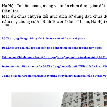
Hà Nội: Cư dân hoang mang vì dự án chưa được giao đất
Diệu Hoa
Mặc dù chưa chuyển đổi mục đích sử dụng đất, chưa đ
năm nay chung cư An Bình Tower (Bắc Từ Liêm, Hà Nội) v
Bộ Xây dựng đề nghị Đồng Nai kiểm tra một số dự án sai phạm
Đà Nẵng: Yêu cầu chủ lắp đặt biển báo công trình tại công trường xây dựng
Vai trò của Chánh thanh tra Bộ Xây dựng trong vụ thuộc cấp nhận hối lộ tại Vĩ
Đoàn công tác liên ngành của Bộ Xây dựng làm việc với UBND tỉnh Bà Rịa - Vũ
Tranh chấp tại Green Pearl: Bộ Xây dựng chuyển đơn kiến nghị của cư dân về