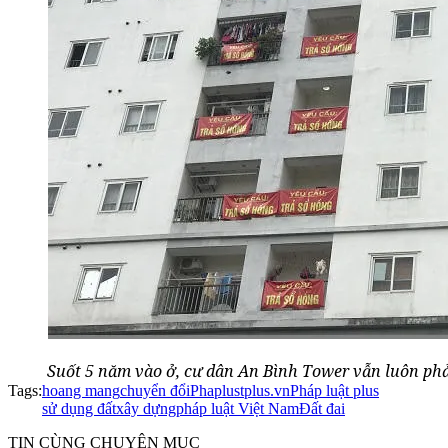
Suốt 5 năm vào ở, cư dân An Bình Tower vẫn luôn phả
Tags:
hoang mang
chuyển đổi
Phaplustplus.vn
Pháp luật plus
sử dụng đất
xây dựng
pháp luật Việt Nam
Đất đai
TIN CÙNG CHUYÊN MỤC