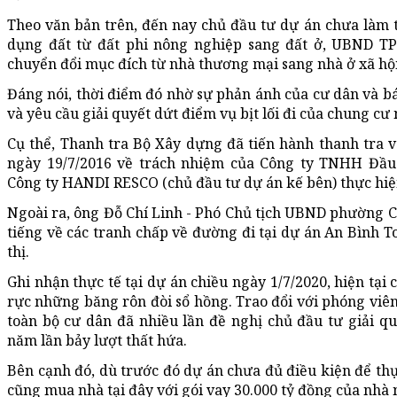
Theo văn bản trên, đến nay chủ đầu tư dự án chưa làm 
dụng đất từ đất phi nông nghiệp sang đất ở, UBND TP
chuyển đổi mục đích từ nhà thương mại sang nhà ở xã hội
Đáng nói, thời điểm đó nhờ sự phản ánh của cư dân và bá
và yêu cầu giải quyết dứt điểm vụ bịt lối đi của chung cư 
Cụ thể, Thanh tra Bộ Xây dựng đã tiến hành thanh tra 
ngày 19/7/2016 về trách nhiệm của Công ty TNHH Đầu 
Công ty HANDI RESCO (chủ đầu tư dự án kế bên) thực hi
Ngoài ra, ông Đỗ Chí Linh - Phó Chủ tịch UBND phường C
tiếng về các tranh chấp về đường đi tại dự án An Bình T
thị.
Ghi nhận thực tế tại dự án chiều ngày 1/7/2020, hiện tạ
rực những băng rôn đòi sổ hồng. Trao đổi với phóng viên,
toàn bộ cư dân đã nhiều lần đề nghị chủ đầu tư giải q
năm lần bảy lượt thất hứa.
Bên cạnh đó, dù trước đó dự án chưa đủ điều kiện để th
cũng mua nhà tại đây với gói vay 30.000 tỷ đồng của nhà 