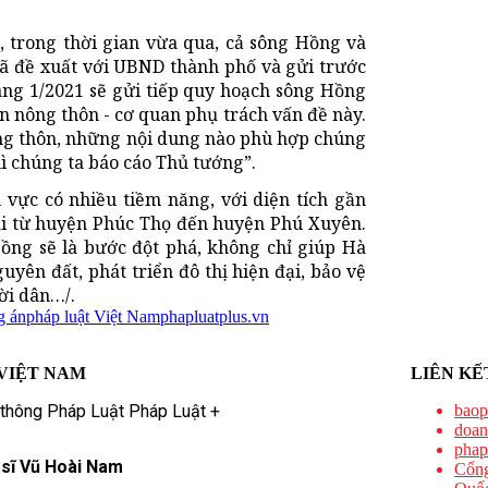
 trong thời gian vừa qua, cả sông Hồng và
đã đề xuất với UBND thành phố và gửi trước
áng 1/2021 sẽ gửi tiếp quy hoạch sông Hồng
ển nông thôn - cơ quan phụ trách vấn đề này.
ông thôn, những nội dung nào phù hợp chúng
ì chúng ta báo cáo Thủ tướng”.
vực có nhiều tiềm năng, với diện tích gần
dài từ huyện Phúc Thọ đến huyện Phú Xuyên.
ng sẽ là bước đột phá, không chỉ giúp Hà
uyên đất, phát triển đô thị hiện đại, bảo vệ
ời dân…/.
g án
pháp luật Việt Nam
phapluatplus.vn
VIỆT NAM
LIÊN KẾ
 thông Pháp Luật Pháp Luật +
baop
doan
phap
 sĩ Vũ Hoài Nam
Cổng