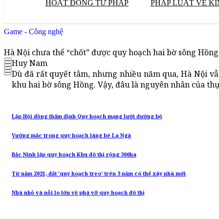
HOẠT ĐỘNG TƯ PHÁP
PHÁP LUẬT VỀ KI
Game - Công nghệ
Hà Nội chưa thể “chốt” được quy hoạch hai bờ sông Hồn
Huy Nam
Dù đã rất quyết tâm, nhưng nhiều năm qua, Hà Nội v
khu hai bờ sông Hồng. Vậy, đâu là nguyên nhân của th
Lập Hội đồng thẩm định Quy hoạch mạng lưới đường bộ
Vướng mắc trong quy hoạch làng bè La Ngà
Bắc Ninh lập quy hoạch Khu đô thị rộng 300ha
Từ năm 2021, đất 'quy hoạch treo' trên 3 năm có thể xây nhà mới
Nhà nhỏ và nỗi lo lớn về phá vỡ quy hoạch đô thị