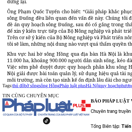
dừng lại.
Ông Phạm Quốc Tuyến cho biết: “Giải pháp khắc phục,
sông Đuống đều liên quan đến vấn đề này. Chúng tôi 
đề án quy hoạch sông Đuống, sau đó cố gắng trong th
để xin ý kiến trực tiếp của Bộ Nông nghiệp và phát tri
Trên cơ sở ý kiến của Bộ Nông nghiệp và Phát triển n
tôi sẽ làm, những nội dung nào vượt quá thẩm quyền th
Khu vực hai bờ sông Hồng qua địa bàn Hà Nội là khu 
11.000 ha, khoảng 900.000 người dân sinh sống, kéo 
Việc sớm phê duyệt được quy hoạch phân khu sông Hồ
Nội giải được bài toán quản lý, sử dụng hiệu quả tài ng
môi trường, mà còn tạo sinh kế ổn định lâu dài cho ngư
Tags:
thủ đô
bờ sông
sông Hồng
Pháp luật plus
Hà Nội
quy hoạch
phươn
TIN CÙNG CHUYÊN MỤC
BÁO PHÁP LUẬT 
Chuyên trang truyền
Tổng Biên tập:
Tiến