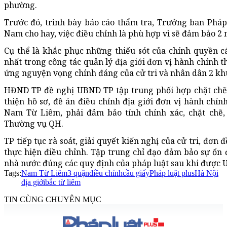
phường.
Trước đó, trình bày báo cáo thẩm tra, Trưởng ban Ph
Nam cho hay, việc điều chỉnh là phù hợp vì sẽ đảm bảo 2 
Cụ thể là khắc phục những thiếu sót của chính quyền c
nhất trong công tác quản lý địa giới đơn vị hành chính t
ứng nguyện vọng chính đáng của cử tri và nhân dân 2 khu
HĐND TP đề nghị UBND TP tập trung phối hợp chặt chẽ 
thiện hồ sơ, đề án điều chỉnh địa giới đơn vị hành chín
Nam Từ Liêm, phải đảm bảo tính chính xác, chặt chẽ,
Thường vụ QH.
TP tiếp tục rà soát, giải quyết kiến nghị của cử tri, đơn
thực hiện điều chỉnh. Tập trung chỉ đạo đảm bảo sự ổn 
nhà nước đúng các quy định của pháp luật sau khi đượ
Tags:
Nam Từ Liêm
3 quận
điều chỉnh
cầu giấy
Pháp luật plus
Hà Nội
địa giới
bắc từ liêm
TIN CÙNG CHUYÊN MỤC