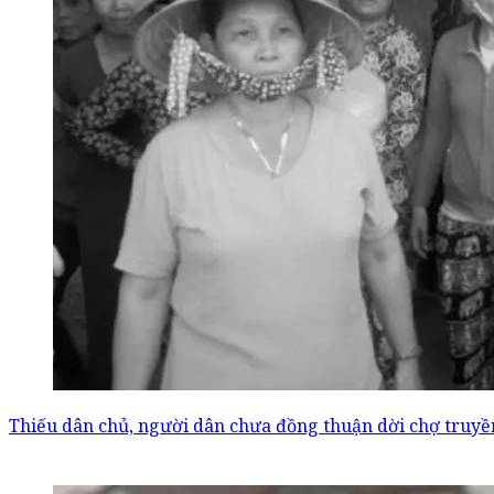
Thiếu dân chủ, người dân chưa đồng thuận dời chợ truyề