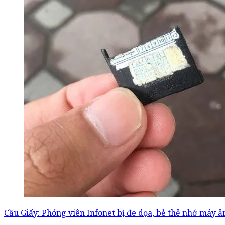
Cầu Giấy: Phóng viên Infonet bị đe dọa, bẻ thẻ nhớ máy 