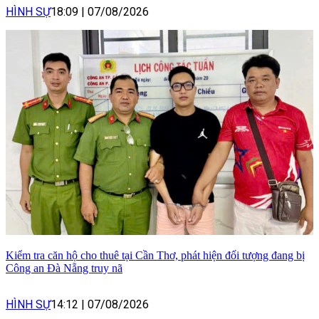
HÌNH SỰ
18:09
|
07/08/2026
Kiểm tra căn hộ cho thuê tại Cần Thơ, phát hiện đối tượng đang bị
Công an Đà Nẵng truy nã
HÌNH SỰ
14:12
|
07/08/2026