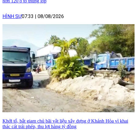
hơn 120 ô tô thủng lốp
HÌNH SỰ
07:33
|
08/08/2026
Khởi tố, bắt giam chủ bãi vật liệu xây dựng ở Khánh Hòa vì khai
thác cát trái phép, thu lợi hàng tỷ đồng