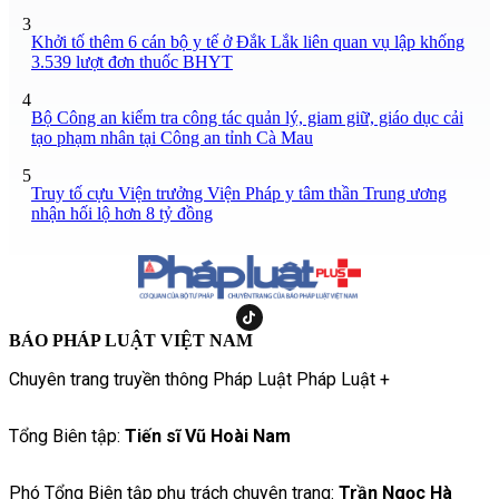
3
Khởi tố thêm 6 cán bộ y tế ở Đắk Lắk liên quan vụ lập khống
3.539 lượt đơn thuốc BHYT
4
Bộ Công an kiểm tra công tác quản lý, giam giữ, giáo dục cải
tạo phạm nhân tại Công an tỉnh Cà Mau
5
Truy tố cựu Viện trưởng Viện Pháp y tâm thần Trung ương
nhận hối lộ hơn 8 tỷ đồng
BÁO PHÁP LUẬT VIỆT NAM
Chuyên trang truyền thông Pháp Luật Pháp Luật +
Tổng Biên tập:
Tiến sĩ Vũ Hoài Nam
Phó Tổng Biên tập phụ trách chuyên trang:
Trần Ngọc Hà