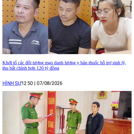
Khởi tố các đối tượng mạo danh lương y bán thuốc hỗ trợ sinh lý,
thu bất chính hơn 120 tỷ đồng
HÌNH SỰ
12:50
|
07/08/2026