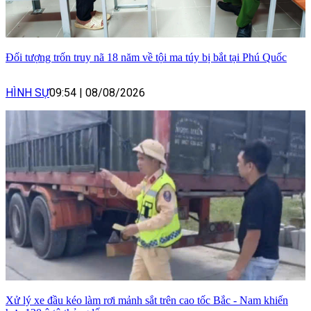
Đối tượng trốn truy nã 18 năm về tội ma túy bị bắt tại Phú Quốc
HÌNH SỰ
09:54
|
08/08/2026
Xử lý xe đầu kéo làm rơi mảnh sắt trên cao tốc Bắc - Nam khiến