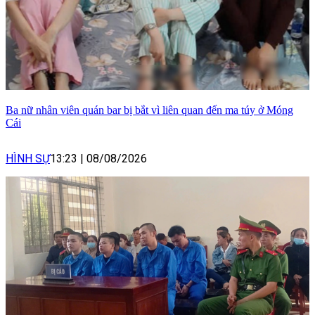
Ba nữ nhân viên quán bar bị bắt vì liên quan đến ma túy ở Móng
Cái
HÌNH SỰ
13:23
|
08/08/2026