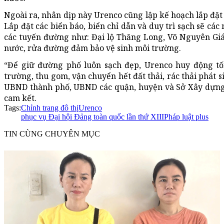
Ngoài ra, nhân dịp này Urenco cũng lập kế hoạch lắp đặt 
Lắp đặt các biển báo, biển chỉ dẫn và duy trì sạch sẽ cá
các tuyến đường như: Đại lộ Thăng Long, Võ Nguyên Giá
nước, rửa đường đảm bảo vệ sinh môi trường.
“Để giữ đường phố luôn sạch đẹp, Urenco huy động tối
trường, thu gom, vận chuyển hết đất thải, rác thải phát 
UBND thành phố, UBND các quận, huyện và Sở Xây dựng,
cam kết.
Tags:
Chỉnh trang đô thị
Urenco
phục vụ Đại hội Đảng toàn quốc lần thứ XIII
Pháp luật plus
TIN CÙNG CHUYÊN MỤC