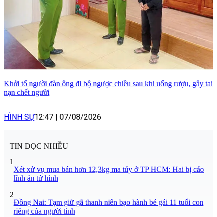
Khởi tố người đàn ông đi bộ ngược chiều sau khi uống rượu, gây tai
nạn chết người
HÌNH SỰ
12:47
|
07/08/2026
TIN ĐỌC NHIỀU
1
Xét xử vụ mua bán hơn 12,3kg ma túy ở TP HCM: Hai bị cáo
lĩnh án tử hình
2
Đồng Nai: Tạm giữ gã thanh niên bạo hành bé gái 11 tuổi con
riêng của người tình