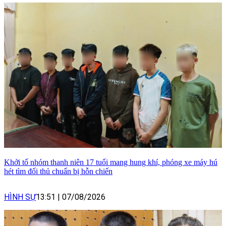
Khởi tố nhóm thanh niên 17 tuổi mang hung khí, phóng xe máy hú
hét tìm đối thủ chuẩn bị hỗn chiến
HÌNH SỰ
13:51
|
07/08/2026