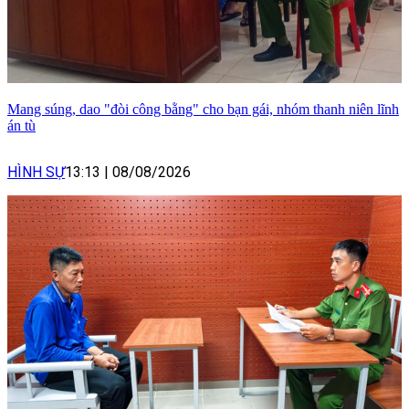
Mang súng, dao "đòi công bằng" cho bạn gái, nhóm thanh niên lĩnh
án tù
HÌNH SỰ
13:13
|
08/08/2026