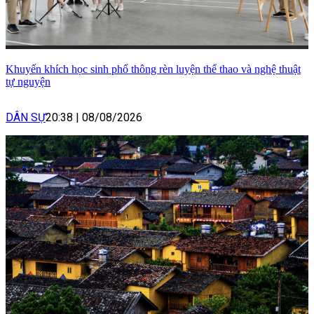
Khuyến khích học sinh phổ thông rèn luyện thể thao và nghệ thuật
tự nguyện
DÂN SỰ
20:38
|
08/08/2026