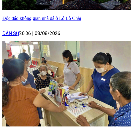
Độc đáo không gian nhà đá ở Lô Lô Chải
DÂN SỰ
20:36
|
08/08/2026