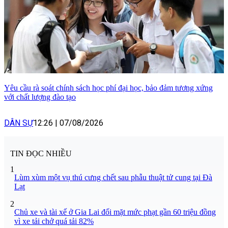
Yêu cầu rà soát chính sách học phí đại học, bảo đảm tương xứng
với chất lượng đào tạo
DÂN SỰ
12:26
|
07/08/2026
TIN ĐỌC NHIỀU
1
Lùm xùm một vụ thú cưng chết sau phẫu thuật tử cung tại Đà
Lạt
2
Chủ xe và tài xế ở Gia Lai đối mặt mức phạt gần 60 triệu đồng
vì xe tải chở quá tải 82%