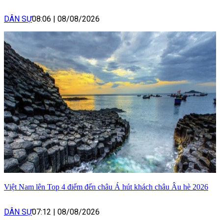
DÂN SỰ
08:06
|
08/08/2026
Việt Nam lên Top 4 điểm đến châu Á hút khách châu Âu hè 2026
DÂN SỰ
07:12
|
08/08/2026