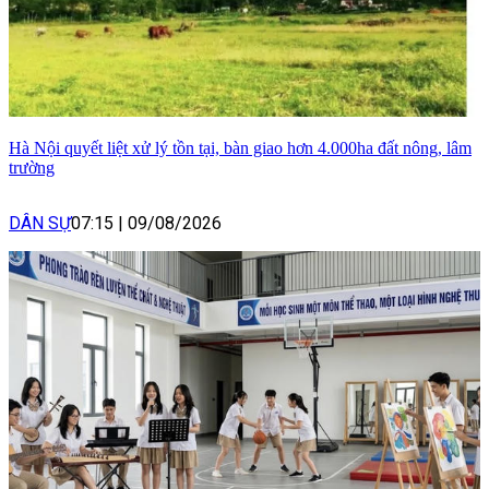
Hà Nội quyết liệt xử lý tồn tại, bàn giao hơn 4.000ha đất nông, lâm
trường
DÂN SỰ
07:15
|
09/08/2026