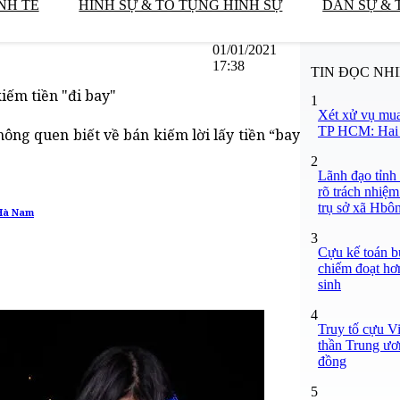
NH TẾ
HÌNH SỰ & TỐ TỤNG HÌNH SỰ
DÂN SỰ & 
01/01/2021
17:38
TIN ĐỌC NH
iếm tiền "đi bay"
1
Xét xử vụ mua
TP HCM: Hai b
ông quen biết về bán kiếm lời lấy tiền “bay
2
Lãnh đạo tỉnh
rõ trách nhiệm
trụ sở xã Hbô
 Hà Nam
3
Cựu kế toán bư
chiếm đoạt hơn
sinh
4
Truy tố cựu V
thần Trung ươ
đồng
5