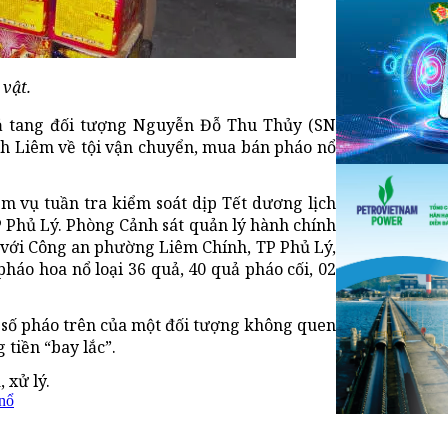
vật.
ả tang đối tượng Nguyễn Đỗ Thu Thủy (SN
anh Liêm về tội vận chuyển, mua bán pháo nổ
ệm vụ tuần tra kiểm soát dịp Tết dương lịch
P Phủ Lý. Phòng Cảnh sát quản lý hành chính
p với Công an phường Liêm Chính, TP Phủ Lý,
háo hoa nổ loại 36 quả, 40 quả pháo cối, 02
 số pháo trên của một đối tượng không quen
 tiền “bay lắc”.
 xử lý.
nổ