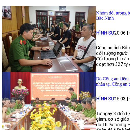
Nhóm đối tượng bị 
Bắc Ninh
HÌNH SỰ
20:06
|
Công an tỉnh Bắc
đối tượng người 
đối tượng bị cáo
đoạt hơn 327 tỷ 
Bộ Công an kiểm t
nhân tại Công an 
HÌNH SỰ
15:03
|
Từ ngày 3 đến 6/
giam, cơ sở giáo
do Thiếu tướng 