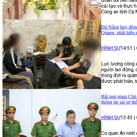
đoàn đã tiến hành
cải tạo và thực 
Công an tỉnh Cà 
Đà Nẵng huy động 
Quang, phát hiện 
HÌNH SỰ
14:51
|
Lực lượng công a
người lao động, 
trong đợt ra quâ
được phát hiện, 
Bắt tạm giam Chủ 
thông tin sai sự th
HÌNH SỰ
13:43
|
Cơ quan An ninh 