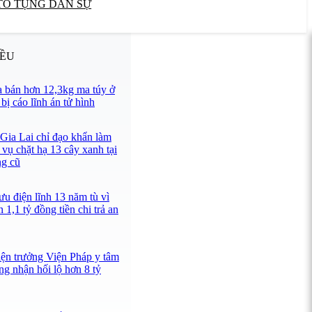
TỐ TỤNG DÂN SỰ
IỀU
 bán hơn 12,3kg ma túy ở
ị cáo lĩnh án tử hình
 Gia Lai chỉ đạo khẩn làm
 vụ chặt hạ 13 cây xanh tại
ng cũ
u điện lĩnh 13 năm tù vì
 1,1 tỷ đồng tiền chi trả an
iện trưởng Viện Pháp y tâm
ng nhận hối lộ hơn 8 tỷ