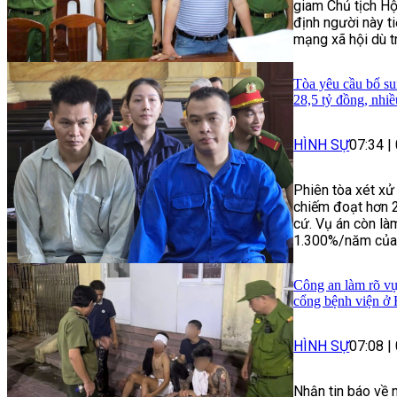
giam Chủ tịch Hộ
định người này ti
mạng xã hội dù t
Tòa yêu cầu bổ su
28,5 tỷ đồng, nhi
HÌNH SỰ
07:34
|
Phiên tòa xét xử
chiếm đoạt hơn 
cứ. Vụ án còn làm
1.300%/năm của n
Công an làm rõ vụ
cổng bệnh viện ở
HÌNH SỰ
07:08
|
Nhận tin báo về 