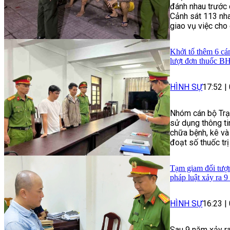
đánh nhau trước 
Cảnh sát 113 nha
giao vụ việc cho
Khởi tố thêm 6 cá
lượt đơn thuốc 
HÌNH SỰ
17:52
|
Nhóm cán bộ Trạ
sử dụng thông t
chữa bệnh, kê và
đoạt số thuốc trị
Tạm giam đối tượng
pháp luật xảy ra 9
HÌNH SỰ
16:23
|
Sau 9 năm xảy ra