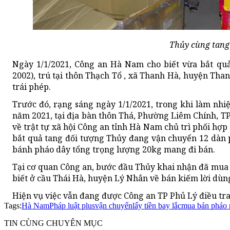
Thủy cùng tang 
Ngày 1/1/2021, Công an Hà Nam cho biết vừa bắt qu
2002), trú tại thôn Thạch Tổ , xã Thanh Hà, huyện Th
trái phép.
Trước đó, rạng sáng ngày 1/1/2021, trong khi làm nhi
năm 2021, tại địa bàn thôn Thá, Phường Liêm Chính, T
về trật tự xã hội Công an tỉnh Hà Nam chủ trì phối hợ
bắt quả tang đối tượng Thủy đang vận chuyển 12 dàn p
bánh pháo dây tổng trọng lượng 20kg mang đi bán.
Tại cơ quan Công an, bước đầu Thủy khai nhận đã mua
biết ở cầu Thái Hà, huyện Lý Nhân về bán kiếm lời dùng
Hiện vụ việc vẫn đang được Công an TP Phủ Lý điều tra,
Tags:
Hà Nam
Pháp luật plus
vận chuyển
lấy tiền bay lắc
mua bán pháo 
TIN CÙNG CHUYÊN MỤC