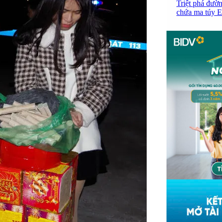
Triệt phá đườn
chứa ma túy Et