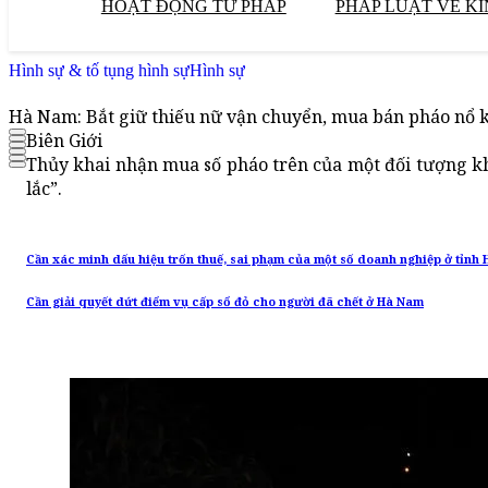
HOẠT ĐỘNG TƯ PHÁP
PHÁP LUẬT VỀ KI
Hình sự & tố tụng hình sự
Hình sự
Hà Nam: Bắt giữ thiếu nữ vận chuyển, mua bán pháo nổ k
Biên Giới
Thủy khai nhận mua số pháo trên của một đối tượng kh
lắc”.
Cần xác minh dấu hiệu trốn thuế, sai phạm của một số doanh nghiệp ở tỉnh
Cần giải quyết dứt điểm vụ cấp sổ đỏ cho người đã chết ở Hà Nam