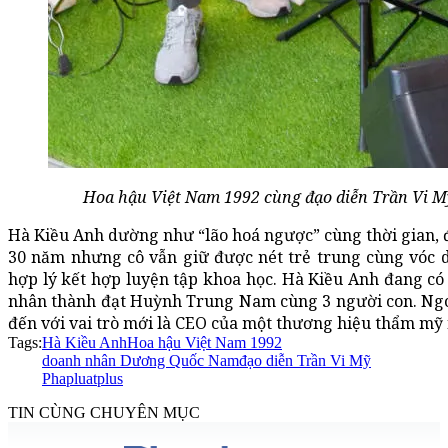
Hoa hậu Việt Nam 1992 cùng đạo diễn Trần Vi 
Hà Kiều Anh dường như “lão hoá ngược” cùng thời gian,
30 năm nhưng cô vẫn giữ được nét trẻ trung cùng vóc 
hợp lý kết hợp luyện tập khoa học. Hà Kiều Anh đang c
nhân thành đạt Huỳnh Trung Nam cùng 3 người con. Ngoà
đến với vai trò mới là CEO của một thương hiệu thẩm mỹ 
Tags:
Hà Kiều Anh
Hoa hậu Việt Nam 1992
doanh nhân Dương Quốc Nam
đạo diễn Trần Vi Mỹ
Phapluatplus
TIN CÙNG CHUYÊN MỤC