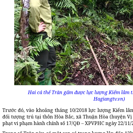
Hai cá thể Trăn gấm được lực lượng Kiểm lâm t
Hagiangtv.vn)
Trước đó, vào khoảng tháng 10/2018 lực lượng Kiểm lâm
đối tượng trú tại thôn Hòa Bắc, xã Thuận Hòa (huyện Vị 
phạt vi phạm hành chính số 17/QĐ – XPVPHC ngày 22/11/20