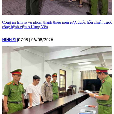
Công an làm rõ vụ nhóm thanh thiếu niên rượt đuổi, hỗn chiến trước
cổng bệnh viện ở Hưng Yên
HÌNH SỰ
07:08
|
06/08/2026