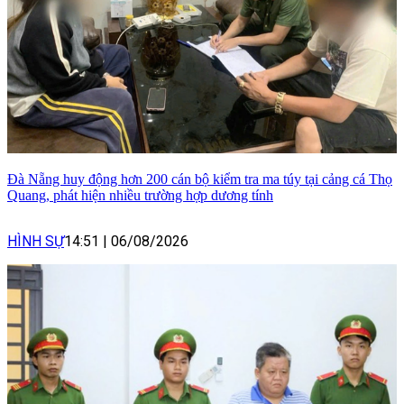
Đà Nẵng huy động hơn 200 cán bộ kiểm tra ma túy tại cảng cá Thọ
Quang, phát hiện nhiều trường hợp dương tính
HÌNH SỰ
14:51
|
06/08/2026