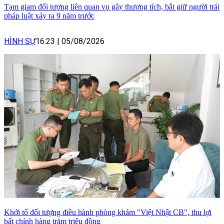
Tạm giam đối tượng liên quan vụ gây thương tích, bắt giữ người trái
pháp luật xảy ra 9 năm trước
HÌNH SỰ
16:23
|
05/08/2026
Khởi tố đối tượng điều hành phòng khám "Việt Nhật CB", thu lợi
bất chính hàng trăm triệu đồng