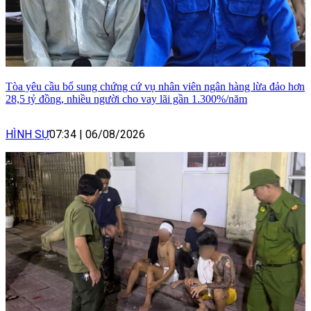
Tòa yêu cầu bổ sung chứng cứ vụ nhân viên ngân hàng lừa đảo hơn
28,5 tỷ đồng, nhiều người cho vay lãi gần 1.300%/năm
HÌNH SỰ
07:34
|
06/08/2026