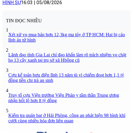
HÌNH SỰ
16:03
|
05/08/2026
TIN ĐỌC NHIỀU
1
Xét xử vụ mua bán hơn 12,3kg ma túy ở TP HCM: Hai bị cáo
lĩnh án tử hình
2
Lãnh đạo tỉnh Gia Lai chỉ đạo khẩn làm rõ trách nhiệm vụ chặt
hạ 13 cây xanh tại trụ sở xã Hbông cũ
3
Cựu kế toán bưu điện lĩnh 13 năm tù vì chiếm đoạt hơn 1,1 tỷ
đồng tiền chi trả an sinh
4
Truy tố cựu Viện trưởng Viện Pháp y tâm thần Trung ương
nhận hối lộ hơn 8 tỷ đồng
5
Kiểm tra quán bar ở Hải Phòng, công an phát hiện 98 bình khí
cười cùng nhiều hóa đơn liên quan