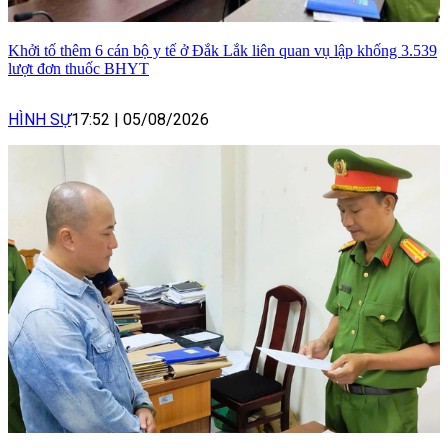
Khởi tố thêm 6 cán bộ y tế ở Đắk Lắk liên quan vụ lập khống 3.539
lượt đơn thuốc BHYT
HÌNH SỰ
17:52
|
05/08/2026