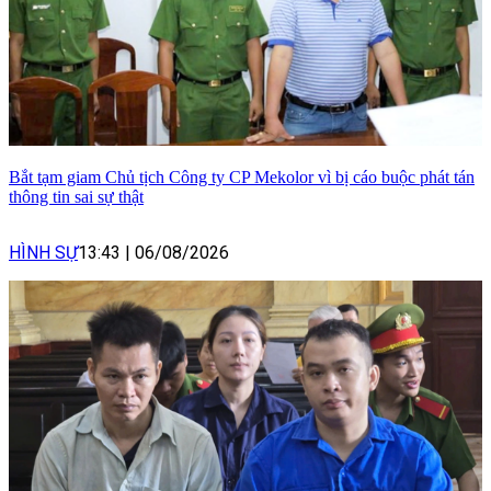
Bắt tạm giam Chủ tịch Công ty CP Mekolor vì bị cáo buộc phát tán
thông tin sai sự thật
HÌNH SỰ
13:43
|
06/08/2026