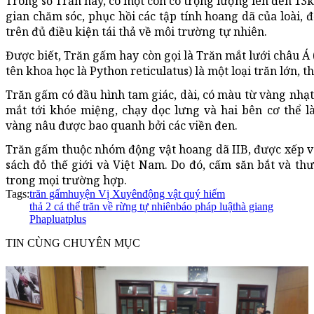
Trong số Trăn này, có một con có trọng lượng lên đến 13k
gian chăm sóc, phục hồi các tập tính hoang dã của loài, 
trên đủ điều kiện tái thả về môi trường tự nhiên.
Được biết, Trăn gấm hay còn gọi là Trăn mắt lưới châu Á 
tên khoa học là Python reticulatus) là một loại trăn lớn, t
Trăn gấm có đầu hình tam giác, dài, có màu từ vàng nhạt
mắt tới khóe miệng, chạy dọc lưng và hai bên cơ thể
vàng nâu được bao quanh bởi các viền đen.
Trăn gấm thuộc nhóm động vật hoang dã IIB, được xếp và
sách đỏ thế giới và Việt Nam. Do đó, cấm săn bắt và t
trong mọi trường hợp.
Tags:
trăn gấm
huyện Vị Xuyên
động vật quý hiếm
thả 2 cá thể trăn về rừng tự nhiên
báo pháp luật
hà giang
Phapluatplus
TIN CÙNG CHUYÊN MỤC