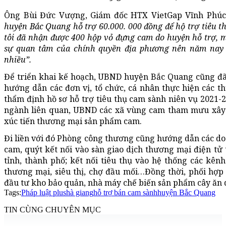
Ông Bùi Đức Vượng, Giám đốc HTX VietGap Vĩnh Phúc 
huyện Bắc Quang hỗ trợ 60.000. 000 đồng để hộ trợ tiêu t
tôi đã nhận được 400 hộp vỏ đựng cam do huyện hỗ trợ, m
sự quan tâm của chính quyền địa phương nên năm nay v
nhiều”.
Để triển khai kế hoạch, UBND huyện Bắc Quang cũng đã
hướng dẫn các đơn vị, tổ chức, cá nhân thực hiện các thủ
thẩm định hồ sơ hỗ trợ tiêu thụ cam sành niên vụ 2021-2
ngành liên quan, UBND các xã vùng cam tham mưu xây d
xúc tiến thương mại sản phẩm cam.
Đi liền với đó Phòng công thương cũng hướng dẫn các do
cam, quýt kết nối vào sàn giao dịch thương mại điện tử 
tỉnh, thành phố; kết nối tiêu thụ vào hệ thống các kê
thương mại, siêu thị, chợ đầu mối…Đồng thời, phối hợp v
đầu tư kho bảo quản, nhà máy chế biến sản phẩm cây ăn 
Tags:
Pháp luật plus
hà giang
hỗ trợ bán cam sành
huyện Bắc Quang
TIN CÙNG CHUYÊN MỤC