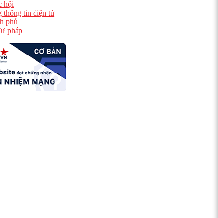
 hội
 thông tin điện tử
h phủ
ư pháp