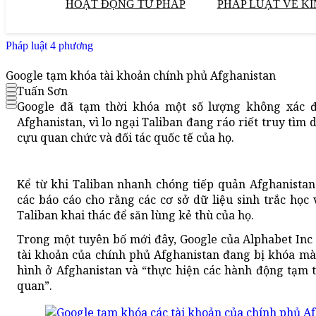
HOẠT ĐỘNG TƯ PHÁP
PHÁP LUẬT VỀ KI
Pháp luật 4 phương
Google tạm khóa tài khoản chính phủ Afghanistan
Tuấn Sơn
Google đã tạm thời khóa một số lượng không xác đ
Afghanistan, vì lo ngại Taliban đang ráo riết truy tìm 
cựu quan chức và đối tác quốc tế của họ.
Kể từ khi Taliban nhanh chóng tiếp quản Afghanista
các báo cáo cho rằng các cơ sở dữ liệu sinh trắc học
Taliban khai thác để săn lùng kẻ thù của họ.
Trong một tuyên bố mới đây, Google của Alphabet In
tài khoản của chính phủ Afghanistan đang bị khóa mà 
hình ở Afghanistan và “thực hiện các hành động tạm t
quan”.