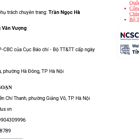
Quốc
Cổng
hụ trách chuyên trang:
Trần Ngọc Hà
Chín
Bộ T
 Văn Vượng
P-CBC của Cục Báo chí - Bộ TT&TT cấp ngày
ú, phường Hà Đông, TP Hà Nội
SOẠN
n Chí Thanh, phường Giảng Võ, TP. Hà Nội
us.vn
- 0904309996
78789