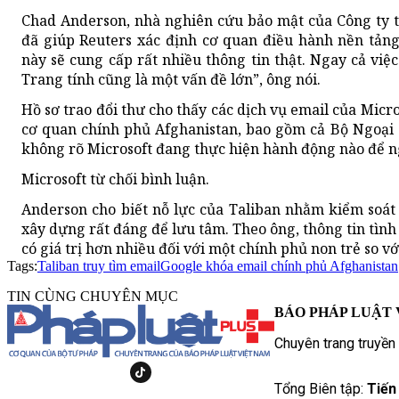
Chad Anderson, nhà nghiên cứu bảo mật của Công ty t
đã giúp Reuters xác định cơ quan điều hành nền tảng
này sẽ cung cấp rất nhiều thông tin thật. Ngay cả việ
Trang tính cũng là một vấn đề lớn”, ông nói.
Hồ sơ trao đổi thư cho thấy các dịch vụ email của Mic
cơ quan chính phủ Afghanistan, bao gồm cả Bộ Ngoại
không rõ Microsoft đang thực hiện hành động nào để ng
Microsoft từ chối bình luận.
Anderson cho biết nỗ lực của Taliban nhằm kiểm soát 
xây dựng rất đáng để lưu tâm. Theo ông, thông tin tình 
có giá trị hơn nhiều đối với một chính phủ non trẻ so v
Tags:
Taliban truy tìm email
Google khóa email chính phủ Afghanistan
TIN CÙNG CHUYÊN MỤC
BÁO PHÁP LUẬT 
Chuyên trang truyền
Tổng Biên tập:
Tiến