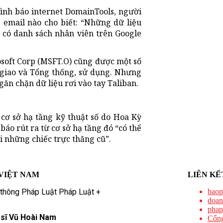
ình báo internet DomainTools, người
 email nào cho biết: “Những dữ liệu
c có danh sách nhân viên trên Google
rosoft Corp (MSFT.O) cũng được một số
 giao và Tổng thống, sử dụng. Nhưng
ăn chặn dữ liệu rơi vào tay Taliban.
cơ sở hạ tầng kỹ thuật số do Hoa Kỳ
báo rút ra từ cơ sở hạ tầng đó “có thể
ới những chiếc trực thăng cũ”.
VIỆT NAM
LIÊN KẾ
 thông Pháp Luật Pháp Luật +
baop
doan
phap
 sĩ Vũ Hoài Nam
Cổng