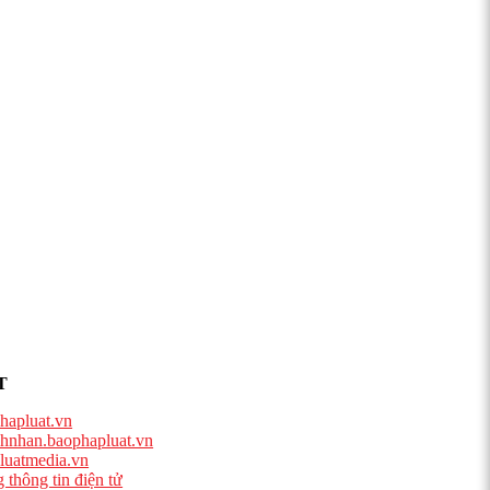
T
hapluat.vn
hnhan.baophapluat.vn
luatmedia.vn
 thông tin điện tử