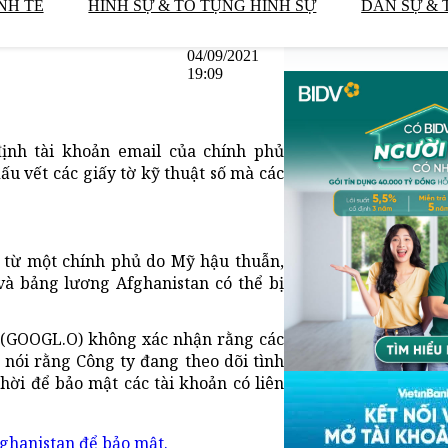
NH TẾ
HÌNH SỰ & TỐ TỤNG HÌNH SỰ
DÂN SỰ & 
04/09/2021
19:09
ịnh tài khoản email của chính phủ
dấu vết các giấy tờ kỹ thuật số mà các
n từ một chính phủ do Mỹ hậu thuẫn,
 và bảng lương Afghanistan có thể bị
c (GOOGL.O) không xác nhận rằng các
nói rằng Công ty đang theo dõi tình
hời để bảo mật các tài khoản có liên