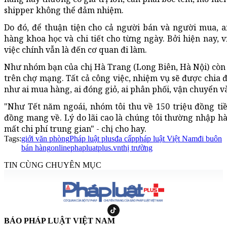
shipper không thể đảm nhiệm.
Do đó, để thuận tiện cho cả người bán và người mua, 
hàng khoa học và chi tiết cho từng ngày. Bởi hiện nay, v
việc chính vẫn là đến cơ quan đi làm.
Như nhóm bạn của chị Hà Trang (Long Biên, Hà Nội) còn
trên chợ mạng. Tất cả công việc, nhiệm vụ sẽ được chia 
như ai mua hàng, ai đóng giỏ, ai phân phối, vận chuyển 
"Như Tết năm ngoái, nhóm tôi thu về 150 triệu đồng tiền
đồng mang về. Lý do lãi cao là chúng tôi thường nhập h
mất chi phí trung gian" - chị cho hay.
Tags:
giới văn phòng
Pháp luật plus
đa cấp
pháp luật Việt Nam
đi buôn
bán hàng
online
phapluatplus.vn
thị trường
TIN CÙNG CHUYÊN MỤC
BÁO PHÁP LUẬT VIỆT NAM