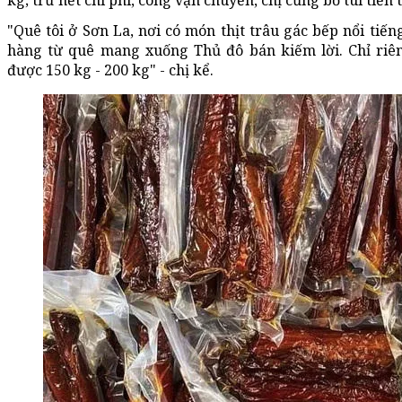
kg; trừ hết chi phí, công vận chuyển, chị cũng bỏ túi tiền t
"Quê tôi ở Sơn La, nơi có món thịt trâu gác bếp nổi tiến
hàng từ quê mang xuống Thủ đô bán kiếm lời. Chỉ riê
được 150 kg - 200 kg" - chị kể.