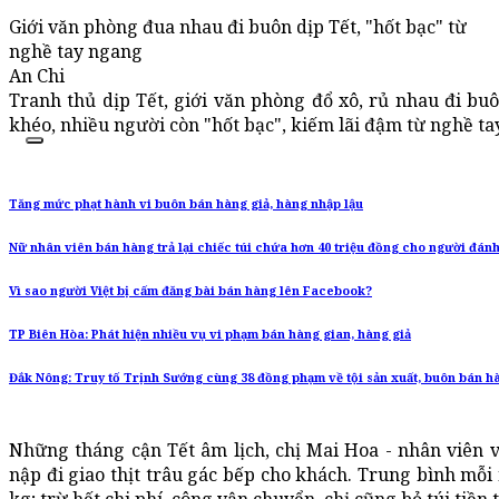
Giới văn phòng đua nhau đi buôn dịp Tết, "hốt bạc" từ
nghề tay ngang
An Chi
Tranh thủ dịp Tết, giới văn phòng đổ xô, rủ nhau đi b
khéo, nhiều người còn "hốt bạc", kiếm lãi đậm từ nghề ta
Tăng mức phạt hành vi buôn bán hàng giả, hàng nhập lậu
Nữ nhân viên bán hàng trả lại chiếc túi chứa hơn 40 triệu đồng cho người đánh
Vì sao người Việt bị cấm đăng bài bán hàng lên Facebook?
TP Biên Hòa: Phát hiện nhiều vụ vi phạm bán hàng gian, hàng giả
Đắk Nông: Truy tố Trịnh Sướng cùng 38 đồng phạm về tội sản xuất, buôn bán h
Những tháng cận Tết âm lịch, chị Mai Hoa - nhân viên 
nập đi giao thịt trâu gác bếp cho khách. Trung bình mỗi 