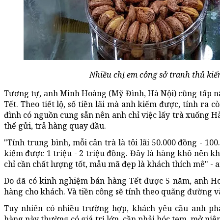
Nhiều chị em công sở tranh thủ kiế
Tương tự, anh Minh Hoàng (Mỹ Đình, Hà Nội) cũng tấp n
Tết. Theo tiết lộ, số tiền lãi mà anh kiếm được, tính ra c
đình có nguồn cung sẵn nên anh chỉ việc lấy trà xuống H
thể gửi, trả hàng quay đầu.
"Tính trung bình, mỗi cân trà là tôi lãi 50.000 đồng - 100
kiếm được 1 triệu - 2 triệu đồng. Đây là hàng khô nên 
chỉ cần chất lượng tốt, mẫu mã đẹp là khách thích mê" - 
Do đã có kinh nghiệm bán hàng Tết được 5 năm, anh H
hàng cho khách. Và tiền công sẽ tính theo quãng đường v
Tuy nhiên có nhiều trường hợp, khách yêu cầu anh phả
hàng này thường có giá trị lớn, cần phải bóc tem, mở ni