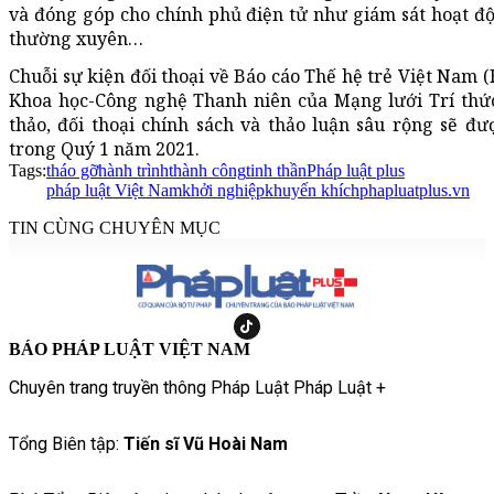
và đóng góp cho chính phủ điện tử như giám sát hoạt độ
thường xuyên…
Chuỗi sự kiện đối thoại về Báo cáo Thế hệ trẻ Việt Nam 
Khoa học-Công nghệ Thanh niên của Mạng lưới Trí thức
thảo, đối thoại chính sách và thảo luận sâu rộng sẽ đư
trong Quý 1 năm 2021.
Tags:
tháo gỡ
hành trình
thành công
tinh thần
Pháp luật plus
pháp luật Việt Nam
khởi nghiệp
khuyến khích
phapluatplus.vn
TIN CÙNG CHUYÊN MỤC
BÁO PHÁP LUẬT VIỆT NAM
Chuyên trang truyền thông Pháp Luật Pháp Luật +
Tổng Biên tập:
Tiến sĩ Vũ Hoài Nam