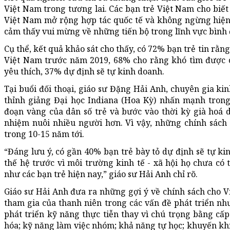
Việt Nam trong tương lai. Các bạn trẻ Việt Nam cho biết
Việt Nam mở rộng hợp tác quốc tế và không ngừng hiện 
cảm thấy vui mừng về những tiến bộ trong lĩnh vực bình 
Cụ thể, kết quả khảo sát cho thấy, có 72% bạn trẻ tin rằn
Việt Nam trước năm 2019, 68% cho rằng khó tìm được c
yêu thích, 37% dự định sẽ tự kinh doanh.
Tại buổi đối thoại, giáo sư Đặng Hải Anh, chuyên gia kin
thỉnh giảng Đại học Indiana (Hoa Kỳ) nhấn mạnh trong
đoạn vàng của dân số trẻ và bước vào thời kỳ già hoá d
nhiệm nuôi nhiều người hơn. Vì vậy, những chính sách 
trong 10-15 năm tới.
“Đáng lưu ý, có gần 40% bạn trẻ bày tỏ dự định sẽ tự ki
thế hệ trước vì môi trường kinh tế - xã hội họ chưa c
như các bạn trẻ hiện nay,” giáo sư Hải Anh chỉ rõ.
Giáo sư Hải Anh đưa ra những gợi ý về chính sách cho Vi
tham gia của thanh niên trong các vấn đề phát triển nh
phát triển kỹ năng thực tiễn thay vì chú trọng bằng cấp
hóa; kỹ năng làm việc nhóm; khả năng tự học; khuyến khí