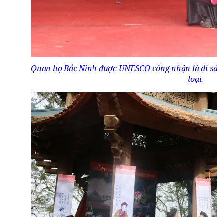
Quan họ Bắc Ninh được UNESCO công nhận là di sản
loại.