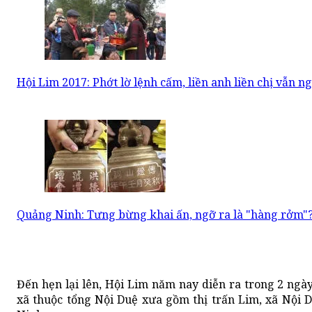
Hội Lim 2017: Phớt lờ lệnh cấm, liền anh liền chị vẫn ng
Quảng Ninh: Tưng bừng khai ấn, ngỡ ra là "hàng rởm"
Đến hẹn lại lên, Hội Lim năm nay diễn ra trong 2 ngày,
xã thuộc tổng Nội Duệ xưa gồm thị trấn Lim, xã Nội D