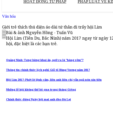
HOẠT ĐỘNG TƯ PHÁP
PHÁP LUẬT VỀ KI
Văn hóa
Giới trẻ thích thú diện áo dài tứ thân đi trẩy hội Lim
Bài & ảnh Nguyễn Hồng - Tuấn Vũ
Hội Lim (Tiên Du, Bắc Ninh) năm 2017 ngay từ ngày 1
hội, đặc biệt là các bạn trẻ.
Quảng Ninh: Tưng bừng khai ấn, ngỡ ra là "hàng rởm"?
Thông tin chính thức lịch nghỉ Giỗ tổ Hùng Vương năm 2017
Hội Lim 2017: Phớt lờ lệnh cấm, liền anh liền chị vẫn ngả nón xin tiền
Những lễ hội không thể bỏ qua trong tháng Giêng
Chính thức dừng Ngày hội mai anh đào Đà Lạt