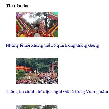
Tin nên đọc
Những lễ hội không thể bỏ qua trong tháng Giêng
Thông tin chính thức lịch nghỉ Giỗ tổ Hùng Vương năm