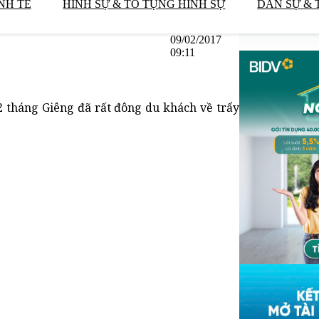
NH TẾ
HÌNH SỰ & TỐ TỤNG HÌNH SỰ
DÂN SỰ & 
09/02/2017
09:11
2 tháng Giêng đã rất đông du khách về trẩy