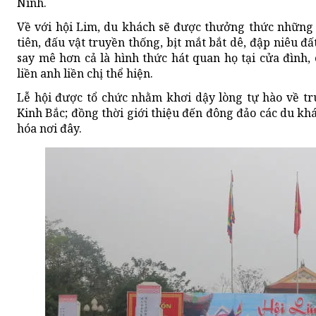
Ninh.
Về với hội Lim, du khách sẽ được thưởng thức những 
tiên, đấu vật truyền thống, bịt mắt bắt dê, đập niêu đấ
say mê hơn cả là hình thức hát quan họ tại cửa đình,
liền anh liền chị thể hiện.
Lễ hội được tổ chức nhằm khơi dậy lòng tự hào về t
Kinh Bắc; đồng thời giới thiệu đến đông đảo các du khá
hóa nơi đây.