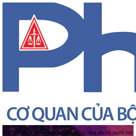
Giỗ Tổ Hùng Vương – Mạch nguồn thiêng liêng gắn kết người Việt