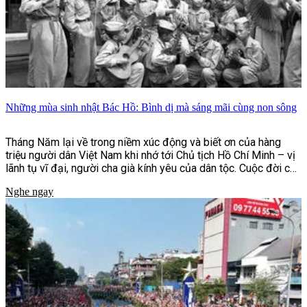
Những mùa sinh nhật Bác Hồ: Bình dị mà sáng mãi cùng non sông
Tháng Năm lại về trong niềm xúc động và biết ơn của hàng
triệu người dân Việt Nam khi nhớ tới Chủ tịch Hồ Chí Minh – vị
lãnh tụ vĩ đại, người cha già kính yêu của dân tộc. Cuộc đời của
Bác là biểu tượng cao đẹp của lòng yêu nước, đức hy sinh và
Nghe ngay
sự giản dị thanh cao. Và trong những câu chuyện về Người,
những dịp sinh nhật của Bác luôn để lại nhiều cảm xúc đặc
biệt đối với đồng bào, chiến sĩ và bạn bè quốc tế.