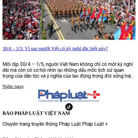
30/4 – 1/5: Vì sao người Việt có kỳ nghỉ đặc biệt này?
Mỗi dịp 30/4 – 1/5, người Việt Nam không chỉ có một kỳ nghỉ
dài mà còn có cơ hội nhìn lại những dấu mốc lịch sử quan
trọng của dân tộc và ý nghĩa của lao động trong đời sống hiện
đại. Đằng sau hai ngày lễ liền kề ấy là câu chuyện về hòa bình,
Nghe ngay
độc lập và hành trình đấu tranh bền bỉ vì quyền lợi của con
người.
BÁO PHÁP LUẬT VIỆT NAM
Chuyên trang truyền thông Pháp Luật Pháp Luật +