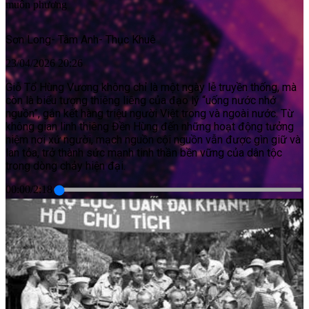
muôn phương
Sơn Long
-
Tâm Anh
-
Thục Khuê
23/04/2026 20:26
Giỗ Tổ Hùng Vương không chỉ là một ngày lễ truyền thống, mà
còn là biểu tượng thiêng liêng của đạo lý “uống nước nhớ
nguồn”, gắn kết hàng triệu người Việt trong và ngoài nước. Từ
không gian linh thiêng Đền Hùng đến những hoạt động tưởng
niệm nơi xứ người, mạch nguồn cội nguồn vẫn được gìn giữ và
lan tỏa, trở thành sức mạnh tinh thần bền vững của dân tộc
trong dòng chảy hiện đại.
00:00
/
2:18