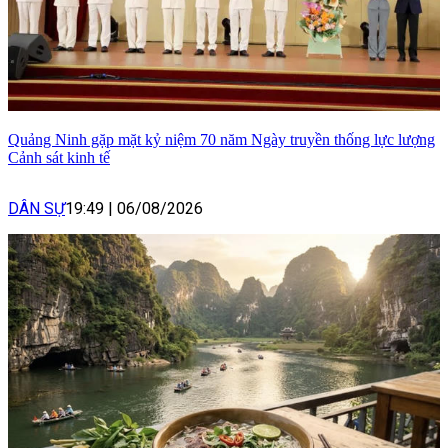
Quảng Ninh gặp mặt kỷ niệm 70 năm Ngày truyền thống lực lượng
Cảnh sát kinh tế
DÂN SỰ
19:49
|
06/08/2026