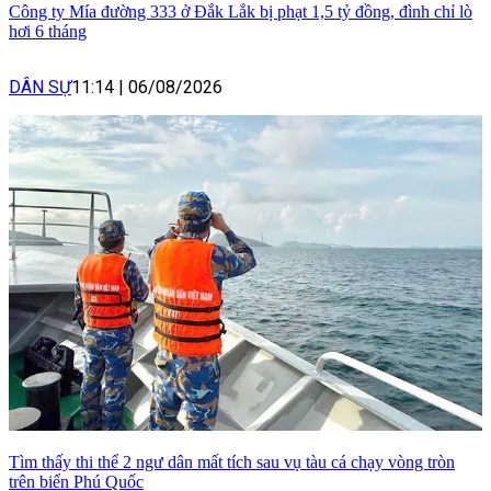
Công ty Mía đường 333 ở Đắk Lắk bị phạt 1,5 tỷ đồng, đình chỉ lò
hơi 6 tháng
DÂN SỰ
11:14
|
06/08/2026
Tìm thấy thi thể 2 ngư dân mất tích sau vụ tàu cá chạy vòng tròn
trên biển Phú Quốc