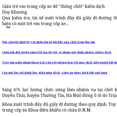
Giấu trẻ em trong cốp xe để "thông chốt" kiểm dịch
Duy Khương
Qua kiểm tra, tài xế xuất trình đầy đủ giấy đi đường t
hiện có một trẻ em trong cốp xe...
Vận chuyển thiết bị y tế nhập lậu bị bắt khi qua chốt trạm thu phí
Chặn bắt đối tượng tàng trữ ma túy đá, vi phạm quy định phòng chống dịch
Truy tìm nghi phạm khoá trái cửa rồi phóng hoả với mục đích giết người bất t
Lên núi lập sới đánh bạc giữa mùa dịch, công an phục kích bắt quả tang
Sáng 6/9, lực lượng chức năng làm nhiệm vụ tại chốt k
Duyên Thái, huyện Thường Tín, Hà Nội) dừng ô tô do Trịn
Khoa xuất trình đầy đủ giấy đi đường theo quy định. Tuy 
trong cốp xe Khoa điều khiển có cháu Đ.N.M.