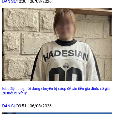
DÂN SỰ
10:30
|
06/08/2026
Bán điện thoại rồi dựng chuyện bị cướp để xin tiền gia đình, cô gái
20 tuổi bị xử lý
DÂN SỰ
09:51
|
06/08/2026