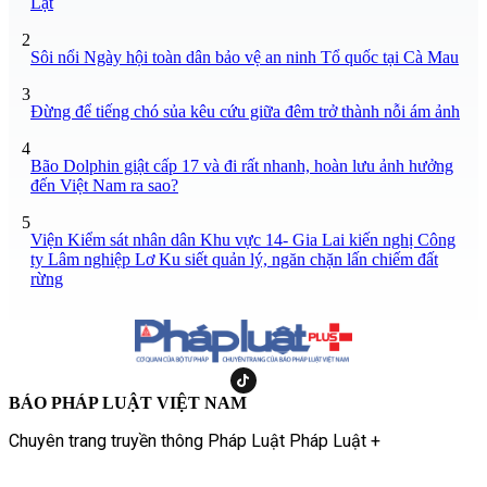
Lạt
2
Sôi nổi Ngày hội toàn dân bảo vệ an ninh Tổ quốc tại Cà Mau
3
Đừng để tiếng chó sủa kêu cứu giữa đêm trở thành nỗi ám ảnh
4
Bão Dolphin giật cấp 17 và đi rất nhanh, hoàn lưu ảnh hưởng
đến Việt Nam ra sao?
5
Viện Kiểm sát nhân dân Khu vực 14- Gia Lai kiến nghị Công
ty Lâm nghiệp Lơ Ku siết quản lý, ngăn chặn lấn chiếm đất
rừng
BÁO PHÁP LUẬT VIỆT NAM
Chuyên trang truyền thông Pháp Luật Pháp Luật +