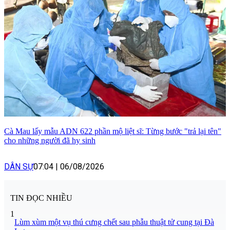
Cà Mau lấy mẫu ADN 622 phần mộ liệt sĩ: Từng bước "trả lại tên"
cho những người đã hy sinh
DÂN SỰ
07:04
|
06/08/2026
TIN ĐỌC NHIỀU
1
Lùm xùm một vụ thú cưng chết sau phẫu thuật tử cung tại Đà