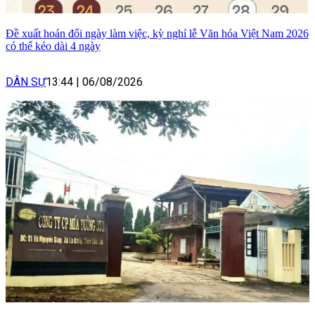
Đề xuất hoán đổi ngày làm việc, kỳ nghỉ lễ Văn hóa Việt Nam 2026
có thể kéo dài 4 ngày
DÂN SỰ
13:44
|
06/08/2026