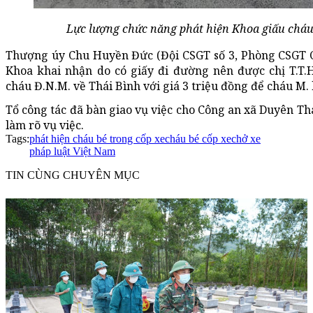
Lực lượng chức năng phát hiện Khoa giấu cháu 
Thượng úy Chu Huyền Đức (Đội CSGT số 3, Phòng CSGT C
Khoa khai nhận do có giấy đi đường nên được chị T.T.
cháu Đ.N.M. về Thái Bình với giá 3 triệu đồng để cháu M. 
Tổ công tác đã bàn giao vụ việc cho Công an xã Duyên Thá
làm rõ vụ việc.
Tags:
phát hiện cháu bé trong cốp xe
cháu bé cốp xe
chở xe
pháp luật Việt Nam
TIN CÙNG CHUYÊN MỤC