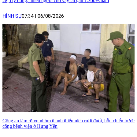
28,5 tỷ đồng, nhiều người cho vay lãi gần 1.300%/năm
HÌNH SỰ
07:34
|
06/08/2026
Công an làm rõ vụ nhóm thanh thiếu niên rượt đuổi, hỗn chiến trước
cổng bệnh viện ở Hưng Yên