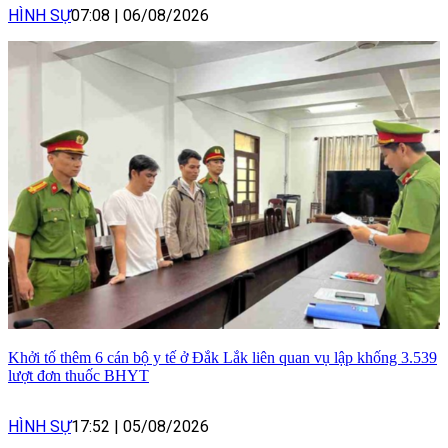
HÌNH SỰ
07:08
|
06/08/2026
Khởi tố thêm 6 cán bộ y tế ở Đắk Lắk liên quan vụ lập khống 3.539
lượt đơn thuốc BHYT
HÌNH SỰ
17:52
|
05/08/2026