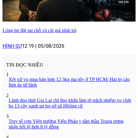
Lòng tin đặt sai chỗ và cái giá phải trả
HÌNH SỰ
12:19
|
05/08/2026
TIN ĐỌC NHIỀU
1
Xét xử vụ mua bán hơn 12,3kg ma túy ở TP HCM: Hai bị cáo
lĩnh án tử hình
2
Lãnh đạo tỉnh Gia Lai chỉ đạo khẩn làm rõ trách nhiệm vụ chặt
hạ 13 cây xanh tại trụ sở xã Hbông cũ
3
Truy tố cựu Viện trưởng Viện Pháp y tâm thần Trung ương
nhận hối lộ hơn 8 tỷ đồng
4