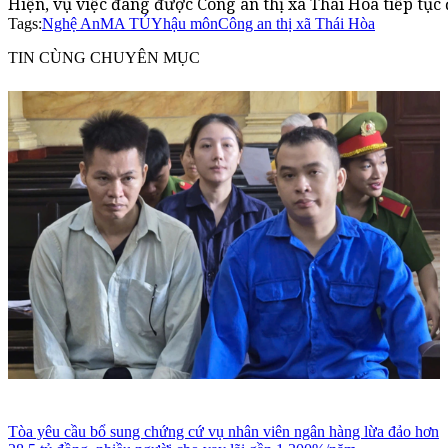
Hiện, vụ việc đang được Công an thị xã Thái Hòa tiếp tục đ
Tags:
Nghệ An
MA TÚY
hậu môn
Công an thị xã Thái Hòa
TIN CÙNG CHUYÊN MỤC
Tòa yêu cầu bổ sung chứng cứ vụ nhân viên ngân hàng lừa đảo hơn