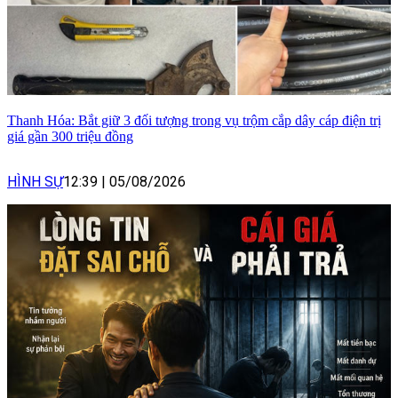
Thanh Hóa: Bắt giữ 3 đối tượng trong vụ trộm cắp dây cáp điện trị
giá gần 300 triệu đồng
HÌNH SỰ
12:39
|
05/08/2026