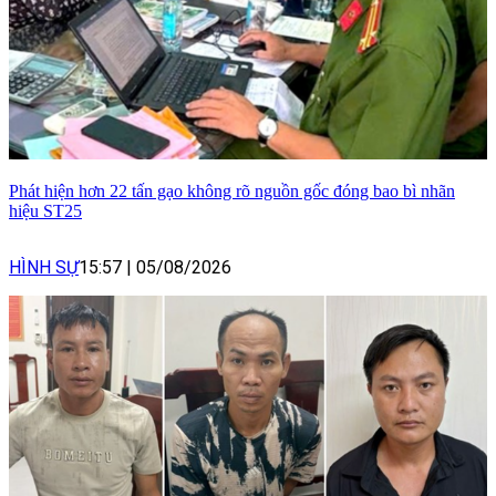
Phát hiện hơn 22 tấn gạo không rõ nguồn gốc đóng bao bì nhãn
hiệu ST25
HÌNH SỰ
15:57
|
05/08/2026