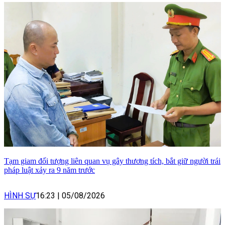
Tạm giam đối tượng liên quan vụ gây thương tích, bắt giữ người trái
pháp luật xảy ra 9 năm trước
HÌNH SỰ
16:23
|
05/08/2026