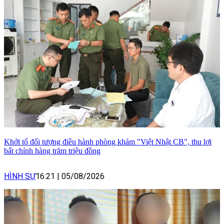
Khởi tố đối tượng điều hành phòng khám "Việt Nhật CB", thu lợi
bất chính hàng trăm triệu đồng
HÌNH SỰ
16:21
|
05/08/2026