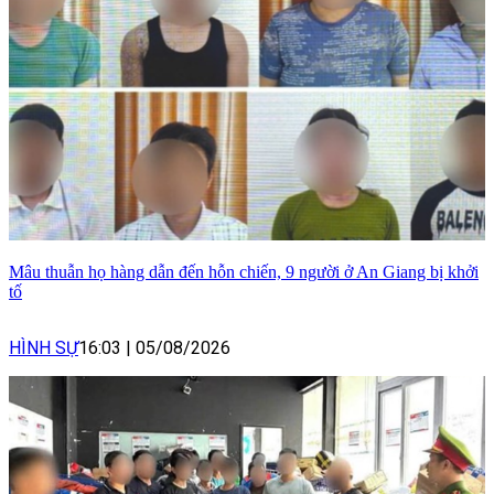
Mâu thuẫn họ hàng dẫn đến hỗn chiến, 9 người ở An Giang bị khởi
tố
HÌNH SỰ
16:03
|
05/08/2026