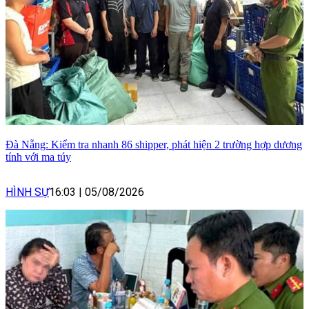
Đà Nẵng: Kiểm tra nhanh 86 shipper, phát hiện 2 trường hợp dương
tính với ma túy
HÌNH SỰ
16:03
|
05/08/2026