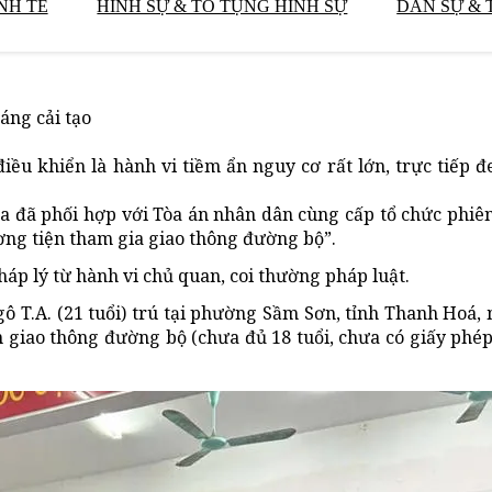
NH TẾ
HÌNH SỰ & TỐ TỤNG HÌNH SỰ
DÂN SỰ & 
áng cải tạo
ều khiển là hành vi tiềm ẩn nguy cơ rất lớn, trực tiếp đ
 đã phối hợp với Tòa án nhân dân cùng cấp tổ chức phiên
ơng tiện tham gia giao thông đường bộ”.
áp lý từ hành vi chủ quan, coi thường pháp luật.
ô T.A. (21 tuổi) trú tại phường Sầm Sơn, tỉnh Thanh Hoá, 
 giao thông đường bộ (chưa đủ 18 tuổi, chưa có giấy phép