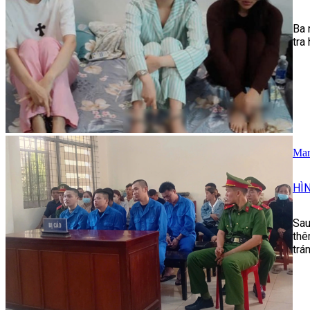
Ba 
tra
Man
HÌ
Sau
thê
trá