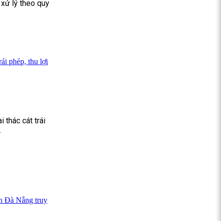
 xử lý theo quy
ái phép, thu lợi
 thác cát trái
.
an Đà Nẵng truy