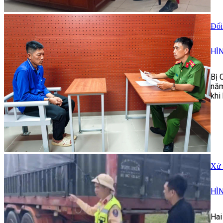
Đối
HÌ
Bị 
năm
khi
Xử 
HÌ
Hai