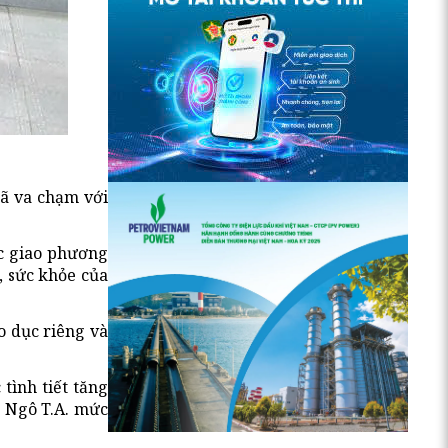
đã va chạm với
ệc giao phương
, sức khỏe của
o dục riêng và
tình tiết tăng
o Ngô T.A. mức