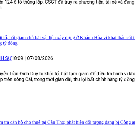
ến 124 ô tô thủng lốp. CSGT đã truy ra phương tiện, tài xế và đang
h.
i tố, bắt giam chủ bãi vật liệu xây dựng ở Khánh Hòa vì khai thác cát tr
g tỷ đồng
NH SỰ
18:09
|
07/08/2026
yễn Trần Đình Duy bị khởi tố, bắt tạm giam để điều tra hành vi khai
p trên sông Cái, trong thời gian dài, thu lợi bất chính hàng tỷ đồng
m tra căn hộ cho thuê tại Cần Thơ, phát hiện đối tượng đang bị Công 