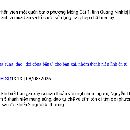
nhân viên một quán bar ở phường Móng Cái 1, tỉnh Quảng Ninh bị 
 hành vi mua bán và tổ chức sử dụng trái phép chất ma túy.
g súng, dao "đòi công bằng" cho bạn gái, nhóm thanh niên lĩnh án tù
NH SỰ
13:13
|
08/08/2026
 khi biết bạn gái xảy ra mâu thuẫn với một nhóm người, Nguyễn T
m 5 thanh niên mang súng, dao tự chế và tấm tôn đi tìm đối phư
n sau đó khiến 2 người bị thương.