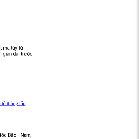
t ma túy từ
i gian dài trước
.
 tô thủng lốp
 tốc Bắc - Nam,