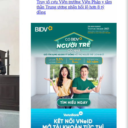
Truy tố cựu Viện trưởng Viện Pháp y tâm
thần Trung ương nhận hối lộ hơn 8 tỷ
đồng