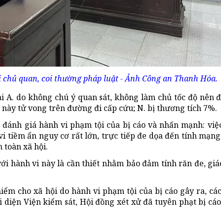
i chủ quan, coi thường pháp luật - Ảnh Công an Thanh Hóa.
ai A. do không chú ý quan sát, không làm chủ tốc độ nên 
ày tử vong trên đường đi cấp cứu; N. bị thương tích 7%.
, đánh giá hành vi phạm tội của bị cáo và nhấn mạnh: vi
i tiềm ẩn nguy cơ rất lớn, trực tiếp đe dọa đến tính mạng
 toàn xã hội.
ới hành vi này là cần thiết nhằm bảo đảm tính răn đe, giá
ểm cho xã hội do hành vi phạm tội của bị cáo gây ra, các 
 diện Viện kiểm sát, Hội đồng xét xử đã tuyên phạt bị cá