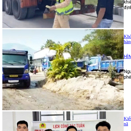
khi
địn
Khở
hàn
HÌ
Ngu
phé
Kiể
nã