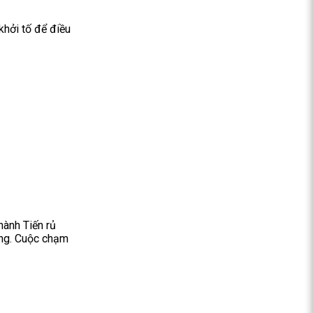
khởi tố để điều
hành Tiến rủ
ơng. Cuộc chạm