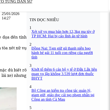
TỐ TỤNG DÂN SỰ
25/01/2026
14:27
TIN ĐỌC NHIỀU
1
Xét xử vụ mua bán hơn 12,3kg ma túy ở
TP HCM: Hai bị cáo lĩnh án tử hình
e dọa đến tính
2
 tòa xét xử vụ
Đồng Nai: Tạm giữ gã thanh niên bạo
hành bé gái 11 tuổi con riêng của người
tình
3
Khởi tố thêm 6 cán bộ y tế ở Đắk Lắk liên
mặc dù biết rõ
quan vụ lập khống 3.539 lượt đơn thuốc
 lái xe) nhưng
BHYT
4
Bộ Công an kiểm tra công tác quản lý,
giam giữ, giáo dục cải tạo phạm nhân tại
Công an tỉnh Cà Mau
5