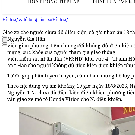
HOẠT ĐỘNG TƯ PHÁP
PHÁP LUẬT VỀ KI
Hình sự & tố tụng hình sự
Hình sự
Giao xe cho người chưa đủ điều kiện, cô gái nhận án 18 th
Nguyễn Gia Hân
Việc giao phương tiện cho người không đủ điều kiện đi
mạng, sức khỏe của người tham gia giao thông.
Viện kiểm sát nhân dân (VKSND) khu vực 4 - Thanh Hóa
án “Giao cho người không đủ điều kiện điều khiển phư
Từ đó góp phần tuyên truyền, cảnh báo những hệ lụy ph
Theo nội dung vụ án: khoảng 19 giờ ngày 18/8/2025, Ng
Nguyễn T.N. chưa đủ điều kiện điều khiển phương tiện
vẫn giao xe mô tô Honda Vision cho N. điều khiển.