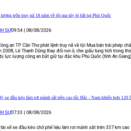
 tượng trốn truy nã 18 năm về tội ma túy bị bắt tại Phú Quốc
NH SỰ
09:54
|
08/08/2026
Công an TP Cần Thơ phát lệnh truy nã về tội Mua bán trái phép chấ
 2008, Lê Thanh Dũng thay đổi nơi ở, che giấu tung tích trong thờ
 bị lực lượng công an bắt giữ tại đặc khu Phú Quốc (tỉnh An Giang)
lý xe đầu kéo làm rơi mảnh sắt trên cao tốc Bắc - Nam khiến hơn 120 ô
NH SỰ
07:33
|
08/08/2026
 tài xế xe đầu kéo chở phế liệu làm rơi mảnh sắt trên 337 km cao