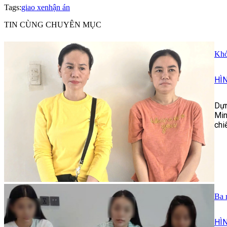
Tags:
giao xe
nhận án
TIN CÙNG CHUYÊN MỤC
Khở
HÌ
Dựn
Min
chi
Ba 
HÌ