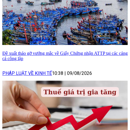
Đề xuất tháo gỡ vướng mắc về Giấy Chứng nhận ATTP tại các cảng
cá công lập
PHÁP LUẬT VỀ KINH TẾ
10:38
|
09/08/2026