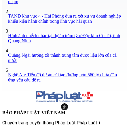
phạm
2
TAND khu vực 4 - Hải Phòng đưa ra xét xử vụ doanh nghiệp
khiếu kiện hành chính trong lĩnh vực hải quan
3
Hình ảnh nhếch nhác tại dự án trăm tỷ ở Đặc khu Cô Tô, tỉnh
Quảng Ninh
4
Quảng Ngãi hướng tới thành trung tâm dược liệu lớn của cả
nước
5
Nghệ An: Tiến độ dự án cải tạo đường hơn 560 tỷ chưa đáp
ứng yêu cầu đề ra
BÁO PHÁP LUẬT VIỆT NAM
Chuyên trang truyền thông Pháp Luật Pháp Luật +