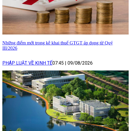
Những điểm mới trong kê khai thuế GTGT áp dụng từ Quý
III/2026
PHÁP LUẬT VỀ KINH TẾ
07:45
|
09/08/2026