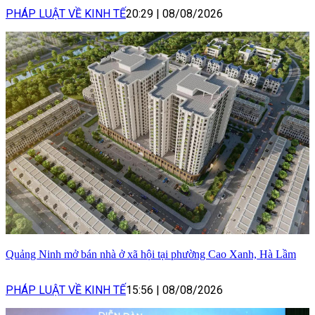
PHÁP LUẬT VỀ KINH TẾ
20:29
|
08/08/2026
Quảng Ninh mở bán nhà ở xã hội tại phường Cao Xanh, Hà Lầm
PHÁP LUẬT VỀ KINH TẾ
15:56
|
08/08/2026