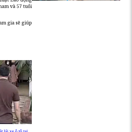
nam và 57 tuổi
am gia sẽ giúp
 lái xe ô tô tại