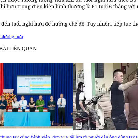
ỉ hưu trong điều kiện bình thường là 61 tuổi 6 tháng với 
đến tuổi nghỉ hưu để hưởng chế độ. Tuy nhiên, tiếp tục th
25
lương hưu
BÀI LIÊN QUAN
ung tay cùng bệnh viện, đơn vị y tế
Làm rõ người đàn ông dùng tay tát