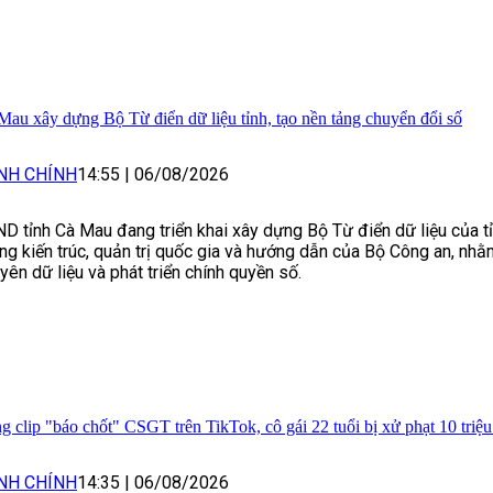
Mau xây dựng Bộ Từ điển dữ liệu tỉnh, tạo nền tảng chuyển đổi số
NH CHÍNH
14:55
|
06/08/2026
D tỉnh Cà Mau đang triển khai xây dựng Bộ Từ điển dữ liệu của t
ng kiến trúc, quản trị quốc gia và hướng dẫn của Bộ Công an, nhằ
yên dữ liệu và phát triển chính quyền số.
g clip "báo chốt" CSGT trên TikTok, cô gái 22 tuổi bị xử phạt 10 triệ
NH CHÍNH
14:35
|
06/08/2026