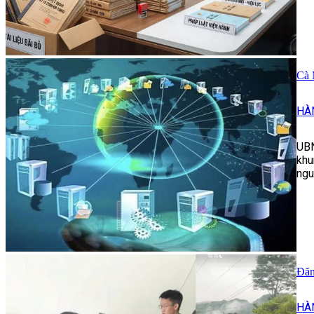
Cà 
HÀ
UBN
khu
ngu
Đăn
HÀ