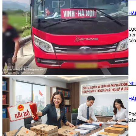
HÀ
Lực
trê
cộn
Nhữ
HÀ
Phó
bản