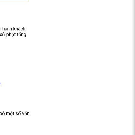
1 hành khách
 xử phạt tổng
p
 bỏ một số văn