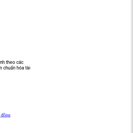
ỉnh theo các
m chuẩn hóa tài
u đồng