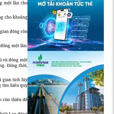
g một lần cho
ng cho khoảng
 gian đóng còn
 đóng một lần.
bù và đóng một
ng. Đồng thời,
 gian tích lũy
 tìm hiểu quy
n còn thiếu để
luật Lao động