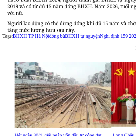
2019 và có từ đủ 15 năm đóng BHXH. Năm 2026, tuổi ngh
với nữ.
Người lao động có thể dừng đóng khi đủ 15 năm và chờ 
tăng mức lương hưu sau này.
Tags:
BHXH TP Hà Nội
đóng bù
BHXH tự nguyện
Nghị định 159 20
Hết ngày 30/4, giải ngân vốn đầu tư công đạt
Long Châu ch