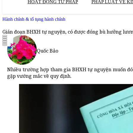
HOẠT ĐỘNG TƯ PHÁP
PHÁP LUẬT VỀ KI
Hành chính & tố tụng hành chính
Gián đoạn BHXH tự nguyện, có được đóng bù hưởng lươ
Quốc Bảo
Nhiều trường hợp tham gia BHXH tự nguyện muốn đóng
gặp vướng mắc về quy định.