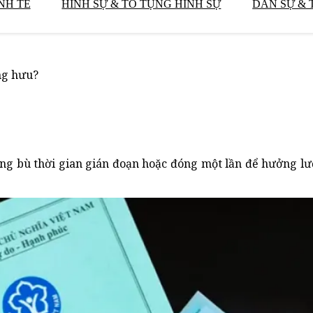
NH TẾ
HÌNH SỰ & TỐ TỤNG HÌNH SỰ
DÂN SỰ & 
ng hưu?
 bù thời gian gián đoạn hoặc đóng một lần để hưởng lư