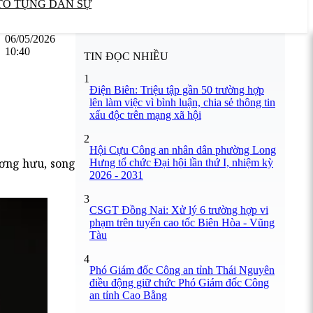
TỐ TỤNG DÂN SỰ
06/05/2026
10:40
TIN ĐỌC NHIỀU
1
Điện Biên: Triệu tập gần 50 trường hợp
lên làm việc vì bình luận, chia sẻ thông tin
xấu độc trên mạng xã hội
2
Hội Cựu Công an nhân dân phường Long
ơng hưu, song
Hưng tổ chức Đại hội lần thứ I, nhiệm kỳ
2026 - 2031
3
CSGT Đồng Nai: Xử lý 6 trường hợp vi
phạm trên tuyến cao tốc Biên Hòa - Vũng
Tàu
4
Phó Giám đốc Công an tỉnh Thái Nguyên
điều động giữ chức Phó Giám đốc Công
an tỉnh Cao Bằng