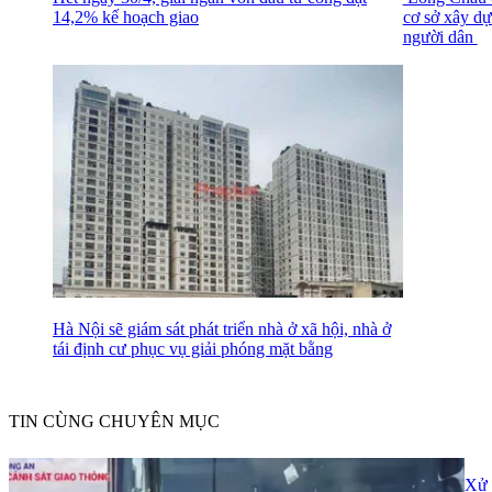
14,2% kế hoạch giao
cơ sở xây dự
người dân
Hà Nội sẽ giám sát phát triển nhà ở xã hội, nhà ở
tái định cư phục vụ giải phóng mặt bằng
TIN CÙNG CHUYÊN MỤC
Xử 