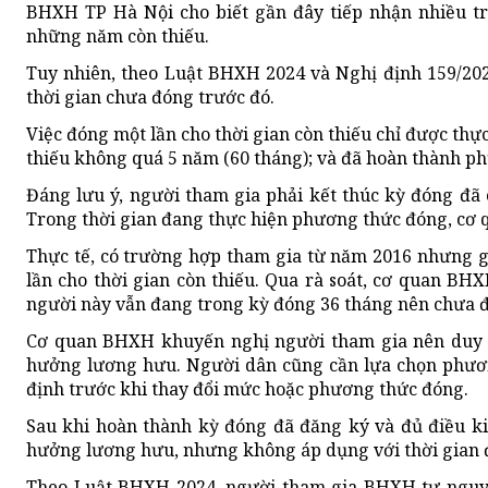
BHXH TP Hà Nội cho biết gần đây tiếp nhận nhiều tr
những năm còn thiếu.
Tuy nhiên, theo Luật BHXH 2024 và Nghị định 159/2
thời gian chưa đóng trước đó.
Việc đóng một lần cho thời gian còn thiếu chỉ được thự
thiếu không quá 5 năm (60 tháng); và đã hoàn thành p
Đáng lưu ý, người tham gia phải kết thúc kỳ đóng đã
Trong thời gian đang thực hiện phương thức đóng, cơ 
Thực tế, có trường hợp tham gia từ năm 2016 nhưng g
lần cho thời gian còn thiếu. Qua rà soát, cơ quan BH
người này vẫn đang trong kỳ đóng 36 tháng nên chưa đủ
Cơ quan BHXH khuyến nghị người tham gia nên duy trì
hưởng lương hưu. Người dân cũng cần lựa chọn phươn
định trước khi thay đổi mức hoặc phương thức đóng.
Sau khi hoàn thành kỳ đóng đã đăng ký và đủ điều ki
hưởng lương hưu, nhưng không áp dụng với thời gian đ
Theo Luật BHXH 2024, người tham gia BHXH tự nguyệ