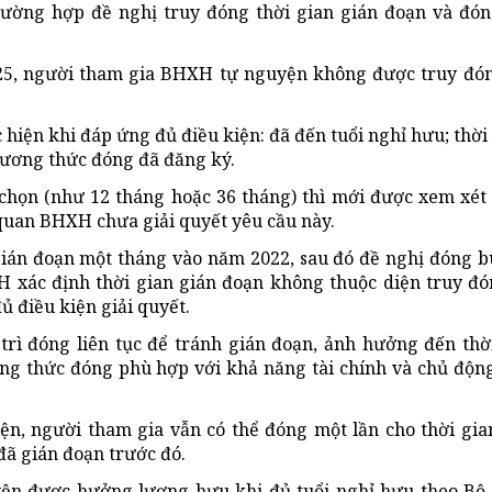
ường hợp đề nghị truy đóng thời gian gián đoạn và đón
025, người tham gia BHXH tự nguyện không được truy đó
c hiện khi đáp ứng đủ điều kiện: đã đến tuổi nghỉ hưu; thời
hương thức đóng đã đăng ký.
 chọn (như 12 tháng hoặc 36 tháng) thì mới được xem xét
quan BHXH chưa giải quyết yêu cầu này.
ián đoạn một tháng vào năm 2022, sau đó đề nghị đóng 
XH xác định thời gian gián đoạn không thuộc diện truy đó
 điều kiện giải quyết.
 đóng liên tục để tránh gián đoạn, ảnh hưởng đến thời
g thức đóng phù hợp với khả năng tài chính và chủ động
ện, người tham gia vẫn có thể đóng một lần cho thời gia
ã gián đoạn trước đó.
n được hưởng lương hưu khi đủ tuổi nghỉ hưu theo Bộ 