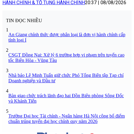
HÀNH CHÍNH & TỐ TỤNG HÀNH CHÍNH
20:37
|
08/08/2026
TIN ĐỌC NHIỀU
1
An Giang chính thức được phân loại là đơn vị hành chính cấp
tỉnh loại I
2
CSGT Đồng Nai: Xử lý 6 trường hợp vi phạm trên tuyến cao
tốc Biên Hòa - Vũng Tàu
3
Nhà báo Lê Minh Tuấn giữ chức Phó Tổng Biên tập Tạp chí
Doanh nghiệp và Đầu tư
4
Bàn giao chức trách lãnh đạo hai Đồn Biên phòng Sông Đốc
và Khánh Tiến
5
Trường Đại học Tài chính - Ngân hàng Hà Nội công bố điểm
chuẩn trúng tuyển đại học chính quy năm 2026