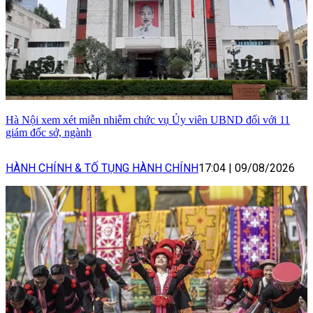
Hà Nội xem xét miễn nhiễm chức vụ Ủy viên UBND đối với 11
giám đốc sở, ngành
HÀNH CHÍNH & TỐ TỤNG HÀNH CHÍNH
17:04
|
09/08/2026