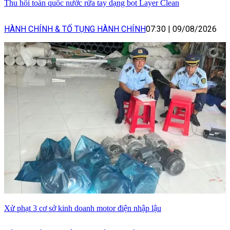
Thu hồi toàn quốc nước rửa tay dạng bọt Layer Clean
HÀNH CHÍNH & TỐ TỤNG HÀNH CHÍNH
07:30
|
09/08/2026
Xử phạt 3 cơ sở kinh doanh motor điện nhập lậu