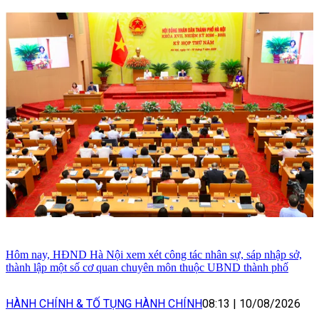
Hôm nay, HĐND Hà Nội xem xét công tác nhân sự, sáp nhập sở,
thành lập một số cơ quan chuyên môn thuộc UBND thành phố
HÀNH CHÍNH & TỐ TỤNG HÀNH CHÍNH
08:13
|
10/08/2026