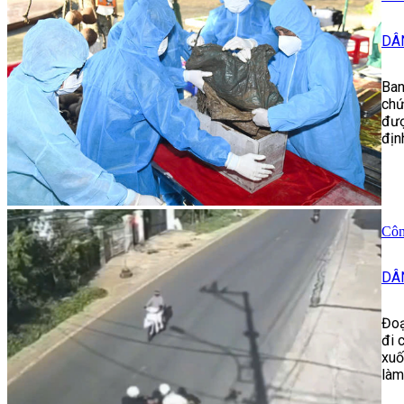
DÂ
Ban
chứ
đượ
địn
Côn
DÂ
Đoạ
đi 
xuố
làm