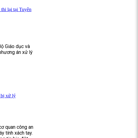
hi lại tại Tuyên
Bộ Giáo dục và
phương án xử lý
 bị xử lý
 cơ quan công an
y tính xách tay.