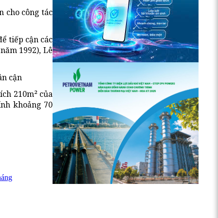
n cho công tác
ể tiếp cận các
 năm 1992), Lê
ân cận
tích 210m² của
tính khoảng 70
háng