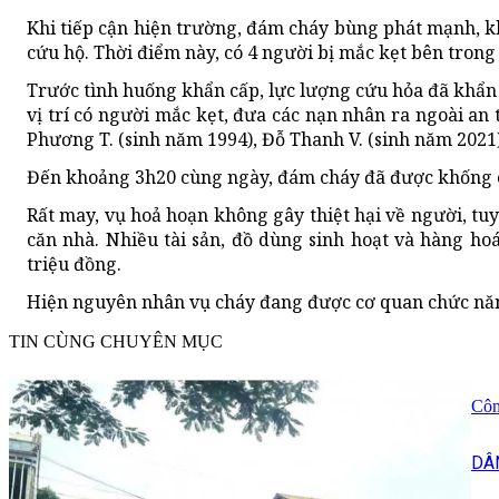
Khi tiếp cận hiện trường, đám cháy bùng phát mạnh, k
cứu hộ. Thời điểm này, có 4 người bị mắc kẹt bên trong 
Trước tình huống khẩn cấp, lực lượng cứu hỏa đã khẩn 
vị trí có người mắc kẹt, đưa các nạn nhân ra ngoài an
Phương T. (sinh năm 1994), Đỗ Thanh V. (sinh năm 2021
Đến khoảng 3h20 cùng ngày, đám cháy đã được khống c
Rất may, vụ hoả hoạn không gây thiệt hại về người, tu
căn nhà. Nhiều tài sản, đồ dùng sinh hoạt và hàng ho
triệu đồng.
Hiện nguyên nhân vụ cháy đang được cơ quan chức năng 
TIN CÙNG CHUYÊN MỤC
Côn
DÂ