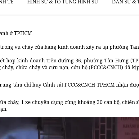
NH TẾ
HÌNH SỰ & TỐ TỤNG HÌNH SỰ
DÂN SỰ & 
doanh ở TPHCM
 trong vụ cháy cửa hàng kinh doanh xảy ra tại phường Tâ
 kết hợp kinh doanh trên đường 36, phường Tân Hưng (T
 cháy, chữa cháy và cứu nạn, cứu hộ (PCCC&CNCH) đã kịp 
 Trung tâm chỉ huy Cảnh sát PCCC&CNCH TPHCM nhận được
hữa cháy, 1 xe chuyên dụng cùng khoảng 20 cán bộ, chiến 
nạn.