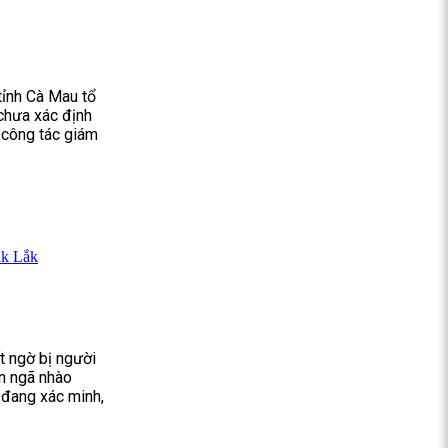
 tỉnh Cà Mau tổ
 chưa xác định
ụ công tác giám
ắk Lắk
t ngờ bị người
ện ngã nhào
 đang xác minh,