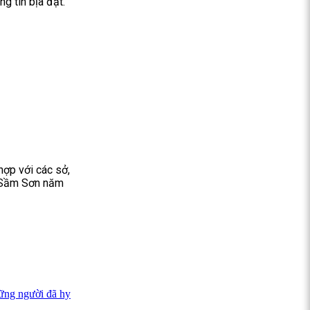
g tin bịa đặt.
hợp với các sở,
u Sầm Sơn năm
hững người đã hy