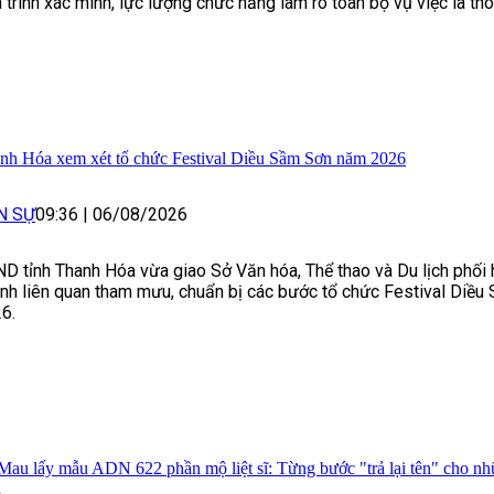
 trình xác minh, lực lượng chức năng làm rõ toàn bộ vụ việc là thôn
nh Hóa xem xét tổ chức Festival Diều Sầm Sơn năm 2026
N SỰ
09:36
|
06/08/2026
D tỉnh Thanh Hóa vừa giao Sở Văn hóa, Thể thao và Du lịch phối 
nh liên quan tham mưu, chuẩn bị các bước tổ chức Festival Diề
6.
Mau lấy mẫu ADN 622 phần mộ liệt sĩ: Từng bước "trả lại tên" cho n
h