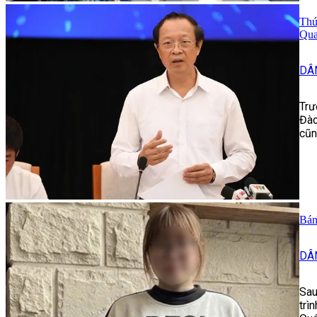
Thứ
Qu
DÂ
Trư
Đào
cũn
Bán 
DÂ
Sau
trì