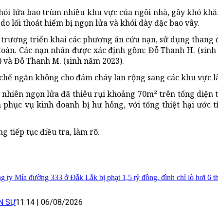
hói lửa bao trùm nhiều khu vực của ngôi nhà, gây khó khă
do lối thoát hiểm bị ngọn lửa và khói dày đặc bao vây.
trương triển khai các phương án cứu nạn, sử dụng thang đ
 toàn. Các nạn nhân được xác định gồm: Đỗ Thanh H. (sinh
) và Đỗ Thanh M. (sinh năm 2023).
hế ngăn không cho đám cháy lan rộng sang các khu vực l
y nhiên ngọn lửa đã thiêu rụi khoảng 70m² trên tổng diện 
á phục vụ kinh doanh bị hư hỏng, với tổng thiệt hại ước 
tiếp tục điều tra, làm rõ.
g ty Mía đường 333 ở Đắk Lắk bị phạt 1,5 tỷ đồng, đình chỉ lò hơi 6 t
N SỰ
11:14
|
06/08/2026