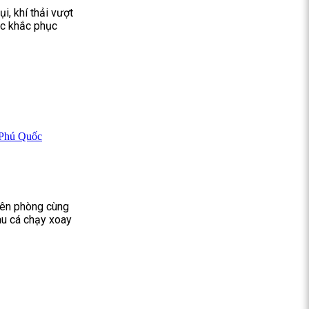
i, khí thải vượt
ộc khắc phục
n Phú Quốc
biên phòng cùng
tàu cá chạy xoay