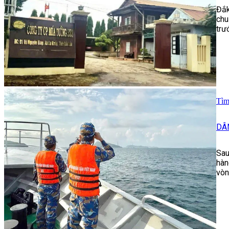
Đắk
chu
trư
Tìm
DÂ
Sau
hàn
vòn