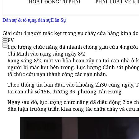
HOẠT ĐỘNG TƯ PHÁP
PHÁP LUẬT VỀ KI
Dân sự & tố tụng dân sự
Dân Sự
Giải cứu 4 người mắc kẹt trong vụ cháy cửa hàng kinh 
PV
Lực lượng chức năng đã nhanh chóng giải cứu 4 người
Chí Minh vào rạng sáng ngày 8/2
Rạng sáng 8/2, một vụ hỏa hoạn xảy ra tại căn nhà ở
người bị mắc kẹt bên trong. Lực lượng Cảnh sát phòng
tổ chức cứu nạn thành công các nạn nhân.
Theo thông tin ban đầu, vào khoảng 2h30 cùng ngày,
tại căn nhà số 15B, đường 36, phường Tân Hưng.
Ngay sau đó, lực lượng chức năng đã điều động 2 xe c
đến hiện trường triển khai công tác chữa cháy và cứu 