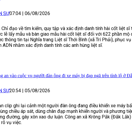
N SỰ
07:04
|
06/08/2026
 Chỉ đạo về tìm kiếm, quy tập và xác định danh tính hài cốt liệt sĩ
c lễ lấy mẫu và bàn giao mẫu hài cốt liệt sĩ đối với 622 phần mộ
c thông tin tại Nghĩa trang Liệt sĩ Thới Bình (xã Trí Phải), phục v
h ADN nhằm xác định danh tính các anh hùng liệt sĩ.
g an vào cuộc vụ người đàn ông đi xe máy bị đạp ngã trên tỉnh lộ ở Đ
N SỰ
20:54
|
05/08/2026
n clip ghi lại cảnh một người đàn ông đang điều khiển xe máy bấ
cùng chiều áp sát, dùng chân đạp mạnh khiến người và phương ti
ng đường, gây xôn xao dư luận. Công an xã Krông Pắk (Đắk Lắk)
 rõ vụ việc.