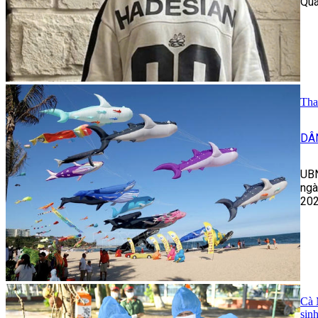
Quá
Tha
DÂ
UBN
ngà
202
Cà 
sin