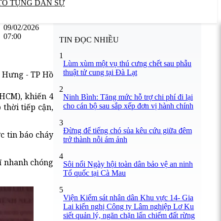
TỐ TỤNG DÂN SỰ
09/02/2026
07:00
TIN ĐỌC NHIỀU
1
Lùm xùm một vụ thú cưng chết sau phẫu
thuật tử cung tại Đà Lạt
n Hưng - TP Hồ
2
PHCM), khiến 4
Ninh Bình: Tăng mức hỗ trợ chi phí đi lại
cho cán bộ sau sắp xếp đơn vị hành chính
thời tiếp cận,
3
Đừng để tiếng chó sủa kêu cứu giữa đêm
 tin báo cháy
trở thành nỗi ám ảnh
4
sĩ nhanh chóng
Sôi nổi Ngày hội toàn dân bảo vệ an ninh
Tổ quốc tại Cà Mau
5
Viện Kiểm sát nhân dân Khu vực 14- Gia
Lai kiến nghị Công ty Lâm nghiệp Lơ Ku
siết quản lý, ngăn chặn lấn chiếm đất rừng