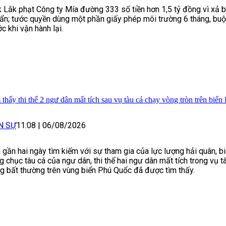
 Lắk phạt Công ty Mía đường 333 số tiền hơn 1,5 tỷ đồng vì xả bụ
ẩn; tước quyền dùng một phần giấy phép môi trường 6 tháng, bu
ớc khi vận hành lại.
 thấy thi thể 2 ngư dân mất tích sau vụ tàu cá chạy vòng tròn trên biể
N SỰ
11:08
|
06/08/2026
 gần hai ngày tìm kiếm với sự tham gia của lực lượng hải quân, 
g chục tàu cá của ngư dân, thi thể hai ngư dân mất tích trong vụ 
g bất thường trên vùng biển Phú Quốc đã được tìm thấy.