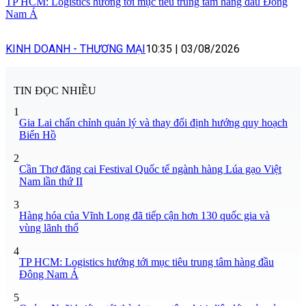
TP HCM: Logistics hướng tới mục tiêu trung tâm hàng đầu Đông
Nam Á
KINH DOANH - THƯƠNG MẠI
10:35
|
03/08/2026
TIN ĐỌC NHIỀU
1
Gia Lai chấn chỉnh quản lý và thay đổi định hướng quy hoạch
Biển Hồ
2
Cần Thơ đăng cai Festival Quốc tế ngành hàng Lúa gạo Việt
Nam lần thứ II
3
Hàng hóa của Vĩnh Long đã tiếp cận hơn 130 quốc gia và
vùng lãnh thổ
4
TP HCM: Logistics hướng tới mục tiêu trung tâm hàng đầu
Đông Nam Á
5