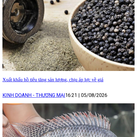
Xuất khẩu hồ tiêu tăng sản lượng, chịu áp lực về giá
KINH DOANH - THƯƠNG MẠI
16:21
|
05/08/2026