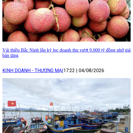
Vải thiều Bắc Ninh lập kỷ lục doanh thu vượt 9.000 tỷ đồng nhờ giá
bán tăng
KINH DOANH - THƯƠNG MẠI
17:22
|
04/08/2026