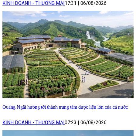
KINH DOANH - THƯƠNG MẠI
17:31
|
06/08/2026
Quảng Ngãi hướng tới thành trung tâm dược liệu lớn của cả nước
KINH DOANH - THƯƠNG MẠI
07:23
|
06/08/2026