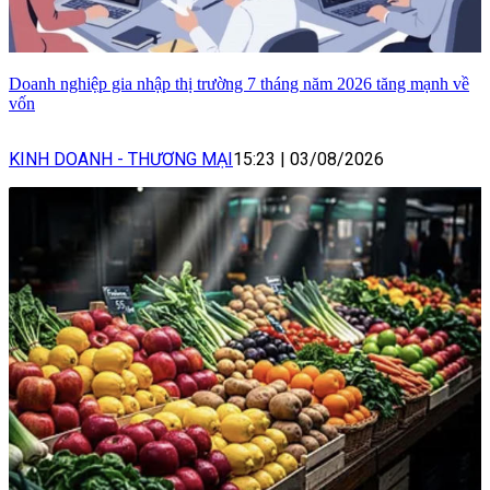
Doanh nghiệp gia nhập thị trường 7 tháng năm 2026 tăng mạnh về
vốn
KINH DOANH - THƯƠNG MẠI
15:23
|
03/08/2026