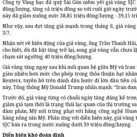
Công ty Vàng bạc đá quý Sài Gòn niêm yết giá vàng SJC 
đồng/lượng, tăng cả triệu đồng so với cuối giờ ngày trướ
này đã giảm xuống mức 38,85 triệu đồng/lượng - 39,15 tr
Như vậy, sau đợt tăng giá mạnh trong tháng 6, giá vàng
3/7.
Nhận xét về biến động của giá vàng, ông Trần Thanh Hải
cho biết, dù đã bật tăng trở lại, song giá vàng vẫn chưa 
chạm sát ngưỡng 40 triệu đồng/lượng.
Giá vàng tăng ngay sau khi mối quan hệ giữa Mỹ và Iran 
giàu nhiều hơn mức cho phép trong thỏa thuận hạt nhân
Reuters, tuyên bố trên đánh dấu bước đi lớn đầu tiên củ
này, Tổng thống Mỹ Donald Trump nhấn mạnh: “Iran đang
Trước đó, giá vàng từng có chuỗi ngày tăng đáng kể tron
giảm giá tạm thời là trạng thái lạc quan của thị trường s
đàm phán, Mỹ nới trừng phạt với hãng công nghệ Huaw
hàng nông sản Mỹ. Phản ứng với diễn biến này, giá vàng 
SJC bán ra trong nước xuống dưới 39 triệu đồng/lượng.
Diễn biến khó đoán định