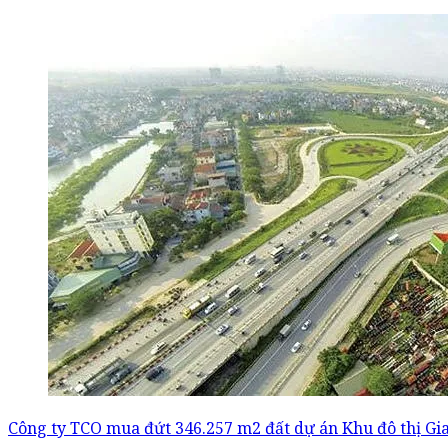
Công ty TCO mua đứt 346.257 m2 đất dự án Khu đô thị Gi