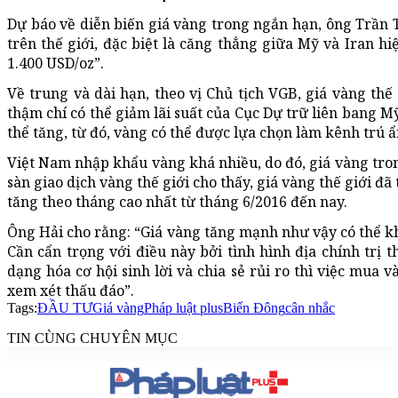
Dự báo về diễn biến giá vàng trong ngắn hạn, ông Trần T
trên thế giới, đặc biệt là căng thẳng giữa Mỹ và Iran h
1.400 USD/oz”.
Về trung và dài hạn, theo vị Chủ tịch VGB, giá vàng thế 
thậm chí có thể giảm lãi suất của Cục Dự trữ liên bang Mỹ
thể tăng, từ đó, vàng có thể được lựa chọn làm kênh trú ẩ
Việt Nam nhập khẩu vàng khá nhiều, do đó, giá vàng tron
sàn giao dịch vàng thế giới cho thấy, giá vàng thế giới đ
tăng theo tháng cao nhất từ tháng 6/2016 đến nay.
Ông Hải cho rằng: “Giá vàng tăng mạnh như vậy có thể kh
Cần cẩn trọng với điều này bởi tình hình địa chính trị
dạng hóa cơ hội sinh lời và chia sẻ rủi ro thì việc mua 
xem xét thấu đáo”.
Tags:
ĐẦU TƯ
Giá vàng
Pháp luật plus
Biển Đông
cân nhắc
TIN CÙNG CHUYÊN MỤC