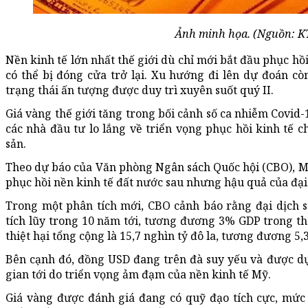
Ảnh minh họa. (Nguồn: 
Nền kinh tế lớn nhất thế giới dù chỉ mới bắt đầu phục h
có thể bị đóng cửa trở lại. Xu hướng đi lên dự đoán còn
trạng thái ấn tượng được duy trì xuyên suốt quý II.
Giá vàng thế giới tăng trong bối cảnh số ca nhiễm Covid-
các nhà đầu tư lo lắng về triển vọng phục hồi kinh tế c
sản.
Theo dự báo của Văn phòng Ngân sách Quốc hội (CBO), Mỹ 
phục hồi nền kinh tế đất nước sau nhưng hậu quả của đại
Trong một phân tích mới, CBO cảnh báo rằng đại dịch s
tích lũy trong 10 năm tới, tương đương 3% GDP trong th
thiệt hại tổng cộng là 15,7 nghìn tỷ đô la, tương đương 5
Bên cạnh đó, đồng USD đang trên đà suy yếu và được dự 
gian tới do triển vọng ảm đạm của nền kinh tế Mỹ.
Giá vàng được đánh giá đang có quỹ đạo tích cực, mức