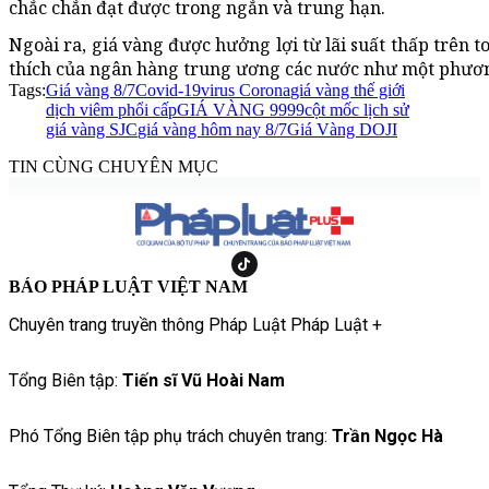
chắc chắn đạt được trong ngắn và trung hạn.
Ngoài ra, giá vàng được hưởng lợi từ lãi suất thấp trên 
thích của ngân hàng trung ương các nước như một phươn
Tags:
Giá vàng 8/7
Covid-19
virus Corona
giá vàng thế giới
dịch viêm phổi cấp
GIÁ VÀNG 9999
cột mốc lịch sử
giá vàng SJC
giá vàng hôm nay 8/7
Giá Vàng DOJI
TIN CÙNG CHUYÊN MỤC
BÁO PHÁP LUẬT VIỆT NAM
Chuyên trang truyền thông Pháp Luật Pháp Luật +
Tổng Biên tập:
Tiến sĩ Vũ Hoài Nam
Phó Tổng Biên tập phụ trách chuyên trang:
Trần Ngọc Hà