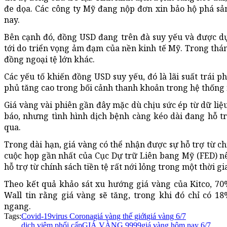
đe dọa. Các công ty Mỹ đang nộp đơn xin bảo hộ phá sả
nay.
Bên cạnh đó, đồng USD đang trên đà suy yếu và được dự 
tới do triển vọng ảm đạm của nền kinh tế Mỹ. Trong thán
đồng ngoại tệ lớn khác.
Các yếu tố khiến đồng USD suy yếu, đó là lãi suất trái ph
phủ tăng cao trong bối cảnh thanh khoản trong hệ thống
Giá vàng vài phiên gần đây mặc dù chịu sức ép từ dữ liệ
báo, nhưng tình hình dịch bệnh càng kéo dài đang hỗ 
qua.
Trong dài hạn, giá vàng có thể nhận được sự hỗ trợ từ chí
cuộc họp gần nhất của Cục Dự trữ Liên bang Mỹ (FED) nê
hỗ trợ từ chính sách tiền tệ rất nới lỏng trong một thời gi
Theo kết quả khảo sát xu hướng giá vàng của Kitco, 70
Wall tin rằng giá vàng sẽ tăng, trong khi đó chỉ có 
ngang.
Tags:
Covid-19
virus Corona
giá vàng thế giới
giá vàng 6/7
dịch viêm phổi cấp
GIÁ VÀNG 9999
giá vàng hôm nay 6/7