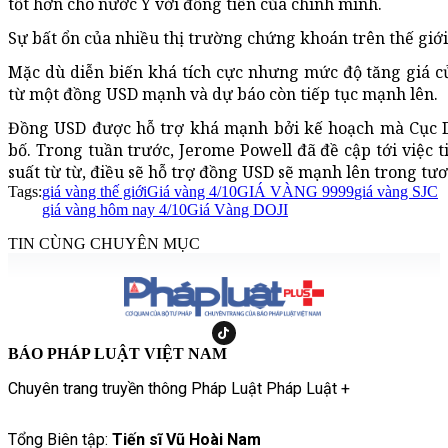
tốt hơn cho nước Ý với đồng tiền của chính mình.
Sự bất ổn của nhiều thị trường chứng khoán trên thế giới 
Mặc dù diễn biến khá tích cực nhưng mức độ tăng giá c
từ một đồng USD mạnh và dự báo còn tiếp tục mạnh lên.
Đồng USD được hỗ trợ khá mạnh bởi kế hoạch mà Cục D
bố. Trong tuần trước, Jerome Powell đã đề cập tới việc t
suất từ từ, điều sẽ hỗ trợ đồng USD sẽ mạnh lên trong tươ
Tags:
giá vàng thế giới
Giá vàng 4/10
GIÁ VÀNG 9999
giá vàng SJC
giá vàng hôm nay 4/10
Giá Vàng DOJI
TIN CÙNG CHUYÊN MỤC
BÁO PHÁP LUẬT VIỆT NAM
Chuyên trang truyền thông Pháp Luật Pháp Luật +
Tổng Biên tập:
Tiến sĩ Vũ Hoài Nam