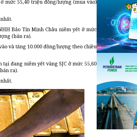
 ở mức 55,40 triệu đồng/lượng (mua vào)
 nhất.
y TNHH Bảo Tín Minh Châu niêm yết ở mức
ượng (bán ra).
vào và tăng 10.000 đồng/lượng theo chiều
n tại đang niêm yết vàng SJC ở mức 55,60
bán ra).
 nhất.