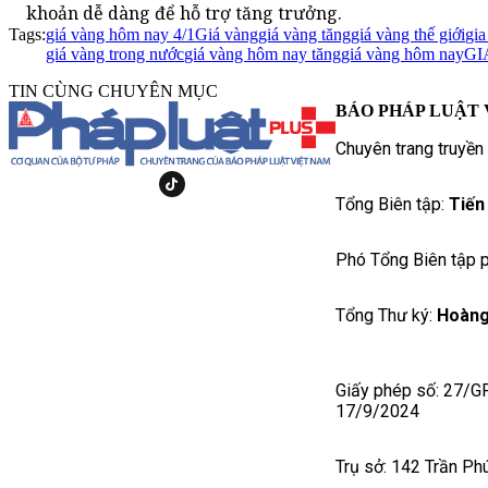
khoản dễ dàng để hỗ trợ tăng trưởng.
Tags:
giá vàng hôm nay 4/1
Giá vàng
giá vàng tăng
giá vàng thế giới
gia
giá vàng trong nước
giá vàng hôm nay tăng
giá vàng hôm nay
GI
TIN CÙNG CHUYÊN MỤC
BÁO PHÁP LUẬT 
Chuyên trang truyền
Tổng Biên tập:
Tiến
Phó Tổng Biên tập p
Tổng Thư ký:
Hoàng
Giấy phép số: 27/G
17/9/2024
Trụ sở: 142 Trần Ph