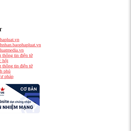
T
hapluat.vn
hnhan.baophapluat.vn
luatmedia.vn
 thông tin điện tử
 hội
 thông tin điện tử
h phủ
ư pháp