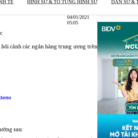
NH TẾ
HÌNH SỰ & TỐ TỤNG HÌNH SỰ
DÂN SỰ & 
04/01/2021
05:05
ắc
g bối cảnh các ngân hàng trung ương trên
g/lượng
gưỡng sau: