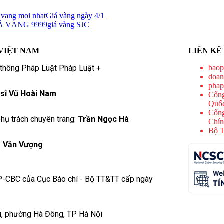
 vang moi nhat
Giá vàng ngày 4/1
Á VÀNG 9999
giá vàng SJC
VIỆT NAM
LIÊN KẾ
 thông Pháp Luật Pháp Luật +
baop
doan
phap
 sĩ Vũ Hoài Nam
Cổng
Quốc
Cổng
hụ trách chuyên trang:
Trần Ngọc Hà
Chín
Bộ T
 Văn Vượng
P-CBC của Cục Báo chí - Bộ TT&TT cấp ngày
ú, phường Hà Đông, TP Hà Nội