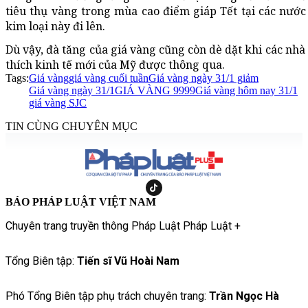
tiêu thụ vàng trong mùa cao điểm giáp Tết tại các nướ
kim loại này đi lên.
Dù vậy, đà tăng của giá vàng cũng còn dè dặt khi các nhà
thích kinh tế mới của Mỹ được thông qua.
Tags:
Giá vàng
giá vàng cuối tuần
Giá vàng ngày 31/1 giảm
Giá vàng ngày 31/1
GIÁ VÀNG 9999
Giá vàng hôm nay 31/1
giá vàng SJC
TIN CÙNG CHUYÊN MỤC
BÁO PHÁP LUẬT VIỆT NAM
Chuyên trang truyền thông Pháp Luật Pháp Luật +
Tổng Biên tập:
Tiến sĩ Vũ Hoài Nam
Phó Tổng Biên tập phụ trách chuyên trang:
Trần Ngọc Hà