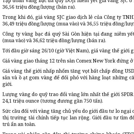
Tập đoàn Vàng bạc đá quý DOJI niêm yết giá vàng SJC ở
36,56 triệu đồng/lượng (bán ra).
Trong khi đó, giá vàng SJC giao dịch lẻ của Công ty T
36,49 triệu đồng/lượng (mua vào) và 36,55 triệu đồng/lượ
Công ty vàng bạc đá quý Sài Gòn hiện tại đang niêm yế
(mua vào) và 36,62 triệu đồng/lượng (bán ra).
Tới đầu giờ sáng 26/10 (giờ Việt Nam), giá vàng thế giới
Giá vàng giao tháng 12 trên sàn Comex New York đứng ở
Giá vàng thế giới nhấp nhổm tăng vọt bất chấp đồng USD t
sản và ồ ạt gom vàng để đối phó với hàng loạt những căn
giới.
Lượng vàng do quỹ trao đổi vàng lớn nhất thế giới SPDR 
24,1 triệu ounce (tương đương gần 750 tấn).
Sức cầu đối với vàng tăng chủ yếu do giới đầu tư lo ngại 
thị trường tài chính tiếp tục lan rộng. Giới đầu tư tìm
trú ẩn an toàn.