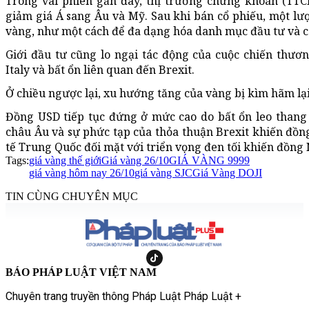
Trong vài phiên gần đây, thị trường chứng khoán (TTCK)
giảm giá Á sang Âu và Mỹ. Sau khi bán cổ phiếu, một lư
vàng, như một cách để đa dạng hóa danh mục đầu tư và co
Giới đầu tư cũng lo ngại tác động của cuộc chiến thươ
Italy và bất ổn liên quan đến Brexit.
Ở chiều ngược lại, xu hướng tăng của vàng bị kìm hãm lại
Đồng USD tiếp tục đứng ở mức cao do bất ổn leo thang 
châu Âu và sự phức tạp của thỏa thuận Brexit khiến đồ
tế Trung Quốc đối mặt với triển vọng đen tối khiến đồn
Tags:
giá vàng thế giới
Giá vàng 26/10
GIÁ VÀNG 9999
giá vàng hôm nay 26/10
giá vàng SJC
Giá Vàng DOJI
TIN CÙNG CHUYÊN MỤC
BÁO PHÁP LUẬT VIỆT NAM
Chuyên trang truyền thông Pháp Luật Pháp Luật +