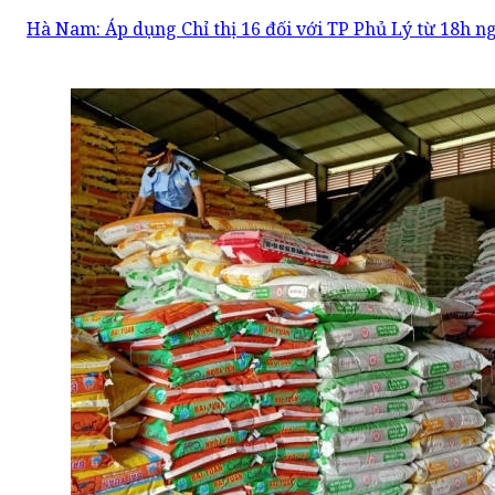
Hà Nam: Áp dụng Chỉ thị 16 đối với TP Phủ Lý từ 18h n