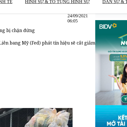
NH TẾ
HÌNH SỰ & TỐ TỤNG HÌNH SỰ
DÂN SỰ & 
24/09/2021
06:05
àng bị chặn đứng
Liên bang Mỹ (Fed) phát tín hiệu sẽ cắt giảm