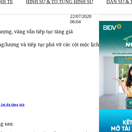
NH TẾ
HÌNH SỰ & TỐ TỤNG HÌNH SỰ
DÂN SỰ & 
22/07/2020
06:04
ợng, vàng vẫn tiếp tục tăng giá
g/lượng và tiếp tục phá vỡ các cột mộc lịch
lại đà tăng giá
g sau: