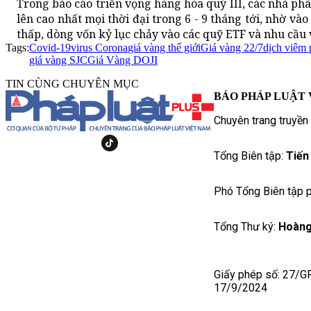
Trong báo cáo triển vọng hàng hóa quý III, các nhà phân
lên cao nhất mọi thời đại trong 6 - 9 tháng tới, nhờ vào 
thấp, dòng vốn kỷ lục chảy vào các quỹ ETF và nhu cầu 
Tags:
Covid-19
virus Corona
giá vàng thế giới
Giá vàng 22/7
dịch viêm 
giá vàng SJC
Giá Vàng DOJI
TIN CÙNG CHUYÊN MỤC
BÁO PHÁP LUẬT 
Chuyên trang truyền
Tổng Biên tập:
Tiến
Phó Tổng Biên tập p
Tổng Thư ký:
Hoàng
Giấy phép số: 27/G
17/9/2024