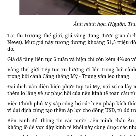
Ảnh minh họa. (Nguồn: Thư
Tại thị trường thế giới, giá vàng đang được giao dị
News). Mức giá này tương đương khoảng 51,5 triệu đồ
do.
Giá đã tăng liên tục 6 tuần và hiện chỉ còn kém 4% so v
Vàng thế giới tiếp tục xu hướng đi lên trong bối cảnh
trong bối cảnh Căng thẳng Mỹ - Trung vẫn leo thang.
Đại dịch vẫn diễn biến phức tạp tại Mỹ, với số ca lâ
thêm lo lắng về sự phục hồi của nền kinh tế toàn cầu từ
Việc Chính phủ Mỹ sắp công bố các biện pháp kích thí
vì đại dịch cũng tạo thêm áp lực cho đồng USD, từ đó tr
Bên cạnh đó, thông tin các nước Liên minh châu Âu 
khổng lồ để vực dậy kinh tế khối này cũng được các nhà