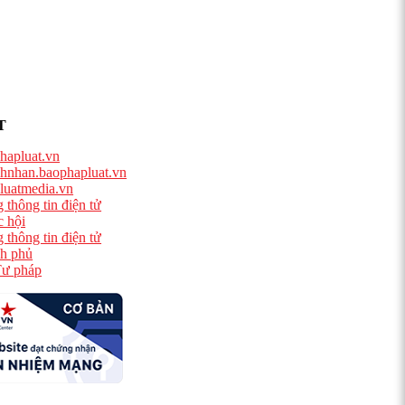
T
hapluat.vn
hnhan.baophapluat.vn
luatmedia.vn
 thông tin điện tử
 hội
 thông tin điện tử
h phủ
ư pháp