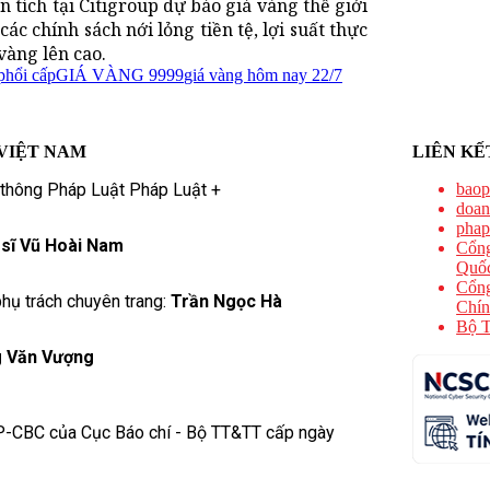
 tích tại Citigroup dự báo giá vàng thế giới
các chính sách nới lỏng tiền tệ, lợi suất thực
vàng lên cao.
phổi cấp
GIÁ VÀNG 9999
giá vàng hôm nay 22/7
VIỆT NAM
LIÊN KẾ
 thông Pháp Luật Pháp Luật +
baop
doan
phap
 sĩ Vũ Hoài Nam
Cổng
Quốc
Cổng
hụ trách chuyên trang:
Trần Ngọc Hà
Chín
Bộ T
 Văn Vượng
P-CBC của Cục Báo chí - Bộ TT&TT cấp ngày