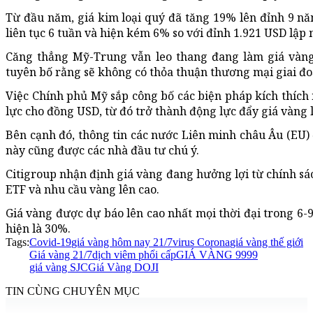
Từ đầu năm, giá kim loại quý đã tăng 19% lên đỉnh 9 n
liên tục 6 tuần và hiện kém 6% so với đỉnh 1.921 USD lập
Căng thẳng Mỹ-Trung vẫn leo thang đang làm giá vàng
tuyên bố rằng sẽ không có thỏa thuận thương mại giai đo
Việc Chính phủ Mỹ sắp công bố các biện pháp kích thích 
lực cho đồng USD, từ đó trở thành động lực đẩy giá vàng 
Bên cạnh đó, thông tin các nước Liên minh châu Âu (EU) 
này cũng được các nhà đầu tư chú ý.
Citigroup nhận định giá vàng đang hưởng lợi từ chính sách
ETF và nhu cầu vàng lên cao.
Giá vàng được dự báo lên cao nhất mọi thời đại trong 6-9
hiện là 30%.
Tags:
Covid-19
giá vàng hôm nay 21/7
virus Corona
giá vàng thế giới
Giá vàng 21/7
dịch viêm phổi cấp
GIÁ VÀNG 9999
giá vàng SJC
Giá Vàng DOJI
TIN CÙNG CHUYÊN MỤC