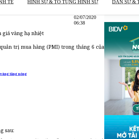
NH TẾ
HÌNH SỰ & TỐ TỤNG HÌNH SỰ
DÂN SỰ & 
02/07/2020
06:38
n giá vàng hạ nhiệt
à quản trị mua hàng (PMI) trong tháng 6 của
á vàng tăng nóng
g sau: