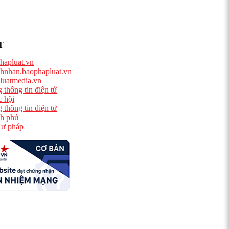
T
hapluat.vn
hnhan.baophapluat.vn
luatmedia.vn
 thông tin điện tử
 hội
 thông tin điện tử
h phủ
ư pháp