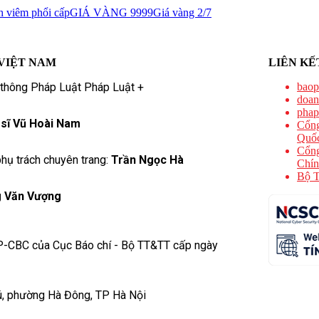
h viêm phổi cấp
GIÁ VÀNG 9999
Giá vàng 2/7
VIỆT NAM
LIÊN KẾ
 thông Pháp Luật Pháp Luật +
baop
doan
phap
 sĩ Vũ Hoài Nam
Cổng
Quốc
Cổng
hụ trách chuyên trang:
Trần Ngọc Hà
Chín
Bộ T
 Văn Vượng
P-CBC của Cục Báo chí - Bộ TT&TT cấp ngày
ú, phường Hà Đông, TP Hà Nội