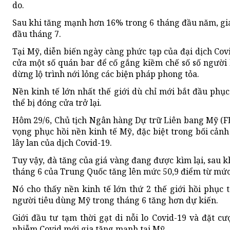
do.
Sau khi tăng mạnh hơn 16% trong 6 tháng đầu năm, giá 
đầu tháng 7.
Tại Mỹ, diễn biến ngày càng phức tạp của đại dịch Cov
cửa một số quán bar để cố gắng kiềm chế số số người 
dừng lộ trình nới lỏng các biện pháp phong tỏa.
Nền kinh tế lớn nhất thế giới dù chỉ mới bắt đầu phụ
thể bị đóng cửa trở lại.
Hôm 29/6, Chủ tịch Ngân hàng Dự trữ Liên bang Mỹ (FE
vọng phục hồi nền kinh tế Mỹ, đặc biệt trong bối cản
lây lan của dịch Covid-19.
Tuy vậy, đà tăng của giá vàng đang được kìm lại, sau k
tháng 6 của Trung Quốc tăng lên mức 50,9 điểm từ mức
Nó cho thấy nền kinh tế lớn thứ 2 thế giới hồi phục t
người tiêu dùng Mỹ trong tháng 6 tăng hơn dự kiến.
Giới đầu tư tạm thời gạt di nỗi lo Covid-19 và đặt cư
nhiễm Covid mới gia tăng mạnh tại Mỹ.