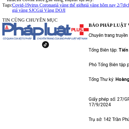
Tags:
Covid-19
virus Corona
giá vàng thế giới
giá vàng hôm nay 2/7
dịc
giá vàng SJC
Giá Vàng DOJI
TIN CÙNG CHUYÊN MỤC
BÁO PHÁP LUẬT 
Chuyên trang truyền
Tổng Biên tập:
Tiến
Phó Tổng Biên tập p
Tổng Thư ký:
Hoàng
Giấy phép số: 27/G
17/9/2024
Trụ sở: 142 Trần Ph