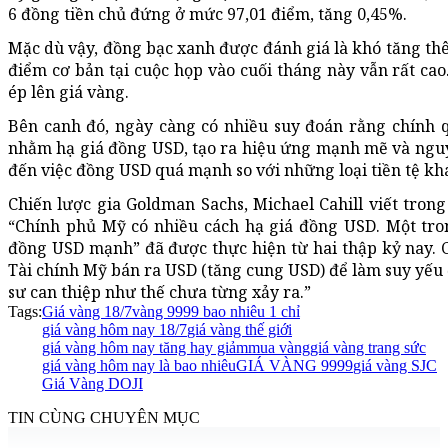
6 đồng tiền chủ đứng ở mức 97,01 điểm, tăng 0,45%.
Mặc dù vậy, đồng bạc xanh được đánh giá là khó tăng thê
điểm cơ bản tại cuộc họp vào cuối tháng này vẫn rất ca
ép lên giá vàng.
Bên canh đó, ngày càng có nhiều suy đoán rằng chính 
nhằm hạ giá đồng USD, tạo ra hiệu ứng mạnh mẽ và nguy
đến việc đồng USD quá mạnh so với những loại tiền tệ kh
Chiến lược gia Goldman Sachs, Michael Cahill viết tron
“Chính phủ Mỹ có nhiều cách hạ giá đồng USD. Một tron
đồng USD mạnh” đã được thực hiện từ hai thập kỷ nay. 
Tài chính Mỹ bán ra USD (tăng cung USD) để làm suy yếu
sư can thiệp như thế chưa từng xảy ra.”
Tags:
Giá vàng 18/7
vàng 9999 bao nhiêu 1 chỉ
giá vàng hôm nay 18/7
giá vàng thế giới
giá vàng hôm nay tăng hay giảm
mua vàng
giá vàng trang sức
giá vàng hôm nay là bao nhiêu
GIÁ VÀNG 9999
giá vàng SJC
Giá Vàng DOJI
TIN CÙNG CHUYÊN MỤC