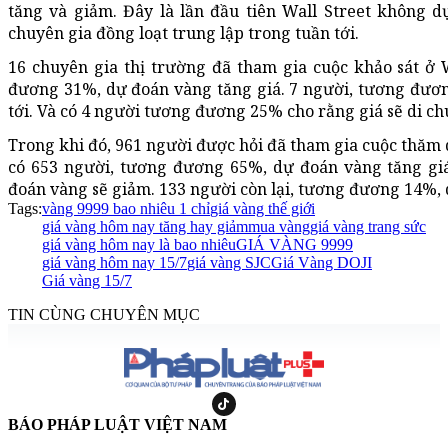
tăng và giảm. Đây là lần đầu tiên Wall Street không d
chuyên gia đồng loạt trung lập trong tuần tới.
16 chuyên gia thị trường đã tham gia cuộc khảo sát ở 
đương 31%, dự đoán vàng tăng giá. 7 người, tương đươn
tới. Và có 4 người tương đương 25% cho rằng giá sẽ di c
Trong khi đó, 961 người được hỏi đã tham gia cuộc thăm 
có 653 người, tương đương 65%, dự đoán vàng tăng gi
đoán vàng sẽ giảm. 133 người còn lại, tương đương 14%, 
Tags:
vàng 9999 bao nhiêu 1 chỉ
giá vàng thế giới
giá vàng hôm nay tăng hay giảm
mua vàng
giá vàng trang sức
giá vàng hôm nay là bao nhiêu
GIÁ VÀNG 9999
giá vàng hôm nay 15/7
giá vàng SJC
Giá Vàng DOJI
Giá vàng 15/7
TIN CÙNG CHUYÊN MỤC
BÁO PHÁP LUẬT VIỆT NAM